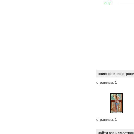
—
—
—
ещё!
поиск по иллюстраци
страницы:
1
страницы:
1
найти все иллюстрац