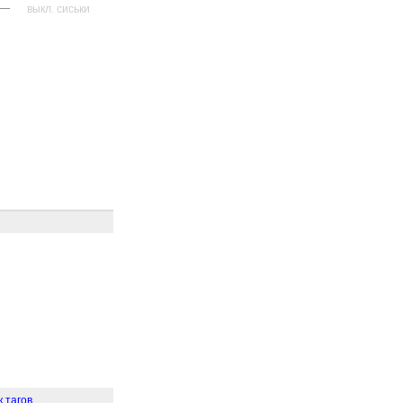
—
выкл. сиськи
к тагов