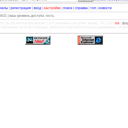
иалы
|
регистрация
|
вход
|
настройки
|
поиск
|
справка
|
топ
|
новости
431 | ваш уровень доступа: гость
26 |
BLOG.microscript
версия 1.9.3 | активных за сутки / месяц: 79 / 132 |
rss
|
фо
ставленные на этой странице, являются собственностью их уважаемых созда
—
—
—
—
—
—
—
—
—
—
—
—
—
—
—
—
—
—
—
—
—
—
—
—
—
—
—
—