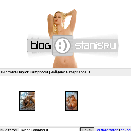
—
—
—
—
—
—
—
—
—
—
—
—
—
—
—
—
—
—
—
—
—
—
—
—
—
—
—
—
ям с тагом
Taylor Kamphorst
| найдено материалов:
3
ии с тагом:
|
облако тагов
|
списо