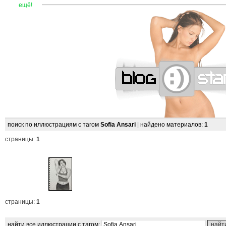
—
—
—
—
—
—
—
—
—
—
—
—
—
—
—
—
—
—
—
—
—
—
ещё!
поиск по иллюстрациям с тагом
Sofia Ansari
| найдено материалов:
1
страницы:
1
страницы:
1
найти все иллюстрации с тагом: