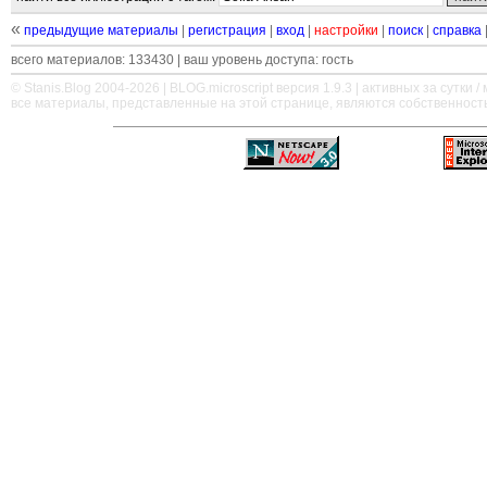
«
предыдущие материалы
|
регистрация
|
вход
|
настройки
|
поиск
|
справка
всего материалов: 133430 | ваш уровень доступа: гость
© Stanis.Blog 2004-2026 |
BLOG.microscript
версия 1.9.3 | активных за сутки / м
все материалы, представленные на этой странице, являются собственност
—
—
—
—
—
—
—
—
—
—
—
—
—
—
—
—
—
—
—
—
—