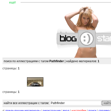
—
—
—
—
—
—
—
—
—
—
—
—
—
—
—
—
—
—
—
—
—
—
ещё!
поиск по иллюстрациям с тагом
Pathfinder
| найдено материалов:
1
страницы:
1
страницы:
1
найти все иллюстрации с тагом:
«
предыдущие материалы
|
регистрация
|
вход
|
настройки
|
поиск
|
справка