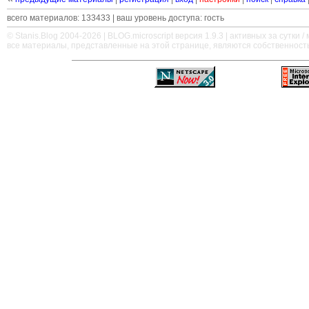
всего материалов: 133433 | ваш уровень доступа: гость
© Stanis.Blog 2004-2026 |
BLOG.microscript
версия 1.9.3 | активных за сутки / м
все материалы, представленные на этой странице, являются собственност
—
—
—
—
—
—
—
—
—
—
—
—
—
—
—
—
—
—
—
—
—