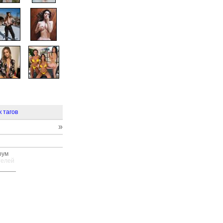
к тагов
»
рум
телей
—
—