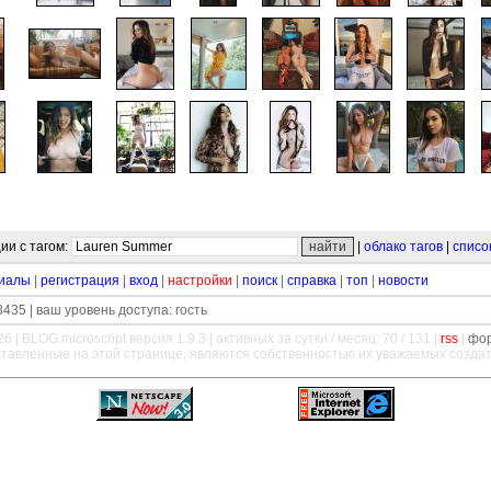
ии с тагом:
|
облако тагов
|
списо
иалы
|
регистрация
|
вход
|
настройки
|
поиск
|
справка
|
топ
|
новости
435 | ваш уровень доступа: гость
26 |
BLOG.microscript
версия 1.9.3 | активных за сутки / месяц: 70 / 131 |
rss
|
фо
ставленные на этой странице, являются собственностью их уважаемых созда
—
—
—
—
—
—
—
—
—
—
—
—
—
—
—
—
—
—
—
—
—
—
—
—
—
—
—
—