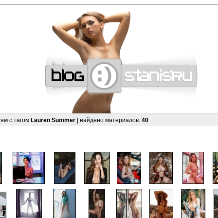
—
—
—
—
—
—
—
—
—
—
—
—
—
—
—
—
—
—
—
—
—
—
—
—
—
—
—
—
ям с тагом
Lauren Summer
| найдено материалов:
40