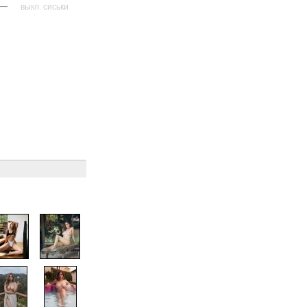
—
выкл. сиськи