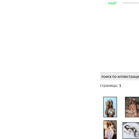
—
—
—
ещё!
поиск по иллюстраци
страницы:
1