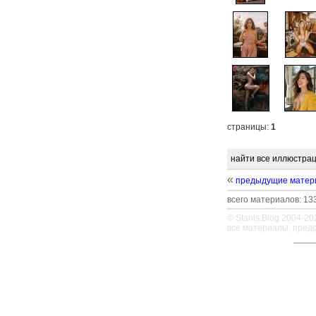
страницы:
1
найти все иллюстрац
«
предыдущие матер
всего материалов: 133
© Stanis.Blog 2004-20
все материалы, пред
—
—