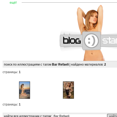
—
—
—
—
—
—
—
—
—
—
—
—
—
—
—
—
—
—
—
—
—
—
ещё!
поиск по иллюстрациям с тагом
Bar Refaeli
| найдено материалов:
2
страницы:
1
страницы:
1
найти все иллюстрации с тагом: