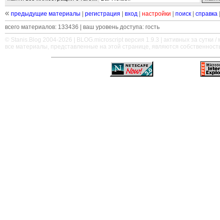
«
предыдущие материалы
|
регистрация
|
вход
|
настройки
|
поиск
|
справка
всего материалов: 133436 | ваш уровень доступа: гость
© Stanis.Blog 2004-2026 |
BLOG.microscript
версия 1.9.3 | активных за сутки / м
все материалы, представленные на этой странице, являются собственност
—
—
—
—
—
—
—
—
—
—
—
—
—
—
—
—
—
—
—
—
—