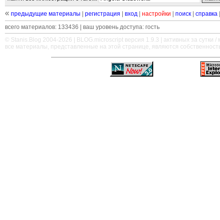
«
предыдущие материалы
|
регистрация
|
вход
|
настройки
|
поиск
|
справка
всего материалов: 133436 | ваш уровень доступа: гость
© Stanis.Blog 2004-2026 |
BLOG.microscript
версия 1.9.3 | активных за сутки / м
все материалы, представленные на этой странице, являются собственност
—
—
—
—
—
—
—
—
—
—
—
—
—
—
—
—
—
—
—
—
—