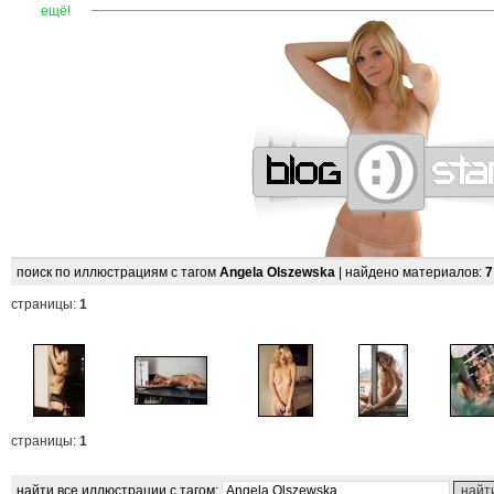
—
—
—
—
—
—
—
—
—
—
—
—
—
—
—
—
—
—
—
—
—
—
ещё!
поиск по иллюстрациям с тагом
Angela Olszewska
| найдено материалов:
7
страницы:
1
страницы:
1
найти все иллюстрации с тагом: