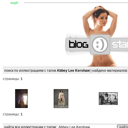
—
—
—
—
—
—
—
—
—
—
—
—
—
—
—
—
—
—
—
—
—
—
ещё!
поиск по иллюстрациям с тагом
Abbey Lee Kershaw
| найдено материалов
страницы:
1
страницы:
1
найти все иллюстрации с тагом: