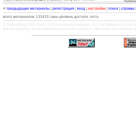
«
предыдущие материалы
|
регистрация
|
вход
|
настройки
|
поиск
|
справка
всего материалов: 133433 | ваш уровень доступа: гость
© Stanis.Blog 2004-2026 |
BLOG.microscript
версия 1.9.3 | активных за сутки / м
все материалы, представленные на этой странице, являются собственност
—
—
—
—
—
—
—
—
—
—
—
—
—
—
—
—
—
—
—
—
—