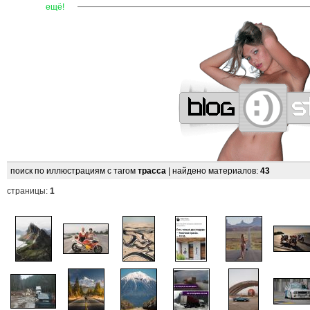
—
—
—
—
—
—
—
—
—
—
—
—
—
—
—
—
—
—
—
—
ещё!
поиск по иллюстрациям с тагом
трасса
| найдено материалов:
43
страницы:
1