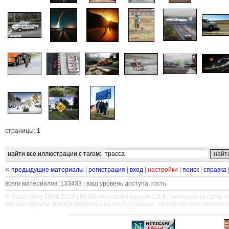
страницы:
1
найти все иллюстрации с тагом:
«
предыдущие материалы
|
регистрация
|
вход
|
настройки
|
поиск
|
справка
всего материалов: 133433 | ваш уровень доступа: гость
© Stanis.Blog 2004-2026 |
BLOG.microscript
версия 1.9.3 | активных за сутки / м
все материалы, представленные на этой странице, являются собственност
—
—
—
—
—
—
—
—
—
—
—
—
—
—
—
—
—
—
—