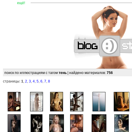
—
—
—
—
—
—
—
—
—
—
—
—
—
—
—
—
—
—
—
—
—
ещё!
поиск по иллюстрациям с тагом
тень
| найдено материалов:
756
страницы:
1
,
2
,
3
,
4
,
5
,
6
,
7
,
8