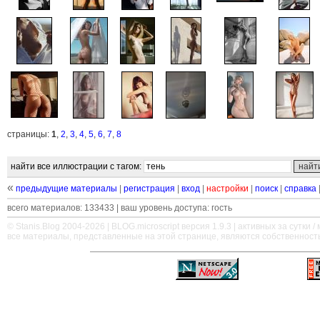
страницы:
1
,
2
,
3
,
4
,
5
,
6
,
7
,
8
найти все иллюстрации с тагом:
«
предыдущие материалы
|
регистрация
|
вход
|
настройки
|
поиск
|
справка
всего материалов: 133433 | ваш уровень доступа: гость
© Stanis.Blog 2004-2026 |
BLOG.microscript
версия 1.9.3 | активных за сутки / м
все материалы, представленные на этой странице, являются собственност
—
—
—
—
—
—
—
—
—
—
—
—
—
—
—
—
—
—
—
—