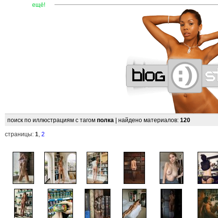
—
—
—
—
—
—
—
—
—
—
—
—
—
—
—
—
—
—
—
—
ещё!
поиск по иллюстрациям с тагом
полка
| найдено материалов:
120
страницы:
1
,
2