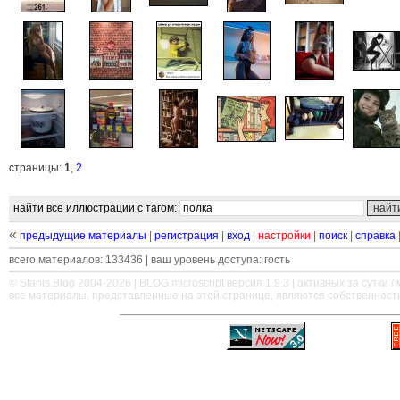
страницы:
1
,
2
найти все иллюстрации с тагом:
«
предыдущие материалы
|
регистрация
|
вход
|
настройки
|
поиск
|
справка
всего материалов: 133436 | ваш уровень доступа: гость
© Stanis.Blog 2004-2026 |
BLOG.microscript
версия 1.9.3 | активных за сутки / м
все материалы, представленные на этой странице, являются собственност
—
—
—
—
—
—
—
—
—
—
—
—
—
—
—
—
—
—
—