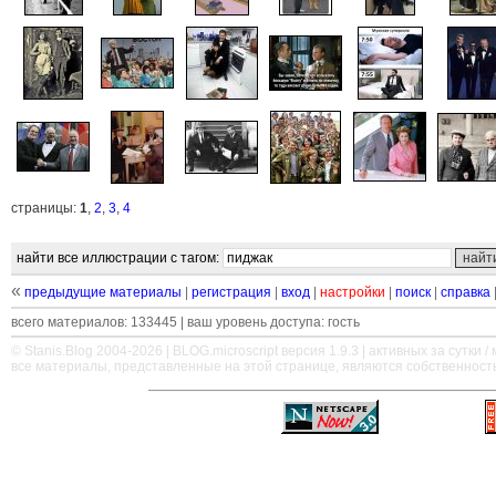
страницы:
1
,
2
,
3
,
4
найти все иллюстрации с тагом:
«
предыдущие материалы
|
регистрация
|
вход
|
настройки
|
поиск
|
справка
всего материалов: 133445 | ваш уровень доступа: гость
© Stanis.Blog 2004-2026 |
BLOG.microscript
версия 1.9.3 | активных за сутки / м
все материалы, представленные на этой странице, являются собственност
—
—
—
—
—
—
—
—
—
—
—
—
—
—
—
—
—
—
—