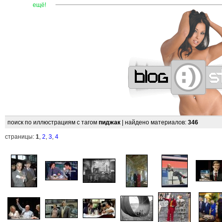
—
—
—
—
—
—
—
—
—
—
—
—
—
—
—
—
—
—
—
—
ещё!
поиск по иллюстрациям с тагом
пиджак
| найдено материалов:
346
страницы:
1
,
2
,
3
,
4