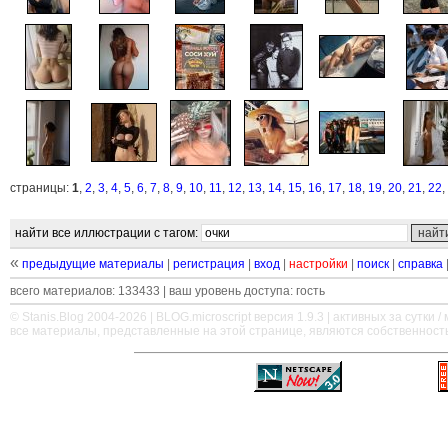
страницы:
1
,
2
,
3
,
4
,
5
,
6
,
7
,
8
,
9
,
10
,
11
,
12
,
13
,
14
,
15
,
16
,
17
,
18
,
19
,
20
,
21
,
22
,
найти все иллюстрации с тагом:
«
предыдущие материалы
|
регистрация
|
вход
|
настройки
|
поиск
|
справка
всего материалов: 133433 | ваш уровень доступа: гость
© Stanis.Blog 2004-2026 |
BLOG.microscript
версия 1.9.3 | активных за сутки / м
все материалы, представленные на этой странице, являются собственност
—
—
—
—
—
—
—
—
—
—
—
—
—
—
—
—
—
—
—