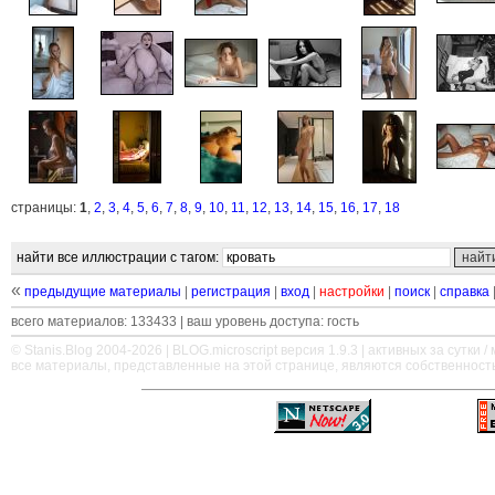
страницы:
1
,
2
,
3
,
4
,
5
,
6
,
7
,
8
,
9
,
10
,
11
,
12
,
13
,
14
,
15
,
16
,
17
,
18
найти все иллюстрации с тагом:
«
предыдущие материалы
|
регистрация
|
вход
|
настройки
|
поиск
|
справка
всего материалов: 133433 | ваш уровень доступа: гость
© Stanis.Blog 2004-2026 |
BLOG.microscript
версия 1.9.3 | активных за сутки / м
все материалы, представленные на этой странице, являются собственност
—
—
—
—
—
—
—
—
—
—
—
—
—
—
—
—
—
—
—
—