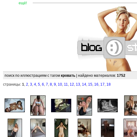
—
—
—
—
—
—
—
—
—
—
—
—
—
—
—
—
—
—
—
—
—
ещё!
поиск по иллюстрациям с тагом
кровать
| найдено материалов:
1752
страницы:
1
,
2
,
3
,
4
,
5
,
6
,
7
,
8
,
9
,
10
,
11
,
12
,
13
,
14
,
15
,
16
,
17
,
18