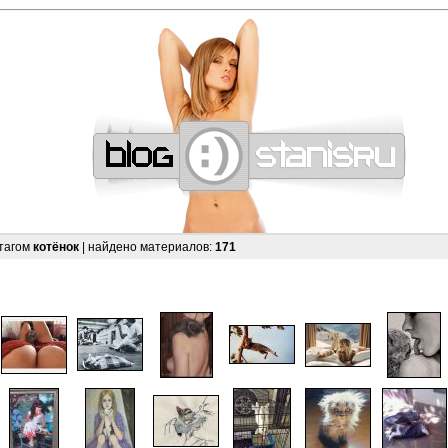
—
—
—
—
—
—
—
—
—
—
—
—
—
—
—
—
—
—
—
—
—
—
—
—
—
—
—
—
 тагом
котёнок
| найдено материалов:
171