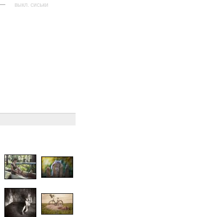
—
выкл. сиськи