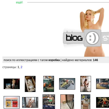
—
—
—
—
—
—
—
—
—
—
—
—
—
—
—
—
—
—
—
—
ещё!
поиск по иллюстрациям с тагом
коробка
| найдено материалов:
146
страницы:
1
,
2