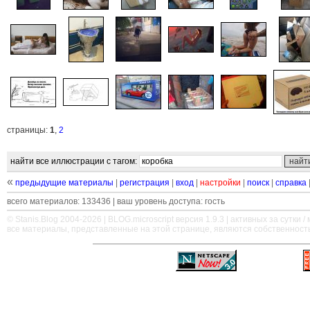
страницы:
1
,
2
найти все иллюстрации с тагом:
«
предыдущие материалы
|
регистрация
|
вход
|
настройки
|
поиск
|
справка
всего материалов: 133436 | ваш уровень доступа: гость
© Stanis.Blog 2004-2026 |
BLOG.microscript
версия 1.9.3 | активных за сутки / м
все материалы, представленные на этой странице, являются собственност
—
—
—
—
—
—
—
—
—
—
—
—
—
—
—
—
—
—
—