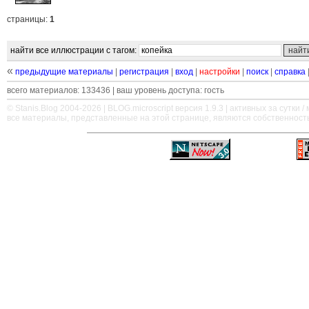
страницы:
1
найти все иллюстрации с тагом:
«
предыдущие материалы
|
регистрация
|
вход
|
настройки
|
поиск
|
справка
всего материалов: 133436 | ваш уровень доступа: гость
© Stanis.Blog 2004-2026 |
BLOG.microscript
версия 1.9.3 | активных за сутки / м
все материалы, представленные на этой странице, являются собственност
—
—
—
—
—
—
—
—
—
—
—
—
—
—
—
—
—
—
—
—