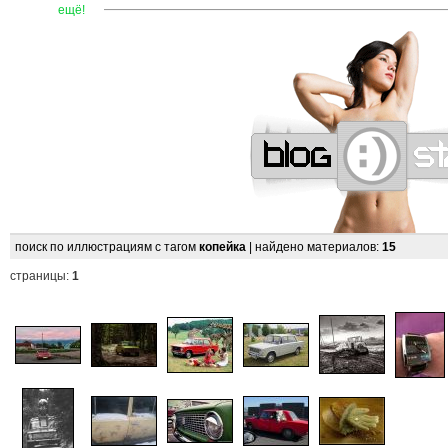
—
—
—
—
—
—
—
—
—
—
—
—
—
—
—
—
—
—
—
—
—
ещё!
поиск по иллюстрациям с тагом
копейка
| найдено материалов:
15
страницы:
1