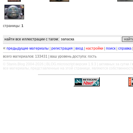
страницы:
1
найти все иллюстрации с тагом:
«
предыдущие материалы
|
регистрация
|
вход
|
настройки
|
поиск
|
справка
всего материалов: 133431 | ваш уровень доступа: гость
© Stanis.Blog 2004-2026 |
BLOG.microscript
версия 1.9.3 | активных за сутки / м
все материалы, представленные на этой странице, являются собственност
—
—
—
—
—
—
—
—
—
—
—
—
—
—
—
—
—
—
—
—