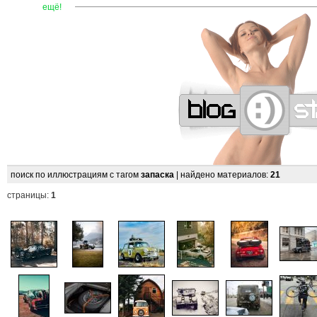
—
—
—
—
—
—
—
—
—
—
—
—
—
—
—
—
—
—
—
—
—
ещё!
поиск по иллюстрациям с тагом
запаска
| найдено материалов:
21
страницы:
1