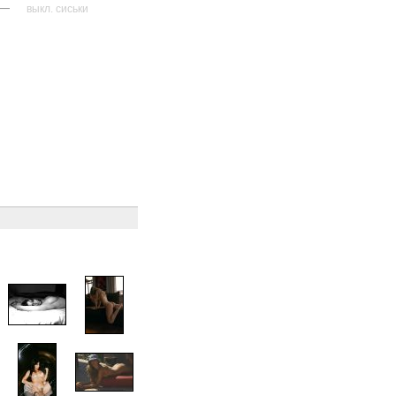
—
выкл. сиськи