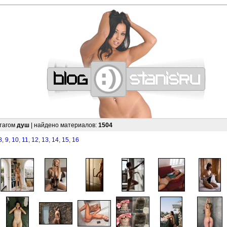
—
—
—
—
—
—
—
—
—
—
—
—
—
—
—
—
—
—
—
—
—
—
—
—
—
—
—
—
 тагом
душ
| найдено материалов:
1504
8
,
9
,
10
,
11
,
12
,
13
,
14
,
15
,
16