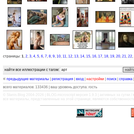
страницы:
1
,
2
,
3
,
4
,
5
,
6
,
7
,
8
,
9
,
10
,
11
,
12
,
13
,
14
,
15
,
16
,
17
,
18
,
19
,
20
,
21
,
22
,
найти все иллюстрации с тагом:
«
предыдущие материалы
|
регистрация
|
вход
|
настройки
|
поиск
|
справка
всего материалов: 133436 | ваш уровень доступа: гость
© Stanis.Blog 2004-2026 |
BLOG.microscript
версия 1.9.3 | активных за сутки / м
все материалы, представленные на этой странице, являются собственност
—
—
—
—
—
—
—
—
—
—
—
—
—
—
—
—
—
—
—