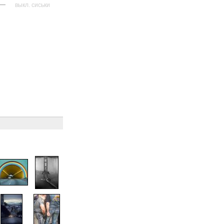
—
выкл. сиськи