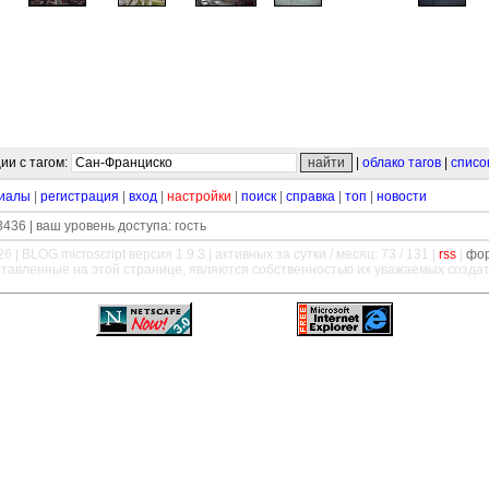
ии с тагом:
|
облако тагов
|
списо
иалы
|
регистрация
|
вход
|
настройки
|
поиск
|
справка
|
топ
|
новости
436 | ваш уровень доступа: гость
26 |
BLOG.microscript
версия 1.9.3 | активных за сутки / месяц: 73 / 131 |
rss
|
фо
ставленные на этой странице, являются собственностью их уважаемых созда
—
—
—
—
—
—
—
—
—
—
—
—
—
—
—
—
—
—
—
—
—
—
—
—
—
—
—
—