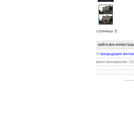
страницы:
1
найти все иллюстрац
«
предыдущие матер
всего материалов: 133
© Stanis.Blog 2004-20
все материалы, пред
—
—