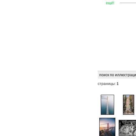
—
—
—
ещё!
поиск по иллюстраци
страницы:
1