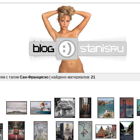
—
—
—
—
—
—
—
—
—
—
—
—
—
—
—
—
—
—
—
—
—
—
—
—
—
—
—
—
ям с тагом
Сан-Франциско
| найдено материалов:
21