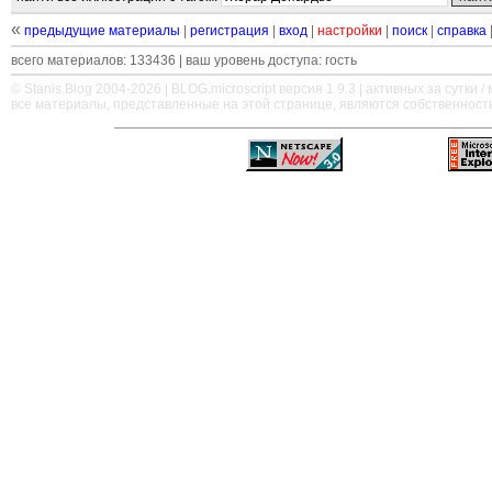
«
предыдущие материалы
|
регистрация
|
вход
|
настройки
|
поиск
|
справка
всего материалов: 133436 | ваш уровень доступа: гость
© Stanis.Blog 2004-2026 |
BLOG.microscript
версия 1.9.3 | активных за сутки / м
все материалы, представленные на этой странице, являются собственност
—
—
—
—
—
—
—
—
—
—
—
—
—
—
—
—
—
—
—
—
—