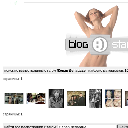
—
—
—
—
—
—
—
—
—
—
—
—
—
—
—
—
—
—
—
—
—
—
ещё!
поиск по иллюстрациям с тагом
Жерар Депардье
| найдено материалов:
1
страницы:
1
страницы:
1
найти все иллюстрации с тагом: