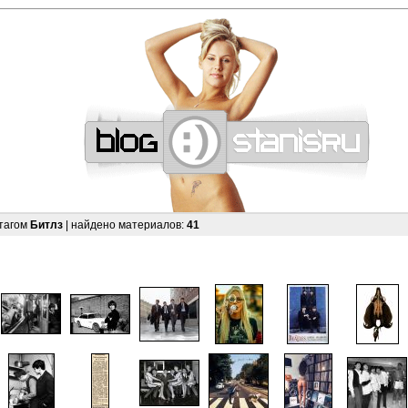
—
—
—
—
—
—
—
—
—
—
—
—
—
—
—
—
—
—
—
—
—
—
—
—
—
—
—
—
 тагом
Битлз
| найдено материалов:
41