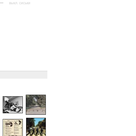
—
выкл. сиськи