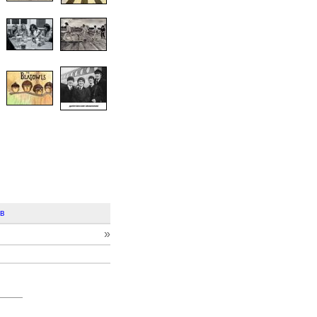
ов
»
—
—