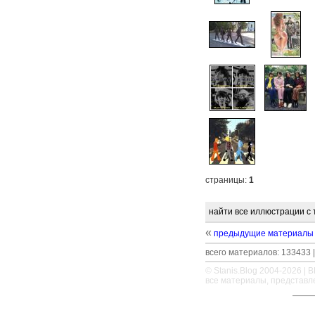
страницы:
1
найти все иллюстрации с 
«
предыдущие материалы
всего материалов: 133433 |
© Stanis.Blog 2004-2026 |
B
все материалы, представл
—
—