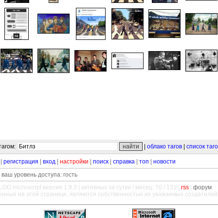
тагом:
|
облако тагов
|
список таг
|
регистрация
|
вход
|
настройки
|
поиск
|
справка
|
топ
|
новости
 ваш уровень доступа: гость
LOG.microscript
версия 1.9.3 | активных за сутки / месяц: 70 / 131 |
rss
|
форум
енные на этой странице, являются собственностью их уважаемых создателей
—
—
—
—
—
—
—
—
—
—
—
—
—
—
—
—
—
—
—
—
—
—
—
—
—
—
—
—