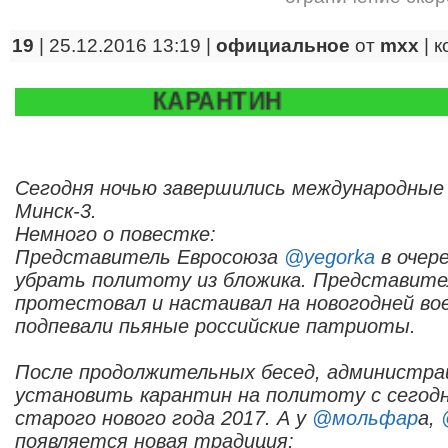
19
| 25.12.2016 13:19 |
официальное
от
mxx
|
к
КАРАНТИН
Сегодня ночью завершились международные
Минск-3.
Немного о повестке:
Представитель Евросоюза
@yegorka
в очер
убрать политоту из бложика. Представит
протестовал и настаивал на новогодней вое
подпевали пьяные российские патриоты.
После продолжительных бесед, администра
установить карантин на политоту с сегодн
старого нового года 2017. А у
@мольфар
а,
появляется новая традиция: