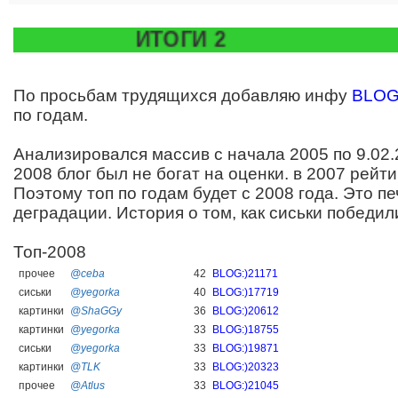
ИТОГИ 2
По просьбам трудящихся добавляю инфу
BLOG
по годам.
Анализировался массив с начала 2005 по 9.02.
2008 блог был не богат на оценки. в 2007 рейт
Поэтому топ по годам будет с 2008 года. Это п
деградации. История о том, как сиськи победил
Топ-2008
прочее
@ceba
42
BLOG:)21171
сиськи
@yegorka
40
BLOG:)17719
картинки
@ShaGGy
36
BLOG:)20612
картинки
@yegorka
33
BLOG:)18755
сиськи
@yegorka
33
BLOG:)19871
картинки
@TLK
33
BLOG:)20323
прочее
@Atlus
33
BLOG:)21045