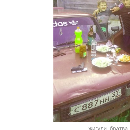
жигули
,
братва