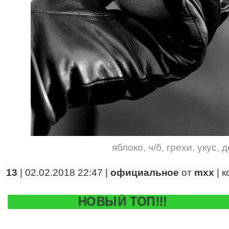
яблоко
,
ч/б
,
грехи
,
укус
,
д
13
| 02.02.2018 22:47 |
официальное
от
mxx
|
к
НОВЫЙ ТОП!!!