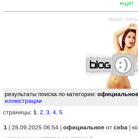
ещё!
—
—
—
—
—
—
—
—
—
—
—
—
—
—
—
—
—
выкл. сись
результаты поиска по категории:
официально
иллюстрации
страницы:
1
,
2
,
3
,
4
,
5
1
| 28.09.2025 06:54 |
официальное
от
ceba
|
к