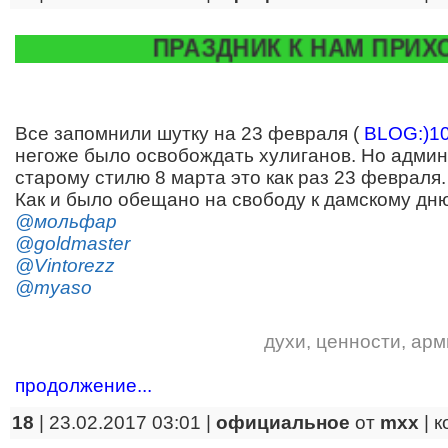
ПРАЗДНИК К НАМ ПРИХОДИТ!
Все запомнили шутку на 23 февраля (
BLOG:)1
негоже было освобождать хулиганов. Но админ
старому стилю 8 марта это как раз 23 февраля.
Как и было обещано на свободу к дамскому дню
@мольфар
@goldmaster
@Vintorezz
@myaso
духи
,
ценности
,
арм
продолжение...
18
| 23.02.2017 03:01 |
официальное
от
mxx
|
к