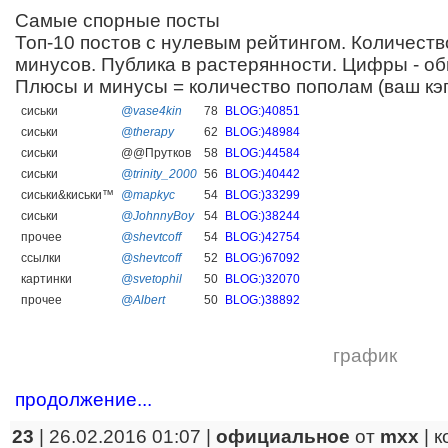
Самые спорные посты
Топ-10 постов с нулевым рейтингом. Количеств
минусов. Публика в растерянности. Цифры - об
Плюсы и минусы = количество пополам (ваш кэп
сиськи
@vase4kin
78
BLOG:)40851
сиськи
@therapy
62
BLOG:)48984
сиськи
@@Прутков
58
BLOG:)44584
сиськи
@trinity_2000
56
BLOG:)40442
сиськи&киськи™
@mapkyc
54
BLOG:)33299
сиськи
@JohnnyBoy
54
BLOG:)38244
прочее
@shevtcoff
54
BLOG:)42754
ссылки
@shevtcoff
52
BLOG:)67092
картинки
@svetophil
50
BLOG:)32070
прочее
@Albert
50
BLOG:)38892
график
продолжение...
23
| 26.02.2016 01:07 |
официальное
от
mxx
|
к