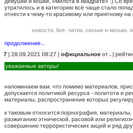
девушки и кошки, «милота в квадрате» :) Со в
утратилось и в категорию всё чаще стало попад
отнести к чему-то красивому или приятному на 
новости
,
live
,
чатик
,
сиськи и киськи
,
о
продолжение...
7
| 28.09.2021 08:27 |
официальное
от
.
|
рейти
уважаемые авторы!
напоминаем вам, что помимо материалов, прис
допускается политикой ресурса - политота и р
материалы, распространение которых регулиру
к таковым относится порнография, материалы
разжиганию этнической, расовой или религиоз
совершению террористических акций и ряд дру