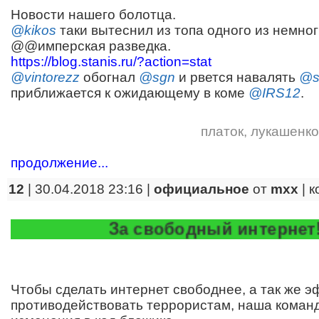
Новости нашего болотца.
@kikos
таки вытеснил из топа одного из немно
@@имперская разведка.
https://blog.stanis.ru/?action=stat
@vintorezz
обогнал
@sgn
и рвется навалять
@s
приближается к ожидающему в коме
@IRS12
.
платок
,
лукашенко
продолжение...
12
| 30.04.2018 23:16 |
официальное
от
mxx
|
к
За свободный интернет!
Чтобы сделать интернет свободнее, а так же 
противодействовать террористам, наша коман