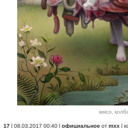
мясо
,
колб
17
| 08.03.2017 00:40 |
официальное
от
mxx
|
к