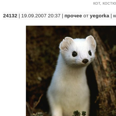
кот
,
кост
24132
| 19.09.2007 20:37 |
прочее
от
yegorka
|
к