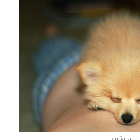
собака
,
с