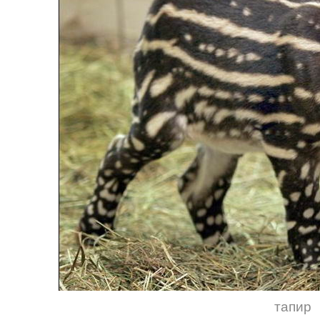
тапир