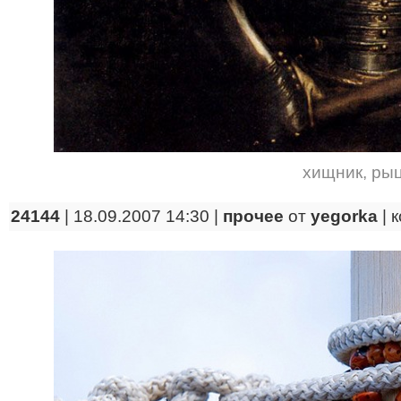
хищник
,
ры
24144
| 18.09.2007 14:30 |
прочее
от
yegorka
|
к