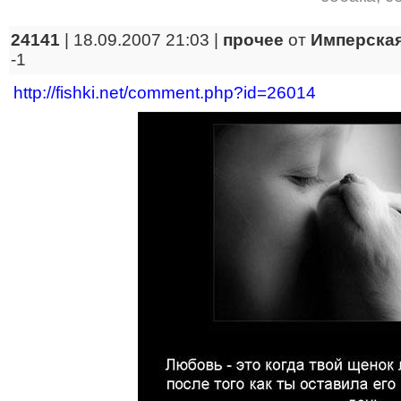
24141
| 18.09.2007 21:03 |
прочее
от
Имперская
-1
http://fishki.net/comment.php?id=26014