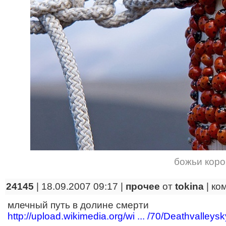
божьи коро
24145
| 18.09.2007 09:17 |
прочее
от
tokina
|
ко
млечный путь в долине смерти
http://upload.wikimedia.org/wi ... /70/Deathvalley