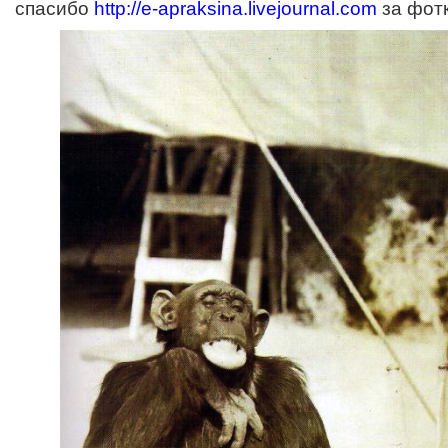
спасибо
http://e-apraksina.livejournal.com
за фотку