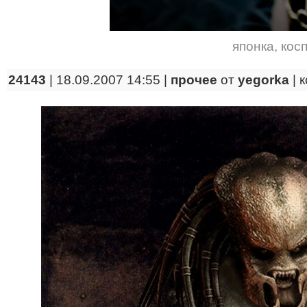
японка
,
кос
24143
| 18.09.2007 14:55 |
прочее
от
yegorka
|
к