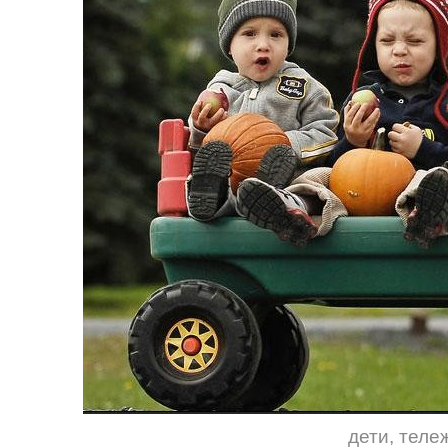
дети
,
теле