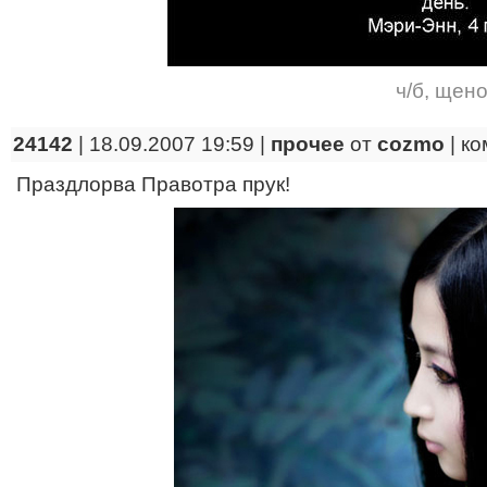
ч/б
,
щено
24142
| 18.09.2007 19:59 |
прочее
от
cozmo
|
ко
Праздлорва Правотра прук!