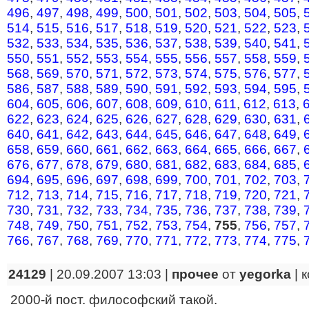
496
,
497
,
498
,
499
,
500
,
501
,
502
,
503
,
504
,
505
,
514
,
515
,
516
,
517
,
518
,
519
,
520
,
521
,
522
,
523
,
532
,
533
,
534
,
535
,
536
,
537
,
538
,
539
,
540
,
541
,
550
,
551
,
552
,
553
,
554
,
555
,
556
,
557
,
558
,
559
,
568
,
569
,
570
,
571
,
572
,
573
,
574
,
575
,
576
,
577
,
586
,
587
,
588
,
589
,
590
,
591
,
592
,
593
,
594
,
595
,
604
,
605
,
606
,
607
,
608
,
609
,
610
,
611
,
612
,
613
,
622
,
623
,
624
,
625
,
626
,
627
,
628
,
629
,
630
,
631
,
640
,
641
,
642
,
643
,
644
,
645
,
646
,
647
,
648
,
649
,
658
,
659
,
660
,
661
,
662
,
663
,
664
,
665
,
666
,
667
,
676
,
677
,
678
,
679
,
680
,
681
,
682
,
683
,
684
,
685
,
694
,
695
,
696
,
697
,
698
,
699
,
700
,
701
,
702
,
703
,
712
,
713
,
714
,
715
,
716
,
717
,
718
,
719
,
720
,
721
,
730
,
731
,
732
,
733
,
734
,
735
,
736
,
737
,
738
,
739
,
748
,
749
,
750
,
751
,
752
,
753
,
754
,
755
,
756
,
757
,
766
,
767
,
768
,
769
,
770
,
771
,
772
,
773
,
774
,
775
,
24129
| 20.09.2007 13:03 |
прочее
от
yegorka
|
к
2000-й пост. философский такой.