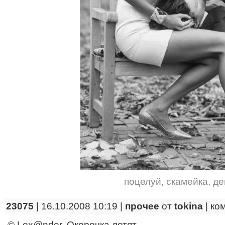
поцелуй
,
скамейка
,
де
23075
| 16.10.2008 10:19 |
прочее
от
tokina
|
ко
© Lex@nder. Окорочка летят...