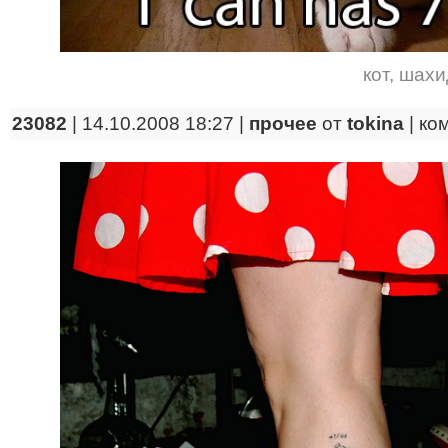
кот
,
шахи
23082
| 14.10.2008 18:27 |
прочее
от
tokina
|
ко