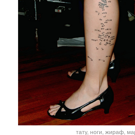
тату
,
ноги
,
жираф
,
ма