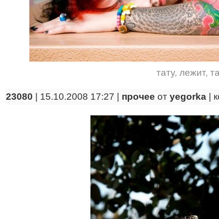
тату
,
лежит
,
т
23080
| 15.10.2008 17:27 |
прочее
от
yegorka
|
к