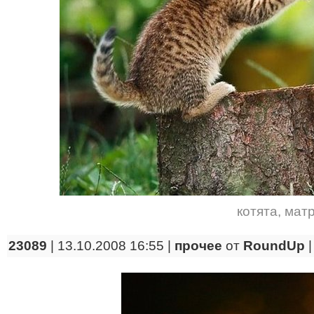
котята
,
мат
23089
| 13.10.2008 16:55 |
прочее
от
RoundUp