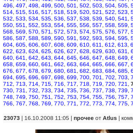
496
,
497
,
498
,
499
,
500
,
501
,
502
,
503
,
504
,
505
,
514
,
515
,
516
,
517
,
518
,
519
,
520
,
521
,
522
,
523
,
532
,
533
,
534
,
535
,
536
,
537
,
538
,
539
,
540
,
541
,
550
,
551
,
552
,
553
,
554
,
555
,
556
,
557
,
558
,
559
,
568
,
569
,
570
,
571
,
572
,
573
,
574
,
575
,
576
,
577
,
586
,
587
,
588
,
589
,
590
,
591
,
592
,
593
,
594
,
595
,
604
,
605
,
606
,
607
,
608
,
609
,
610
,
611
,
612
,
613
,
622
,
623
,
624
,
625
,
626
,
627
,
628
,
629
,
630
,
631
,
640
,
641
,
642
,
643
,
644
,
645
,
646
,
647
,
648
,
649
,
658
,
659
,
660
,
661
,
662
,
663
,
664
,
665
,
666
,
667
,
676
,
677
,
678
,
679
,
680
,
681
,
682
,
683
,
684
,
685
,
694
,
695
,
696
,
697
,
698
,
699
,
700
,
701
,
702
,
703
,
712
,
713
,
714
,
715
,
716
,
717
,
718
,
719
,
720
,
721
,
730
,
731
,
732
,
733
,
734
,
735
,
736
,
737
,
738
,
739
,
748
,
749
,
750
,
751
,
752
,
753
,
754
,
755
,
756
,
757
,
766
,
767
,
768
,
769
,
770
,
771
,
772
,
773
,
774
,
775
,
23073
| 16.10.2008 11:05 |
прочее
от
Atlus
|
ком