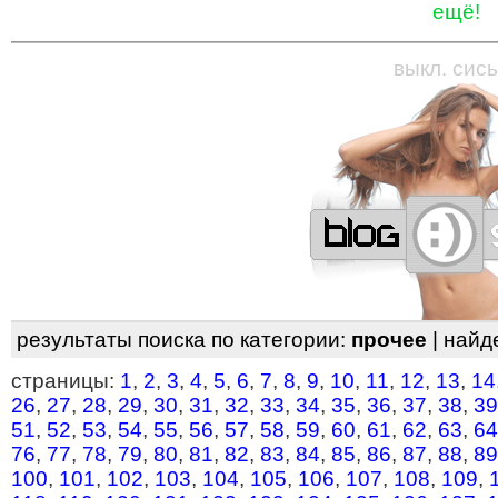
ещё!
—
—
—
—
—
—
—
—
—
—
—
—
—
—
—
—
—
выкл. сись
результаты поиска по категории:
прочее
| найд
страницы:
1
,
2
,
3
,
4
,
5
,
6
,
7
,
8
,
9
,
10
,
11
,
12
,
13
,
14
26
,
27
,
28
,
29
,
30
,
31
,
32
,
33
,
34
,
35
,
36
,
37
,
38
,
39
51
,
52
,
53
,
54
,
55
,
56
,
57
,
58
,
59
,
60
,
61
,
62
,
63
,
64
76
,
77
,
78
,
79
,
80
,
81
,
82
,
83
,
84
,
85
,
86
,
87
,
88
,
89
100
,
101
,
102
,
103
,
104
,
105
,
106
,
107
,
108
,
109
,