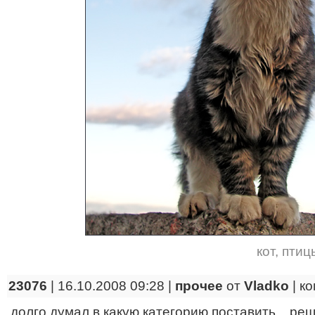
кот
,
птиц
23076
| 16.10.2008 09:28 |
прочее
от
Vladko
|
ко
долго думал в какую категорию поставить... ре