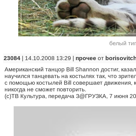
белый ти
23084
| 14.10.2008 13:29 |
прочее
от
borisovitc
Американский танцор Bill Shannon достиг, каза
научился танцевать на костылях так, что зрител
с помощью костылей Bill совершает движения,
никогда не сможет повторить.
(с)ТВ Культура, передача З@ГРУЗКА, 7 июня 20