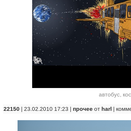
автобус
,
ко
22150
| 23.02.2010 17:23 |
прочее
от
harl
|
комм