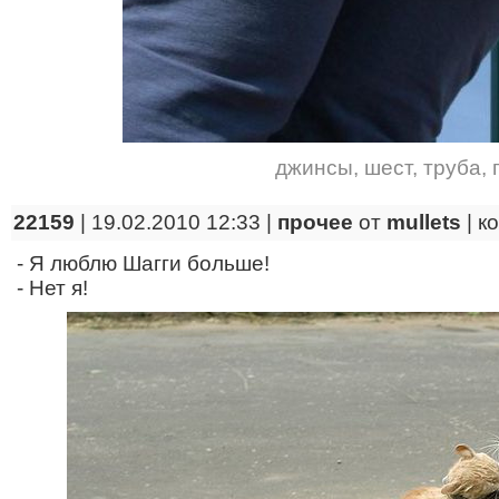
джинсы
,
шест
,
труба
,
22159
| 19.02.2010 12:33 |
прочее
от
mullets
|
к
- Я люблю Шагги больше!
- Нет я!