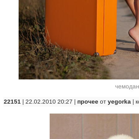
чемода
22151
| 22.02.2010 20:27 |
прочее
от
yegorka
|
к