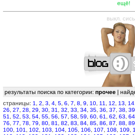
ещё!
—
—
—
—
—
—
—
—
—
—
—
—
—
—
—
—
—
выкл. сись
результаты поиска по категории:
прочее
| найд
страницы:
1
,
2
,
3
,
4
,
5
,
6
,
7
,
8
,
9
,
10
,
11
,
12
,
13
,
14
26
,
27
,
28
,
29
,
30
,
31
,
32
,
33
,
34
,
35
,
36
,
37
,
38
,
39
51
,
52
,
53
,
54
,
55
,
56
,
57
,
58
,
59
,
60
,
61
,
62
,
63
,
64
76
,
77
,
78
,
79
,
80
,
81
,
82
,
83
,
84
,
85
,
86
,
87
,
88
,
89
100
,
101
,
102
,
103
,
104
,
105
,
106
,
107
,
108
,
109
,