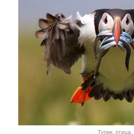
Тупик
,
птица
,