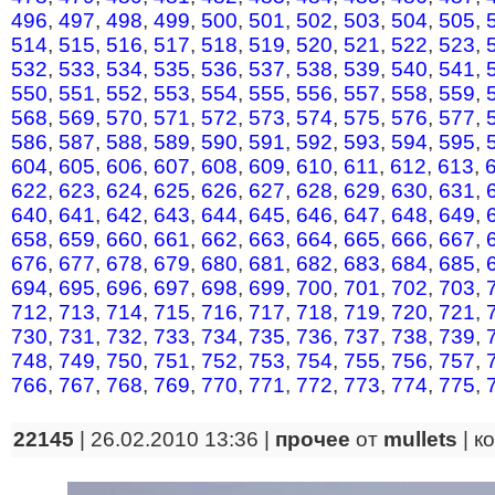
496
,
497
,
498
,
499
,
500
,
501
,
502
,
503
,
504
,
505
,
514
,
515
,
516
,
517
,
518
,
519
,
520
,
521
,
522
,
523
,
532
,
533
,
534
,
535
,
536
,
537
,
538
,
539
,
540
,
541
,
550
,
551
,
552
,
553
,
554
,
555
,
556
,
557
,
558
,
559
,
568
,
569
,
570
,
571
,
572
,
573
,
574
,
575
,
576
,
577
,
586
,
587
,
588
,
589
,
590
,
591
,
592
,
593
,
594
,
595
,
604
,
605
,
606
,
607
,
608
,
609
,
610
,
611
,
612
,
613
,
622
,
623
,
624
,
625
,
626
,
627
,
628
,
629
,
630
,
631
,
640
,
641
,
642
,
643
,
644
,
645
,
646
,
647
,
648
,
649
,
658
,
659
,
660
,
661
,
662
,
663
,
664
,
665
,
666
,
667
,
676
,
677
,
678
,
679
,
680
,
681
,
682
,
683
,
684
,
685
,
694
,
695
,
696
,
697
,
698
,
699
,
700
,
701
,
702
,
703
,
712
,
713
,
714
,
715
,
716
,
717
,
718
,
719
,
720
,
721
,
730
,
731
,
732
,
733
,
734
,
735
,
736
,
737
,
738
,
739
,
748
,
749
,
750
,
751
,
752
,
753
,
754
,
755
,
756
,
757
,
766
,
767
,
768
,
769
,
770
,
771
,
772
,
773
,
774
,
775
,
22145
| 26.02.2010 13:36 |
прочее
от
mullets
|
к