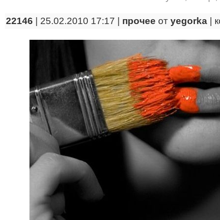
22146
| 25.02.2010 17:17 |
прочее
от
yegorka
|
к