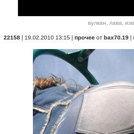
вулкан
,
лава
,
из
22158
| 19.02.2010 13:15 |
прочее
от
bax70.19
|