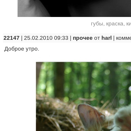
губы
,
краска
,
к
22147
| 25.02.2010 09:33 |
прочее
от
harl
|
комм
Доброе утро.