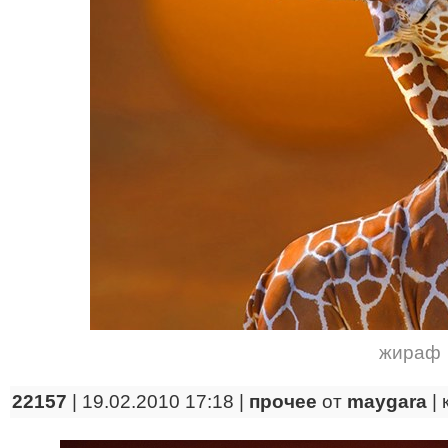
жираф
22157
| 19.02.2010 17:18 |
прочее
от
maygara
|