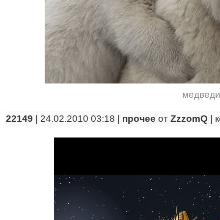
медвед
22149
| 24.02.2010 03:18 |
прочее
от
ZzzomQ
|