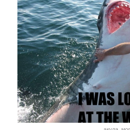
акула
,
мо