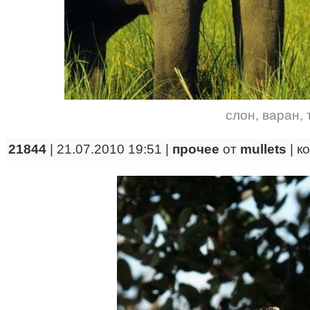
слон
,
варан
,
21844
| 21.07.2010 19:51 |
прочее
от
mullets
|
к