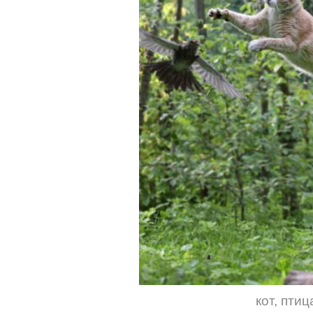
кот
,
птиц