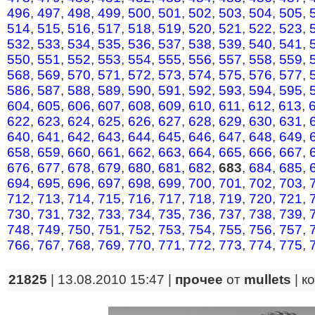
496
,
497
,
498
,
499
,
500
,
501
,
502
,
503
,
504
,
505
,
514
,
515
,
516
,
517
,
518
,
519
,
520
,
521
,
522
,
523
,
532
,
533
,
534
,
535
,
536
,
537
,
538
,
539
,
540
,
541
,
550
,
551
,
552
,
553
,
554
,
555
,
556
,
557
,
558
,
559
,
568
,
569
,
570
,
571
,
572
,
573
,
574
,
575
,
576
,
577
,
586
,
587
,
588
,
589
,
590
,
591
,
592
,
593
,
594
,
595
,
604
,
605
,
606
,
607
,
608
,
609
,
610
,
611
,
612
,
613
,
622
,
623
,
624
,
625
,
626
,
627
,
628
,
629
,
630
,
631
,
640
,
641
,
642
,
643
,
644
,
645
,
646
,
647
,
648
,
649
,
658
,
659
,
660
,
661
,
662
,
663
,
664
,
665
,
666
,
667
,
676
,
677
,
678
,
679
,
680
,
681
,
682
,
683
,
684
,
685
,
694
,
695
,
696
,
697
,
698
,
699
,
700
,
701
,
702
,
703
,
712
,
713
,
714
,
715
,
716
,
717
,
718
,
719
,
720
,
721
,
730
,
731
,
732
,
733
,
734
,
735
,
736
,
737
,
738
,
739
,
748
,
749
,
750
,
751
,
752
,
753
,
754
,
755
,
756
,
757
,
766
,
767
,
768
,
769
,
770
,
771
,
772
,
773
,
774
,
775
,
21825
| 13.08.2010 15:47 |
прочее
от
mullets
|
к