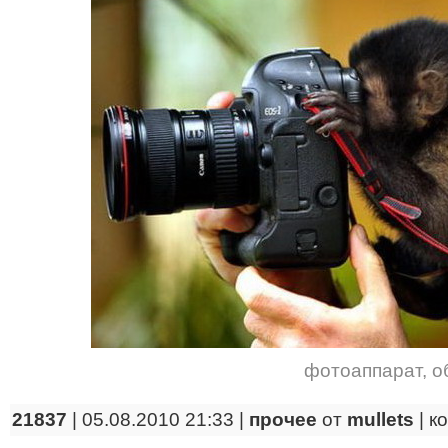
фотоаппарат
,
о
21837
| 05.08.2010 21:33 |
прочее
от
mullets
|
к