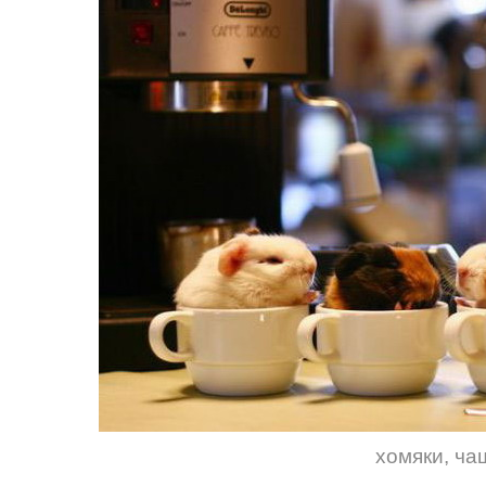
хомяки
,
ча