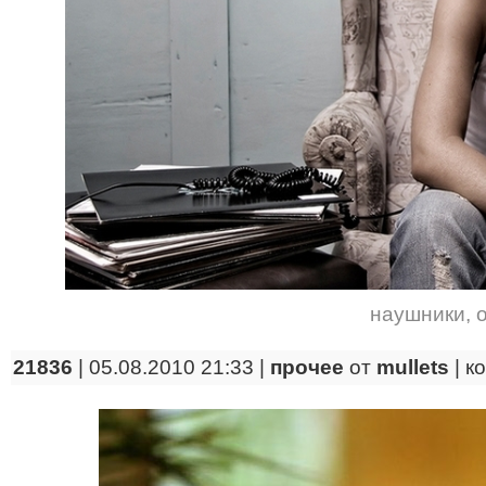
наушники
,
21836
| 05.08.2010 21:33 |
прочее
от
mullets
|
к