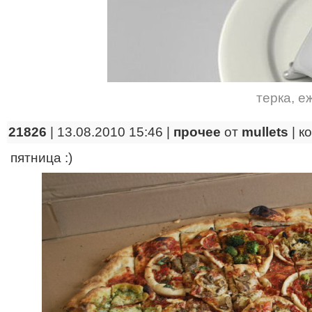
терка
,
е
21826
| 13.08.2010 15:46 |
прочее
от
mullets
|
к
пятница :)