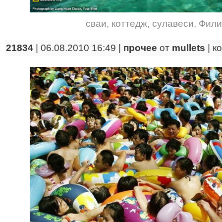
сваи
,
коттедж
,
сулавеси
,
Фили
21834
| 06.08.2010 16:49 |
прочее
от
mullets
|
к