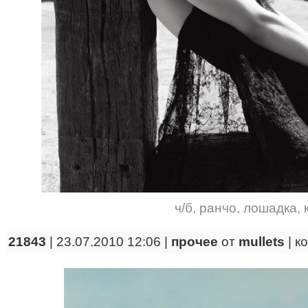
ч/б
,
ранчо
,
лошадка
,
21843
| 23.07.2010 12:06 |
прочее
от
mullets
|
к