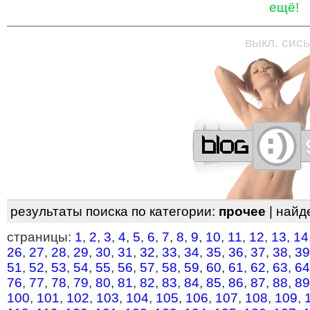
ещё!
—
—
—
—
—
—
—
—
—
—
—
—
—
—
—
—
—
выкл. сись
результаты поиска по категории:
прочее
| найд
страницы:
1
,
2
,
3
,
4
,
5
,
6
,
7
,
8
,
9
,
10
,
11
,
12
,
13
,
14
26
,
27
,
28
,
29
,
30
,
31
,
32
,
33
,
34
,
35
,
36
,
37
,
38
,
39
51
,
52
,
53
,
54
,
55
,
56
,
57
,
58
,
59
,
60
,
61
,
62
,
63
,
64
76
,
77
,
78
,
79
,
80
,
81
,
82
,
83
,
84
,
85
,
86
,
87
,
88
,
89
100
,
101
,
102
,
103
,
104
,
105
,
106
,
107
,
108
,
109
,