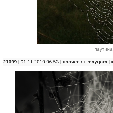
паутина
21699
| 01.11.2010 06:53 |
прочее
от
maygara
|