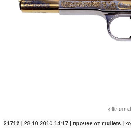
killthemal
21712
| 28.10.2010 14:17 |
прочее
от
mullets
|
к