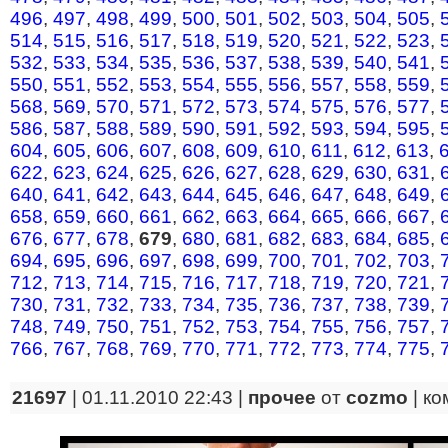
496
,
497
,
498
,
499
,
500
,
501
,
502
,
503
,
504
,
505
,
514
,
515
,
516
,
517
,
518
,
519
,
520
,
521
,
522
,
523
,
532
,
533
,
534
,
535
,
536
,
537
,
538
,
539
,
540
,
541
,
550
,
551
,
552
,
553
,
554
,
555
,
556
,
557
,
558
,
559
,
568
,
569
,
570
,
571
,
572
,
573
,
574
,
575
,
576
,
577
,
586
,
587
,
588
,
589
,
590
,
591
,
592
,
593
,
594
,
595
,
604
,
605
,
606
,
607
,
608
,
609
,
610
,
611
,
612
,
613
,
622
,
623
,
624
,
625
,
626
,
627
,
628
,
629
,
630
,
631
,
640
,
641
,
642
,
643
,
644
,
645
,
646
,
647
,
648
,
649
,
658
,
659
,
660
,
661
,
662
,
663
,
664
,
665
,
666
,
667
,
676
,
677
,
678
,
679
,
680
,
681
,
682
,
683
,
684
,
685
,
694
,
695
,
696
,
697
,
698
,
699
,
700
,
701
,
702
,
703
,
712
,
713
,
714
,
715
,
716
,
717
,
718
,
719
,
720
,
721
,
730
,
731
,
732
,
733
,
734
,
735
,
736
,
737
,
738
,
739
,
748
,
749
,
750
,
751
,
752
,
753
,
754
,
755
,
756
,
757
,
766
,
767
,
768
,
769
,
770
,
771
,
772
,
773
,
774
,
775
,
21697
| 01.11.2010 22:43 |
прочее
от
cozmo
|
ко