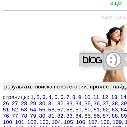
ещё!
—
—
—
—
—
—
—
—
—
—
—
—
—
—
—
—
—
выкл. сись
результаты поиска по категории:
прочее
| найд
страницы:
1
,
2
,
3
,
4
,
5
,
6
,
7
,
8
,
9
,
10
,
11
,
12
,
13
,
14
26
,
27
,
28
,
29
,
30
,
31
,
32
,
33
,
34
,
35
,
36
,
37
,
38
,
39
51
,
52
,
53
,
54
,
55
,
56
,
57
,
58
,
59
,
60
,
61
,
62
,
63
,
64
76
,
77
,
78
,
79
,
80
,
81
,
82
,
83
,
84
,
85
,
86
,
87
,
88
,
89
100
,
101
,
102
,
103
,
104
,
105
,
106
,
107
,
108
,
109
,