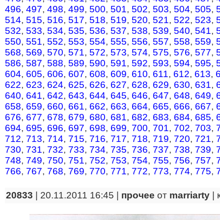
496
,
497
,
498
,
499
,
500
,
501
,
502
,
503
,
504
,
505
,
514
,
515
,
516
,
517
,
518
,
519
,
520
,
521
,
522
,
523
,
532
,
533
,
534
,
535
,
536
,
537
,
538
,
539
,
540
,
541
,
550
,
551
,
552
,
553
,
554
,
555
,
556
,
557
,
558
,
559
,
568
,
569
,
570
,
571
,
572
,
573
,
574
,
575
,
576
,
577
,
586
,
587
,
588
,
589
,
590
,
591
,
592
,
593
,
594
,
595
,
604
,
605
,
606
,
607
,
608
,
609
,
610
,
611
,
612
,
613
,
622
,
623
,
624
,
625
,
626
,
627
,
628
,
629
,
630
,
631
,
640
,
641
,
642
,
643
,
644
,
645
,
646
,
647
,
648
,
649
,
658
,
659
,
660
,
661
,
662
,
663
,
664
,
665
,
666
,
667
,
676
,
677
,
678
,
679
,
680
,
681
,
682
,
683
,
684
,
685
,
694
,
695
,
696
,
697
,
698
,
699
,
700
,
701
,
702
,
703
,
712
,
713
,
714
,
715
,
716
,
717
,
718
,
719
,
720
,
721
,
730
,
731
,
732
,
733
,
734
,
735
,
736
,
737
,
738
,
739
,
748
,
749
,
750
,
751
,
752
,
753
,
754
,
755
,
756
,
757
,
766
,
767
,
768
,
769
,
770
,
771
,
772
,
773
,
774
,
775
,
20833
| 20.11.2011 16:45 |
прочее
от
marriarty
|