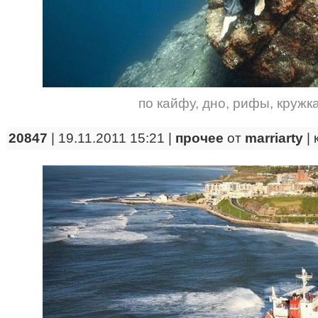
по кайфу
,
дно
,
рифы
,
кружк
20847
| 19.11.2011 15:21 |
прочее
от
marriarty
|