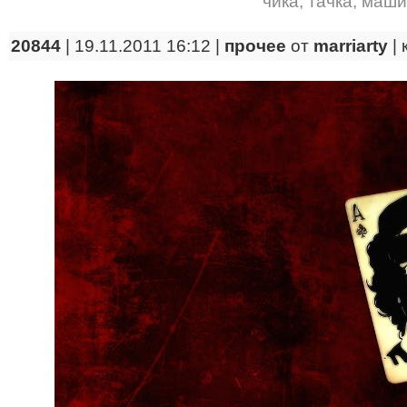
чика
,
тачка
,
маши
20844
| 19.11.2011 16:12 |
прочее
от
marriarty
|