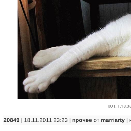
кот
,
глаз
20849
| 18.11.2011 23:23 |
прочее
от
marriarty
|