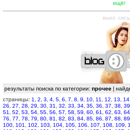
ещё!
—
—
—
—
—
—
—
—
—
—
—
—
—
—
—
—
—
выкл. сись
результаты поиска по категории:
прочее
| найд
страницы:
1
,
2
,
3
,
4
,
5
,
6
,
7
,
8
,
9
,
10
,
11
,
12
,
13
,
14
26
,
27
,
28
,
29
,
30
,
31
,
32
,
33
,
34
,
35
,
36
,
37
,
38
,
39
51
,
52
,
53
,
54
,
55
,
56
,
57
,
58
,
59
,
60
,
61
,
62
,
63
,
64
76
,
77
,
78
,
79
,
80
,
81
,
82
,
83
,
84
,
85
,
86
,
87
,
88
,
89
100
,
101
,
102
,
103
,
104
,
105
,
106
,
107
,
108
,
109
,