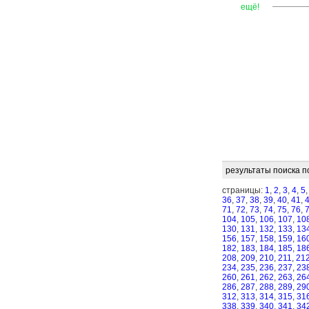
—
—
—
ещё!
результаты поиска п
страницы:
1
,
2
,
3
,
4
,
5
36
,
37
,
38
,
39
,
40
,
41
,
71
,
72
,
73
,
74
,
75
,
76
,
104
,
105
,
106
,
107
,
10
130
,
131
,
132
,
133
,
13
156
,
157
,
158
,
159
,
16
182
,
183
,
184
,
185
,
18
208
,
209
,
210
,
211
,
21
234
,
235
,
236
,
237
,
23
260
,
261
,
262
,
263
,
26
286
,
287
,
288
,
289
,
29
312
,
313
,
314
,
315
,
31
338
,
339
,
340
,
341
,
34