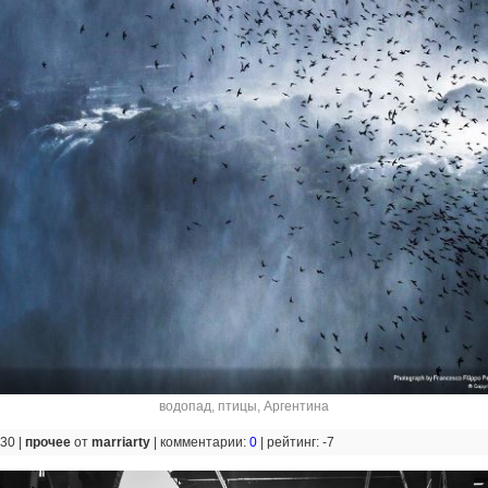
водопад
,
птицы
,
Аргентина
:30 |
прочее
от
marriarty
|
комментарии:
0
|
рейтинг: -7