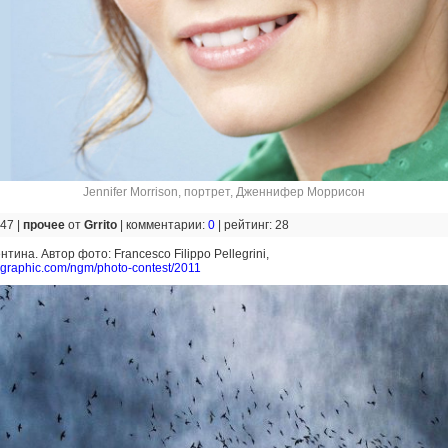
Jennifer Morrison
,
портрет
,
Дженнифер Моррисон
:47 |
прочее
от
Grrito
|
комментарии:
0
|
рейтинг: 28
тина. Автор фото: Francesco Filippo Pellegrini,
ographic.com/ngm/photo-contest/2011