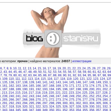
—
—
—
—
—
—
—
—
—
—
—
—
—
—
—
—
—
—
—
—
—
—
—
—
—
—
—
—
о категории:
прочее
| найдено материалов:
24937
|
иллюстрации
,
6
,
7
,
8
,
9
,
10
,
11
,
12
,
13
,
14
,
15
,
16
,
17
,
18
,
19
,
20
,
21
,
22
,
23
,
24
,
25
,
26
,
27
,
28
,
29
42
,
43
,
44
,
45
,
46
,
47
,
48
,
49
,
50
,
51
,
52
,
53
,
54
,
55
,
56
,
57
,
58
,
59
,
60
,
61
,
62
,
63
,
64
77
,
78
,
79
,
80
,
81
,
82
,
83
,
84
,
85
,
86
,
87
,
88
,
89
,
90
,
91
,
92
,
93
,
94
,
95
,
96
,
97
,
98
,
99
8
,
109
,
110
,
111
,
112
,
113
,
114
,
115
,
116
,
117
,
118
,
119
,
120
,
121
,
122
,
123
,
124
,
12
4
,
135
,
136
,
137
,
138
,
139
,
140
,
141
,
142
,
143
,
144
,
145
,
146
,
147
,
148
,
149
,
150
,
1
0
,
161
,
162
,
163
,
164
,
165
,
166
,
167
,
168
,
169
,
170
,
171
,
172
,
173
,
174
,
175
,
176
,
1
6
,
187
,
188
,
189
,
190
,
191
,
192
,
193
,
194
,
195
,
196
,
197
,
198
,
199
,
200
,
201
,
202
,
2
2
,
213
,
214
,
215
,
216
,
217
,
218
,
219
,
220
,
221
,
222
,
223
,
224
,
225
,
226
,
227
,
228
,
2
8
,
239
,
240
,
241
,
242
,
243
,
244
,
245
,
246
,
247
,
248
,
249
,
250
,
251
,
252
,
253
,
254
,
2
4
,
265
,
266
,
267
,
268
,
269
,
270
,
271
,
272
,
273
,
274
,
275
,
276
,
277
,
278
,
279
,
280
,
2
0
,
291
,
292
,
293
,
294
,
295
,
296
,
297
,
298
,
299
,
300
,
301
,
302
,
303
,
304
,
305
,
306
,
3
6
,
317
,
318
,
319
,
320
,
321
,
322
,
323
,
324
,
325
,
326
,
327
,
328
,
329
,
330
,
331
,
332
,
3
2
,
343
,
344
,
345
,
346
,
347
,
348
,
349
,
350
,
351
,
352
,
353
,
354
,
355
,
356
,
357
,
358
,
3