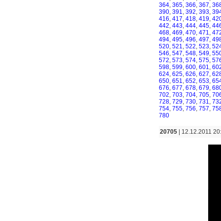
364
,
365
,
366
,
367
,
36
390
,
391
,
392
,
393
,
39
416
,
417
,
418
,
419
,
42
442
,
443
,
444
,
445
,
44
468
,
469
,
470
,
471
,
47
494
,
495
,
496
,
497
,
49
520
,
521
,
522
,
523
,
52
546
,
547
,
548
,
549
,
55
572
,
573
,
574
,
575
,
57
598
,
599
,
600
,
601
,
60
624
,
625
,
626
,
627
,
62
650
,
651
,
652
,
653
,
65
676
,
677
,
678
,
679
,
68
702
,
703
,
704
,
705
,
70
728
,
729
,
730
,
731
,
73
754
,
755
,
756
,
757
,
75
780
20705
| 12.12.2011 20