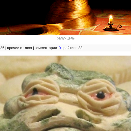
рапунцель
:35 |
прочее
от
mxx
|
комментарии:
0
|
рейтинг: 33