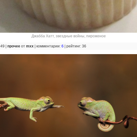
Джабба Хатт
,
звездные войны
,
пироженое
:49 |
прочее
от
mxx
|
комментарии:
6
|
рейтинг: 36