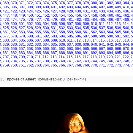
8
,
369
,
370
,
371
,
372
,
373
,
374
,
375
,
376
,
377
,
378
,
379
,
380
,
381
,
382
,
383
,
384
,
3
4
,
395
,
396
,
397
,
398
,
399
,
400
,
401
,
402
,
403
,
404
,
405
,
406
,
407
,
408
,
409
,
410
,
4
0
,
421
,
422
,
423
,
424
,
425
,
426
,
427
,
428
,
429
,
430
,
431
,
432
,
433
,
434
,
435
,
436
,
4
6
,
447
,
448
,
449
,
450
,
451
,
452
,
453
,
454
,
455
,
456
,
457
,
458
,
459
,
460
,
461
,
462
,
4
2
,
473
,
474
,
475
,
476
,
477
,
478
,
479
,
480
,
481
,
482
,
483
,
484
,
485
,
486
,
487
,
488
,
4
8
,
499
,
500
,
501
,
502
,
503
,
504
,
505
,
506
,
507
,
508
,
509
,
510
,
511
,
512
,
513
,
514
,
5
4
,
525
,
526
,
527
,
528
,
529
,
530
,
531
,
532
,
533
,
534
,
535
,
536
,
537
,
538
,
539
,
540
,
5
0
,
551
,
552
,
553
,
554
,
555
,
556
,
557
,
558
,
559
,
560
,
561
,
562
,
563
,
564
,
565
,
566
,
5
6
,
577
,
578
,
579
,
580
,
581
,
582
,
583
,
584
,
585
,
586
,
587
,
588
,
589
,
590
,
591
,
592
,
5
2
,
603
,
604
,
605
,
606
,
607
,
608
,
609
,
610
,
611
,
612
,
613
,
614
,
615
,
616
,
617
,
618
,
6
8
,
629
,
630
,
631
,
632
,
633
,
634
,
635
,
636
,
637
,
638
,
639
,
640
,
641
,
642
,
643
,
644
,
6
4
,
655
,
656
,
657
,
658
,
659
,
660
,
661
,
662
,
663
,
664
,
665
,
666
,
667
,
668
,
669
,
670
,
6
0
,
681
,
682
,
683
,
684
,
685
,
686
,
687
,
688
,
689
,
690
,
691
,
692
,
693
,
694
,
695
,
696
,
6
6
,
707
,
708
,
709
,
710
,
711
,
712
,
713
,
714
,
715
,
716
,
717
,
718
,
719
,
720
,
721
,
722
,
7
2
,
733
,
734
,
735
,
736
,
737
,
738
,
739
,
740
,
741
,
742
,
743
,
744
,
745
,
746
,
747
,
748
,
7
8
,
759
,
760
,
761
,
762
,
763
,
764
,
765
,
766
,
767
,
768
,
769
,
770
,
771
,
772
,
773
,
774
,
7
:35 |
прочее
от
Albert
|
комментарии:
0
|
рейтинг: 41