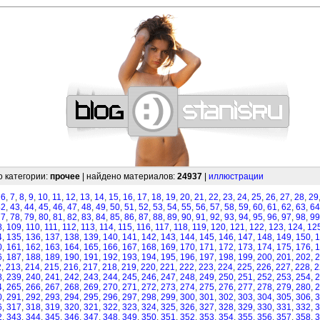
—
—
—
—
—
—
—
—
—
—
—
—
—
—
—
—
—
—
—
—
—
—
—
—
—
—
—
—
о категории:
прочее
| найдено материалов:
24937
|
иллюстрации
,
6
,
7
,
8
,
9
,
10
,
11
,
12
,
13
,
14
,
15
,
16
,
17
,
18
,
19
,
20
,
21
,
22
,
23
,
24
,
25
,
26
,
27
,
28
,
29
42
,
43
,
44
,
45
,
46
,
47
,
48
,
49
,
50
,
51
,
52
,
53
,
54
,
55
,
56
,
57
,
58
,
59
,
60
,
61
,
62
,
63
,
64
77
,
78
,
79
,
80
,
81
,
82
,
83
,
84
,
85
,
86
,
87
,
88
,
89
,
90
,
91
,
92
,
93
,
94
,
95
,
96
,
97
,
98
,
99
8
,
109
,
110
,
111
,
112
,
113
,
114
,
115
,
116
,
117
,
118
,
119
,
120
,
121
,
122
,
123
,
124
,
12
4
,
135
,
136
,
137
,
138
,
139
,
140
,
141
,
142
,
143
,
144
,
145
,
146
,
147
,
148
,
149
,
150
,
1
0
,
161
,
162
,
163
,
164
,
165
,
166
,
167
,
168
,
169
,
170
,
171
,
172
,
173
,
174
,
175
,
176
,
1
6
,
187
,
188
,
189
,
190
,
191
,
192
,
193
,
194
,
195
,
196
,
197
,
198
,
199
,
200
,
201
,
202
,
2
2
,
213
,
214
,
215
,
216
,
217
,
218
,
219
,
220
,
221
,
222
,
223
,
224
,
225
,
226
,
227
,
228
,
2
8
,
239
,
240
,
241
,
242
,
243
,
244
,
245
,
246
,
247
,
248
,
249
,
250
,
251
,
252
,
253
,
254
,
2
4
,
265
,
266
,
267
,
268
,
269
,
270
,
271
,
272
,
273
,
274
,
275
,
276
,
277
,
278
,
279
,
280
,
2
0
,
291
,
292
,
293
,
294
,
295
,
296
,
297
,
298
,
299
,
300
,
301
,
302
,
303
,
304
,
305
,
306
,
3
6
,
317
,
318
,
319
,
320
,
321
,
322
,
323
,
324
,
325
,
326
,
327
,
328
,
329
,
330
,
331
,
332
,
3
2
,
343
,
344
,
345
,
346
,
347
,
348
,
349
,
350
,
351
,
352
,
353
,
354
,
355
,
356
,
357
,
358
,
3