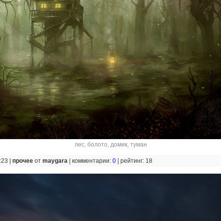
лес
,
болото
,
домик
,
туман
:23 |
прочее
от
maygara
|
комментарии:
0
|
рейтинг: 18