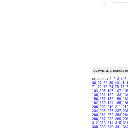
—
—
—
ещё!
результаты поиска п
страницы:
1
,
2
,
3
,
4
,
5
36
,
37
,
38
,
39
,
40
,
41
,
71
,
72
,
73
,
74
,
75
,
76
,
104
,
105
,
106
,
107
,
10
130
,
131
,
132
,
133
,
13
156
,
157
,
158
,
159
,
16
182
,
183
,
184
,
185
,
18
208
,
209
,
210
,
211
,
21
234
,
235
,
236
,
237
,
23
260
,
261
,
262
,
263
,
26
286
,
287
,
288
,
289
,
29
312
,
313
,
314
,
315
,
31
338
,
339
,
340
,
341
,
34