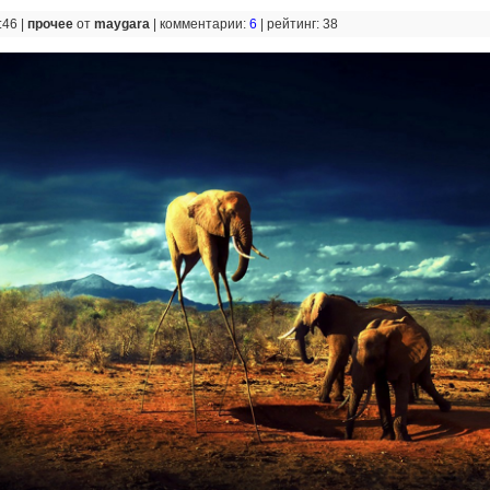
:46 |
прочее
от
maygara
|
комментарии:
6
|
рейтинг: 38