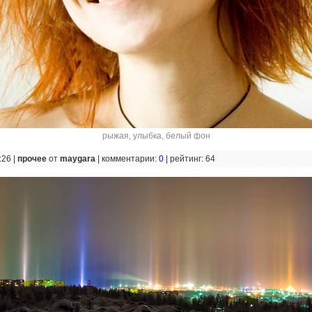
рыжая
,
улыбка
,
белый фон
:26 |
прочее
от
maygara
|
комментарии:
0
|
рейтинг: 64