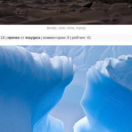
вечер
,
снег
,
огни
,
город
:18 |
прочее
от
maygara
|
комментарии:
0
|
рейтинг: 41