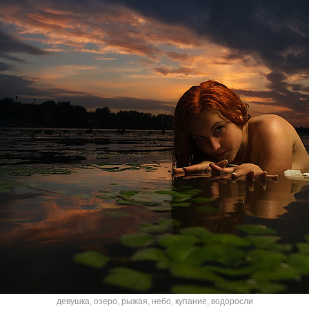
девушка
,
озеро
,
рыжая
,
небо
,
купание
,
водоросли