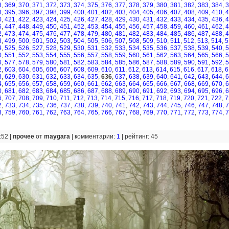
8
,
369
,
370
,
371
,
372
,
373
,
374
,
375
,
376
,
377
,
378
,
379
,
380
,
381
,
382
,
383
,
384
,
3
4
,
395
,
396
,
397
,
398
,
399
,
400
,
401
,
402
,
403
,
404
,
405
,
406
,
407
,
408
,
409
,
410
,
4
0
,
421
,
422
,
423
,
424
,
425
,
426
,
427
,
428
,
429
,
430
,
431
,
432
,
433
,
434
,
435
,
436
,
4
6
,
447
,
448
,
449
,
450
,
451
,
452
,
453
,
454
,
455
,
456
,
457
,
458
,
459
,
460
,
461
,
462
,
4
2
,
473
,
474
,
475
,
476
,
477
,
478
,
479
,
480
,
481
,
482
,
483
,
484
,
485
,
486
,
487
,
488
,
4
8
,
499
,
500
,
501
,
502
,
503
,
504
,
505
,
506
,
507
,
508
,
509
,
510
,
511
,
512
,
513
,
514
,
5
4
,
525
,
526
,
527
,
528
,
529
,
530
,
531
,
532
,
533
,
534
,
535
,
536
,
537
,
538
,
539
,
540
,
5
0
,
551
,
552
,
553
,
554
,
555
,
556
,
557
,
558
,
559
,
560
,
561
,
562
,
563
,
564
,
565
,
566
,
5
6
,
577
,
578
,
579
,
580
,
581
,
582
,
583
,
584
,
585
,
586
,
587
,
588
,
589
,
590
,
591
,
592
,
5
2
,
603
,
604
,
605
,
606
,
607
,
608
,
609
,
610
,
611
,
612
,
613
,
614
,
615
,
616
,
617
,
618
,
6
8
,
629
,
630
,
631
,
632
,
633
,
634
,
635
,
636
,
637
,
638
,
639
,
640
,
641
,
642
,
643
,
644
,
6
4
,
655
,
656
,
657
,
658
,
659
,
660
,
661
,
662
,
663
,
664
,
665
,
666
,
667
,
668
,
669
,
670
,
6
0
,
681
,
682
,
683
,
684
,
685
,
686
,
687
,
688
,
689
,
690
,
691
,
692
,
693
,
694
,
695
,
696
,
6
6
,
707
,
708
,
709
,
710
,
711
,
712
,
713
,
714
,
715
,
716
,
717
,
718
,
719
,
720
,
721
,
722
,
7
2
,
733
,
734
,
735
,
736
,
737
,
738
,
739
,
740
,
741
,
742
,
743
,
744
,
745
,
746
,
747
,
748
,
7
8
,
759
,
760
,
761
,
762
,
763
,
764
,
765
,
766
,
767
,
768
,
769
,
770
,
771
,
772
,
773
,
774
,
7
:52 |
прочее
от
maygara
|
комментарии:
1
|
рейтинг: 45