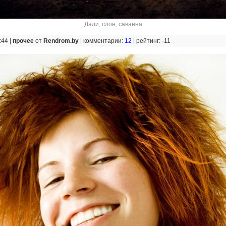
Дали
,
слон
,
саванна
:44 |
прочее
от
Rendrom.by
|
комментарии:
12
|
рейтинг: -11