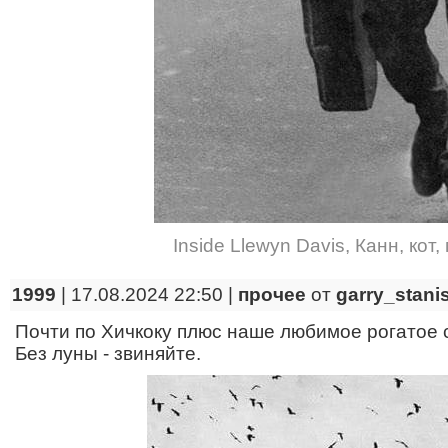
Inside Llewyn Davis
,
Канн
,
кот
,
1999
| 17.08.2024 22:50 |
прочее
от
garry_stani
Почти по Хичкоку плюс наше любимое рогатое 
Без луны - звиняйте.