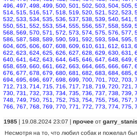
496
,
497
,
498
,
499
,
500
,
501
,
502
,
503
,
504
,
505
,
514
,
515
,
516
,
517
,
518
,
519
,
520
,
521
,
522
,
523
,
532
,
533
,
534
,
535
,
536
,
537
,
538
,
539
,
540
,
541
,
550
,
551
,
552
,
553
,
554
,
555
,
556
,
557
,
558
,
559
,
568
,
569
,
570
,
571
,
572
,
573
,
574
,
575
,
576
,
577
,
586
,
587
,
588
,
589
,
590
,
591
,
592
,
593
,
594
,
595
,
604
,
605
,
606
,
607
,
608
,
609
,
610
,
611
,
612
,
613
,
622
,
623
,
624
,
625
,
626
,
627
,
628
,
629
,
630
,
631
,
640
,
641
,
642
,
643
,
644
,
645
,
646
,
647
,
648
,
649
,
658
,
659
,
660
,
661
,
662
,
663
,
664
,
665
,
666
,
667
,
676
,
677
,
678
,
679
,
680
,
681
,
682
,
683
,
684
,
685
,
694
,
695
,
696
,
697
,
698
,
699
,
700
,
701
,
702
,
703
,
712
,
713
,
714
,
715
,
716
,
717
,
718
,
719
,
720
,
721
,
730
,
731
,
732
,
733
,
734
,
735
,
736
,
737
,
738
,
739
,
748
,
749
,
750
,
751
,
752
,
753
,
754
,
755
,
756
,
757
,
766
,
767
,
768
,
769
,
770
,
771
,
772
,
773
,
774
,
775
,
1985
| 19.08.2024 23:07 |
прочее
от
garry_stani
Несмотря на то, что любил собак и пожелал бы