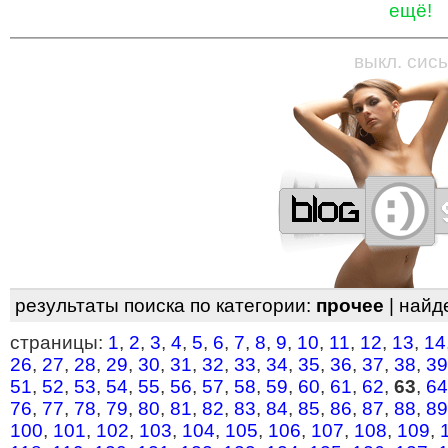
ещё!
—
—
—
—
—
—
—
—
—
—
—
—
—
—
—
—
—
выкл. сись
результаты поиска по категории:
прочее
| найд
страницы:
1
,
2
,
3
,
4
,
5
,
6
,
7
,
8
,
9
,
10
,
11
,
12
,
13
,
14
26
,
27
,
28
,
29
,
30
,
31
,
32
,
33
,
34
,
35
,
36
,
37
,
38
,
39
51
,
52
,
53
,
54
,
55
,
56
,
57
,
58
,
59
,
60
,
61
,
62
,
63
,
64
76
,
77
,
78
,
79
,
80
,
81
,
82
,
83
,
84
,
85
,
86
,
87
,
88
,
89
100
,
101
,
102
,
103
,
104
,
105
,
106
,
107
,
108
,
109
,