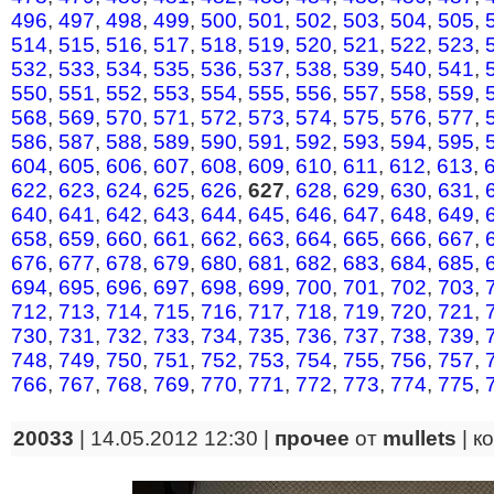
496
,
497
,
498
,
499
,
500
,
501
,
502
,
503
,
504
,
505
,
514
,
515
,
516
,
517
,
518
,
519
,
520
,
521
,
522
,
523
,
532
,
533
,
534
,
535
,
536
,
537
,
538
,
539
,
540
,
541
,
550
,
551
,
552
,
553
,
554
,
555
,
556
,
557
,
558
,
559
,
568
,
569
,
570
,
571
,
572
,
573
,
574
,
575
,
576
,
577
,
586
,
587
,
588
,
589
,
590
,
591
,
592
,
593
,
594
,
595
,
604
,
605
,
606
,
607
,
608
,
609
,
610
,
611
,
612
,
613
,
622
,
623
,
624
,
625
,
626
,
627
,
628
,
629
,
630
,
631
,
640
,
641
,
642
,
643
,
644
,
645
,
646
,
647
,
648
,
649
,
658
,
659
,
660
,
661
,
662
,
663
,
664
,
665
,
666
,
667
,
676
,
677
,
678
,
679
,
680
,
681
,
682
,
683
,
684
,
685
,
694
,
695
,
696
,
697
,
698
,
699
,
700
,
701
,
702
,
703
,
712
,
713
,
714
,
715
,
716
,
717
,
718
,
719
,
720
,
721
,
730
,
731
,
732
,
733
,
734
,
735
,
736
,
737
,
738
,
739
,
748
,
749
,
750
,
751
,
752
,
753
,
754
,
755
,
756
,
757
,
766
,
767
,
768
,
769
,
770
,
771
,
772
,
773
,
774
,
775
,
20033
| 14.05.2012 12:30 |
прочее
от
mullets
|
к