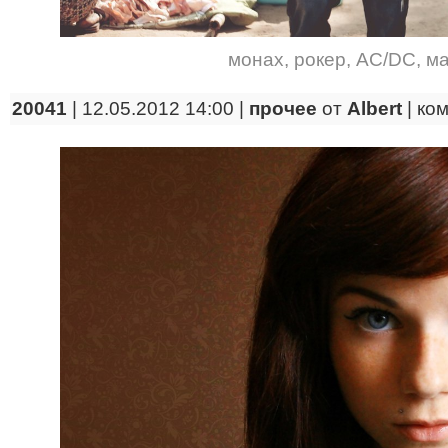
монах
,
рокер
,
AC/DC
,
ма
20041
| 12.05.2012 14:00 |
прочее
от
Albert
|
ко