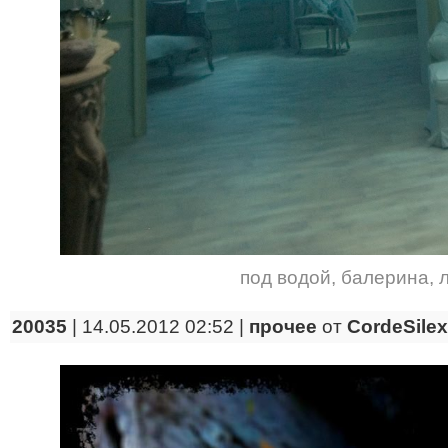
под водой
,
балерина
,
20035
| 14.05.2012 02:52 |
прочее
от
CordeSilex