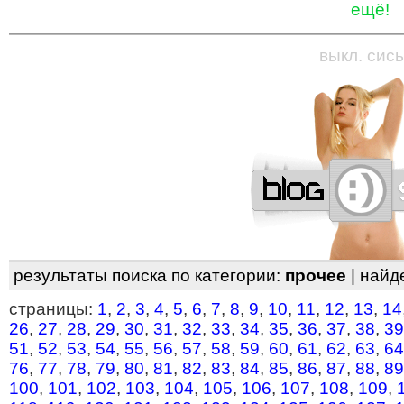
ещё!
—
—
—
—
—
—
—
—
—
—
—
—
—
—
—
—
—
выкл. сись
результаты поиска по категории:
прочее
| найд
страницы:
1
,
2
,
3
,
4
,
5
,
6
,
7
,
8
,
9
,
10
,
11
,
12
,
13
,
14
26
,
27
,
28
,
29
,
30
,
31
,
32
,
33
,
34
,
35
,
36
,
37
,
38
,
39
51
,
52
,
53
,
54
,
55
,
56
,
57
,
58
,
59
,
60
,
61
,
62
,
63
,
64
76
,
77
,
78
,
79
,
80
,
81
,
82
,
83
,
84
,
85
,
86
,
87
,
88
,
89
100
,
101
,
102
,
103
,
104
,
105
,
106
,
107
,
108
,
109
,