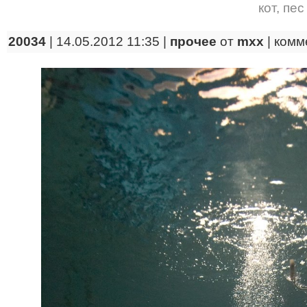
кот
,
пес
20034
| 14.05.2012 11:35 |
прочее
от
mxx
|
комм