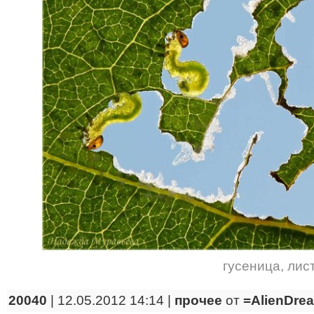
гусеница
,
лис
20040
| 12.05.2012 14:14 |
прочее
от
=AlienDre