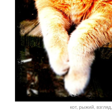
кот
,
рыжий
,
взгляд