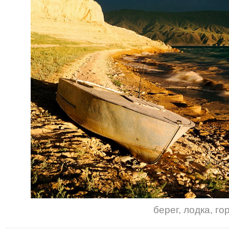
берег
,
лодка
,
го