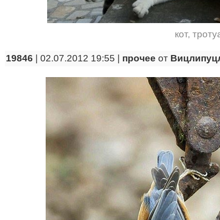
кот
,
троту
19846
| 02.07.2012 19:55 |
прочее
от
Вицлипуц