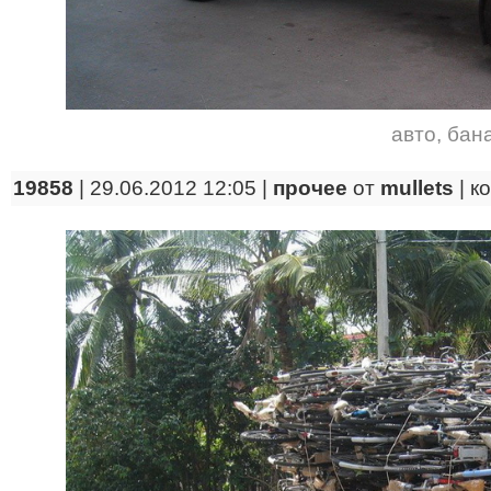
авто
,
бан
19858
| 29.06.2012 12:05 |
прочее
от
mullets
|
к