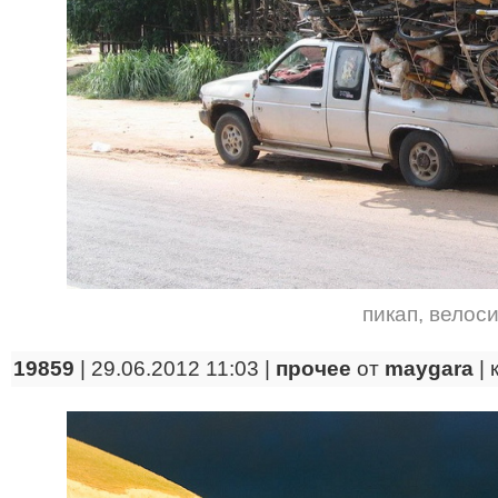
пикап
,
велос
19859
| 29.06.2012 11:03 |
прочее
от
maygara
|