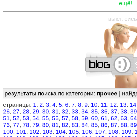
ещё!
—
—
—
—
—
—
—
—
—
—
—
—
—
—
—
—
—
выкл. сись
результаты поиска по категории:
прочее
| найд
страницы:
1
,
2
,
3
,
4
,
5
,
6
,
7
,
8
,
9
,
10
,
11
,
12
,
13
,
14
26
,
27
,
28
,
29
,
30
,
31
,
32
,
33
,
34
,
35
,
36
,
37
,
38
,
39
51
,
52
,
53
,
54
,
55
,
56
,
57
,
58
,
59
,
60
,
61
,
62
,
63
,
64
76
,
77
,
78
,
79
,
80
,
81
,
82
,
83
,
84
,
85
,
86
,
87
,
88
,
89
100
,
101
,
102
,
103
,
104
,
105
,
106
,
107
,
108
,
109
,