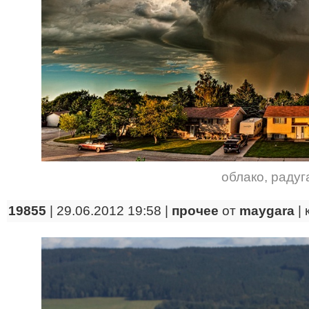
облако
,
радуг
19855
| 29.06.2012 19:58 |
прочее
от
maygara
|