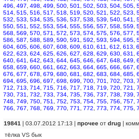
496
,
497
,
498
,
499
,
500
,
501
,
502
,
503
,
504
,
505
,
514
,
515
,
516
,
517
,
518
,
519
,
520
,
521
,
522
,
523
,
532
,
533
,
534
,
535
,
536
,
537
,
538
,
539
,
540
,
541
,
550
,
551
,
552
,
553
,
554
,
555
,
556
,
557
,
558
,
559
,
568
,
569
,
570
,
571
,
572
,
573
,
574
,
575
,
576
,
577
,
586
,
587
,
588
,
589
,
590
,
591
,
592
,
593
,
594
,
595
,
604
,
605
,
606
,
607
,
608
,
609
,
610
,
611
,
612
,
613
,
622
,
623
,
624
,
625
,
626
,
627
,
628
,
629
,
630
,
631
,
640
,
641
,
642
,
643
,
644
,
645
,
646
,
647
,
648
,
649
,
658
,
659
,
660
,
661
,
662
,
663
,
664
,
665
,
666
,
667
,
676
,
677
,
678
,
679
,
680
,
681
,
682
,
683
,
684
,
685
,
694
,
695
,
696
,
697
,
698
,
699
,
700
,
701
,
702
,
703
,
712
,
713
,
714
,
715
,
716
,
717
,
718
,
719
,
720
,
721
,
730
,
731
,
732
,
733
,
734
,
735
,
736
,
737
,
738
,
739
,
748
,
749
,
750
,
751
,
752
,
753
,
754
,
755
,
756
,
757
,
766
,
767
,
768
,
769
,
770
,
771
,
772
,
773
,
774
,
775
,
19841
| 03.07.2012 17:13 |
прочее
от
drug
|
ком
тёлка VS бык