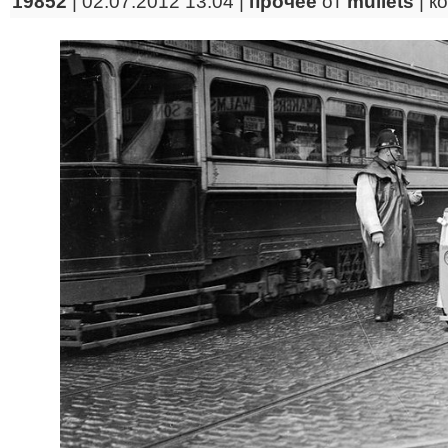
19852
| 02.07.2012 13:04 |
прочее
от
mullets
|
к