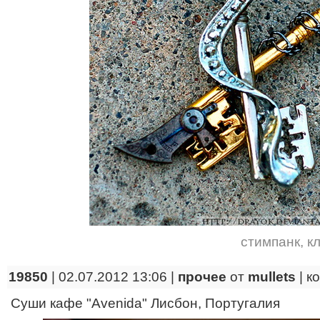
стимпанк
,
к
19850
| 02.07.2012 13:06 |
прочее
от
mullets
|
к
Суши кафе "Avenida" Лисбон, Португалия