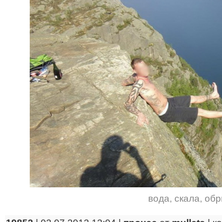
вода
,
скала
,
обр