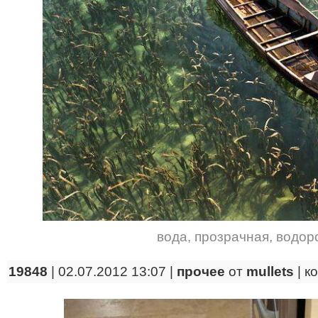
вода
,
прозрачная
,
водор
19848
| 02.07.2012 13:07 |
прочее
от
mullets
|
к