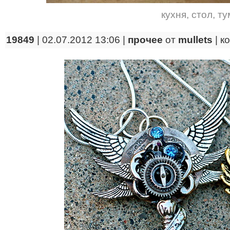
кухня
,
стол
,
ту
19849
| 02.07.2012 13:06 |
прочее
от
mullets
|
к