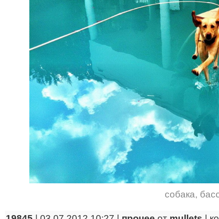
собака
,
бас
19845
| 03.07.2012 10:27 |
прочее
от
mullets
|
к