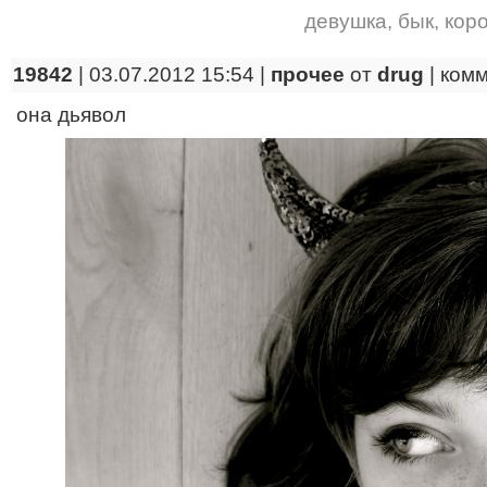
девушка
,
бык
,
кор
19842
| 03.07.2012 15:54 |
прочее
от
drug
|
ком
она дьявол