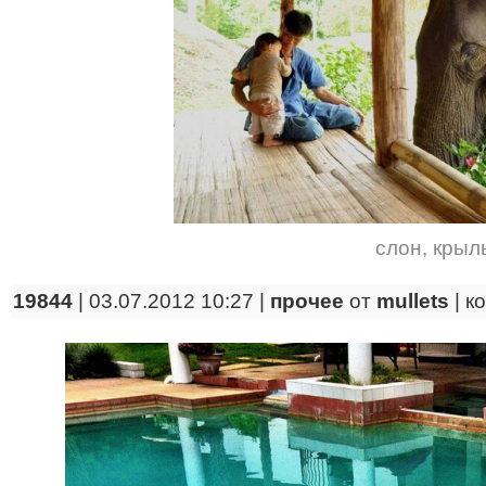
слон
,
крыл
19844
| 03.07.2012 10:27 |
прочее
от
mullets
|
к