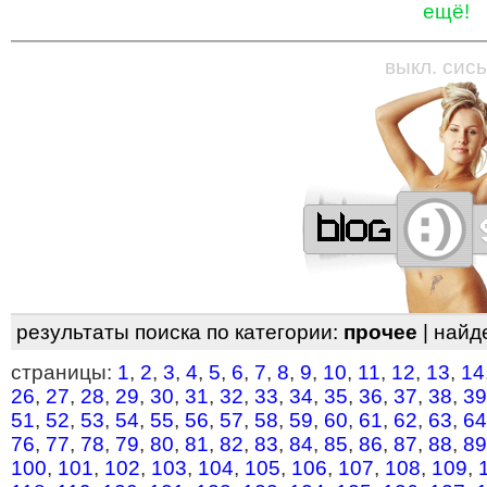
ещё!
—
—
—
—
—
—
—
—
—
—
—
—
—
—
—
—
—
выкл. сись
результаты поиска по категории:
прочее
| найд
страницы:
1
,
2
,
3
,
4
,
5
,
6
,
7
,
8
,
9
,
10
,
11
,
12
,
13
,
14
26
,
27
,
28
,
29
,
30
,
31
,
32
,
33
,
34
,
35
,
36
,
37
,
38
,
39
51
,
52
,
53
,
54
,
55
,
56
,
57
,
58
,
59
,
60
,
61
,
62
,
63
,
64
76
,
77
,
78
,
79
,
80
,
81
,
82
,
83
,
84
,
85
,
86
,
87
,
88
,
89
100
,
101
,
102
,
103
,
104
,
105
,
106
,
107
,
108
,
109
,