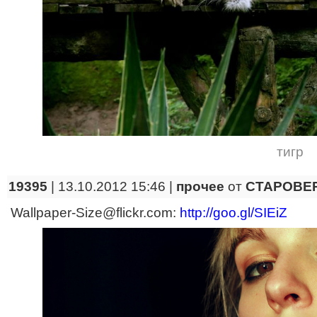
тигр
19395
| 13.10.2012 15:46 |
прочее
от
CTAPOBE
Wallpaper-Size@flickr.com:
http://goo.gl/SIEiZ