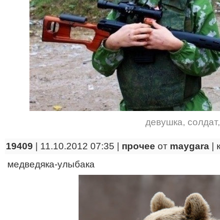
девушка
,
солдат
19409
| 11.10.2012 07:35 |
прочее
от
maygara
|
медведяка-улыбака