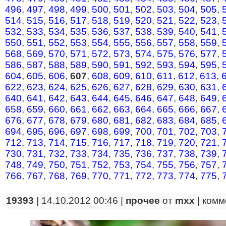
496
,
497
,
498
,
499
,
500
,
501
,
502
,
503
,
504
,
505
,
514
,
515
,
516
,
517
,
518
,
519
,
520
,
521
,
522
,
523
,
532
,
533
,
534
,
535
,
536
,
537
,
538
,
539
,
540
,
541
,
550
,
551
,
552
,
553
,
554
,
555
,
556
,
557
,
558
,
559
,
568
,
569
,
570
,
571
,
572
,
573
,
574
,
575
,
576
,
577
,
586
,
587
,
588
,
589
,
590
,
591
,
592
,
593
,
594
,
595
,
604
,
605
,
606
,
607
,
608
,
609
,
610
,
611
,
612
,
613
,
622
,
623
,
624
,
625
,
626
,
627
,
628
,
629
,
630
,
631
,
640
,
641
,
642
,
643
,
644
,
645
,
646
,
647
,
648
,
649
,
658
,
659
,
660
,
661
,
662
,
663
,
664
,
665
,
666
,
667
,
676
,
677
,
678
,
679
,
680
,
681
,
682
,
683
,
684
,
685
,
694
,
695
,
696
,
697
,
698
,
699
,
700
,
701
,
702
,
703
,
712
,
713
,
714
,
715
,
716
,
717
,
718
,
719
,
720
,
721
,
730
,
731
,
732
,
733
,
734
,
735
,
736
,
737
,
738
,
739
,
748
,
749
,
750
,
751
,
752
,
753
,
754
,
755
,
756
,
757
,
766
,
767
,
768
,
769
,
770
,
771
,
772
,
773
,
774
,
775
,
19393
| 14.10.2012 00:46 |
прочее
от
mxx
|
комм