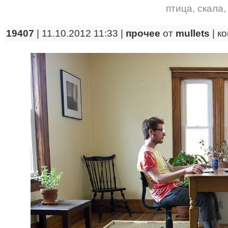
птица
,
скала
19407
| 11.10.2012 11:33 |
прочее
от
mullets
|
к