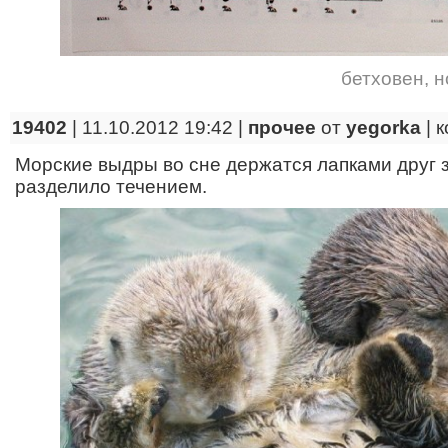
бетховен
,
н
19402
| 11.10.2012 19:42 |
прочее
от
yegorka
|
к
Морские выдры во сне держатся лапками друг з
разделило течением.