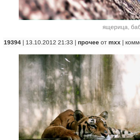
ящерица
,
ба
19394
| 13.10.2012 21:33 |
прочее
от
mxx
|
комм