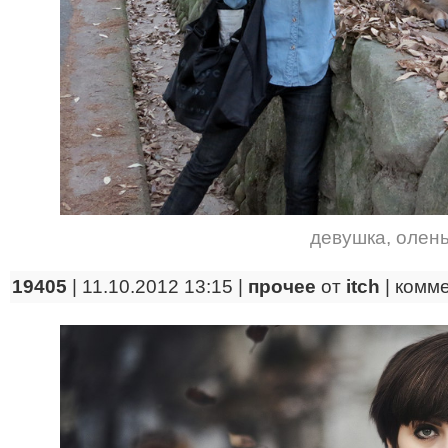
девушка
,
олен
19405
| 11.10.2012 13:15 |
прочее
от
itch
|
комм