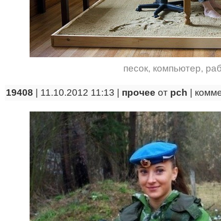
песок
,
компьютер
,
ра
19408
| 11.10.2012 11:13 |
прочее
от
pch
|
комм