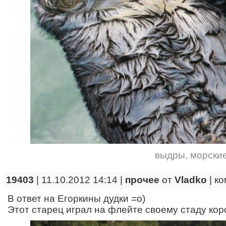
выдры
,
морски
19403
| 11.10.2012 14:14 |
прочее
от
Vladko
|
ко
В ответ на Егоркины дудки =о)
Этот старец играл на флейте своему стаду кор