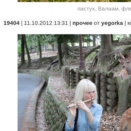
пастух
,
Валаам
,
фл
19404
| 11.10.2012 13:31 |
прочее
от
yegorka
|
к