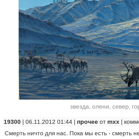
звезда
,
олени
,
север
,
го
19300
| 06.11.2012 01:44 |
прочее
от
mxx
|
комм
Смерть ничто для нас. Пока мы есть - смерть не