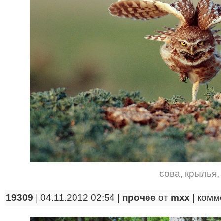
сова
,
крылья
19309
| 04.11.2012 02:54 |
прочее
от
mxx
|
комм