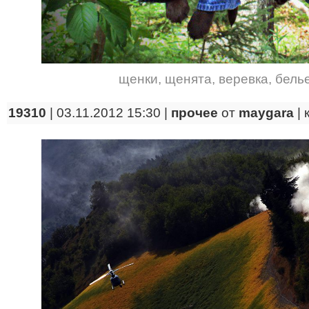
щенки
,
щенята
,
веревка
,
бель
19310
| 03.11.2012 15:30 |
прочее
от
maygara
|