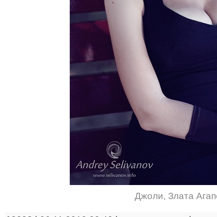
Джоли
,
Злата Агап