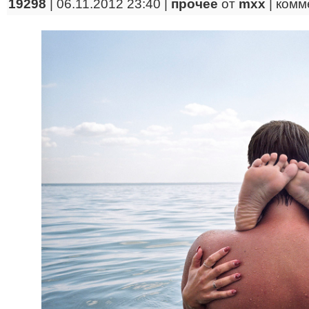
19298
| 06.11.2012 23:40 |
прочее
от
mxx
|
комм