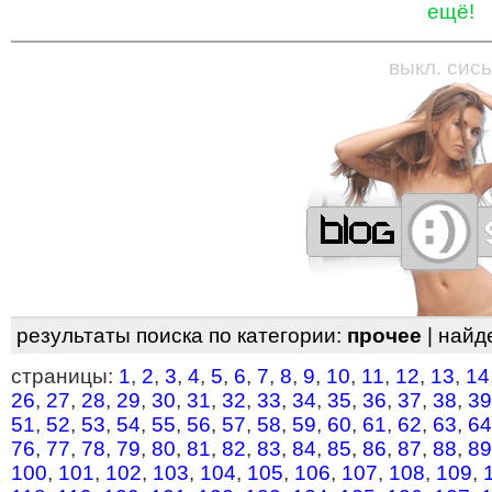
ещё!
—
—
—
—
—
—
—
—
—
—
—
—
—
—
—
—
—
выкл. сись
результаты поиска по категории:
прочее
| найд
страницы:
1
,
2
,
3
,
4
,
5
,
6
,
7
,
8
,
9
,
10
,
11
,
12
,
13
,
14
26
,
27
,
28
,
29
,
30
,
31
,
32
,
33
,
34
,
35
,
36
,
37
,
38
,
39
51
,
52
,
53
,
54
,
55
,
56
,
57
,
58
,
59
,
60
,
61
,
62
,
63
,
64
76
,
77
,
78
,
79
,
80
,
81
,
82
,
83
,
84
,
85
,
86
,
87
,
88
,
89
100
,
101
,
102
,
103
,
104
,
105
,
106
,
107
,
108
,
109
,