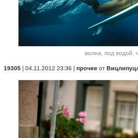
волна
,
под водой
,
19305
| 04.11.2012 23:36 |
прочее
от
Вицлипуц