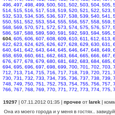
496
,
497
,
498
,
499
,
500
,
501
,
502
,
503
,
504
,
505
,
514
,
515
,
516
,
517
,
518
,
519
,
520
,
521
,
522
,
523
,
532
,
533
,
534
,
535
,
536
,
537
,
538
,
539
,
540
,
541
,
550
,
551
,
552
,
553
,
554
,
555
,
556
,
557
,
558
,
559
,
568
,
569
,
570
,
571
,
572
,
573
,
574
,
575
,
576
,
577
,
586
,
587
,
588
,
589
,
590
,
591
,
592
,
593
,
594
,
595
,
604
,
605
,
606
,
607
,
608
,
609
,
610
,
611
,
612
,
613
,
622
,
623
,
624
,
625
,
626
,
627
,
628
,
629
,
630
,
631
,
640
,
641
,
642
,
643
,
644
,
645
,
646
,
647
,
648
,
649
,
658
,
659
,
660
,
661
,
662
,
663
,
664
,
665
,
666
,
667
,
676
,
677
,
678
,
679
,
680
,
681
,
682
,
683
,
684
,
685
,
694
,
695
,
696
,
697
,
698
,
699
,
700
,
701
,
702
,
703
,
712
,
713
,
714
,
715
,
716
,
717
,
718
,
719
,
720
,
721
,
730
,
731
,
732
,
733
,
734
,
735
,
736
,
737
,
738
,
739
,
748
,
749
,
750
,
751
,
752
,
753
,
754
,
755
,
756
,
757
,
766
,
767
,
768
,
769
,
770
,
771
,
772
,
773
,
774
,
775
,
19297
| 07.11.2012 01:35 |
прочее
от
larek
|
ком
Она из моего города и у меня в гостях.. завидуй