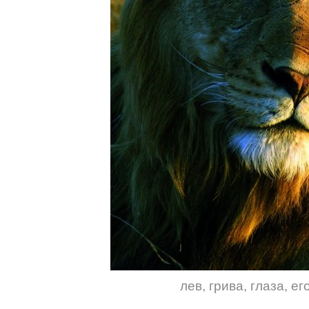
лев
,
грива
,
глаза
,
ег