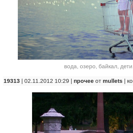
вода
,
озеро
,
байкал
,
дети
19313
| 02.11.2012 10:29 |
прочее
от
mullets
|
к