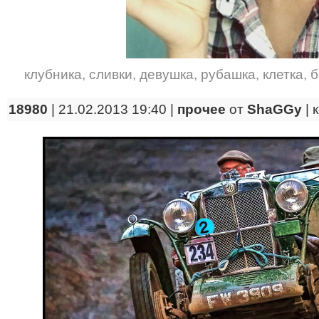
клубника
,
сливки
,
девушка
,
рубашка
,
клетка
,
б
18980
| 21.02.2013 19:40 |
прочее
от
ShaGGy
|