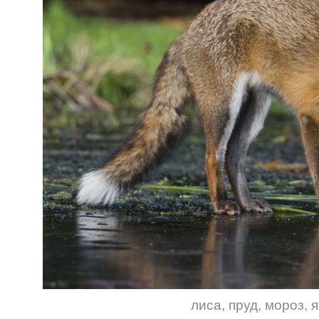
лиса
,
пруд
,
мороз
,
я