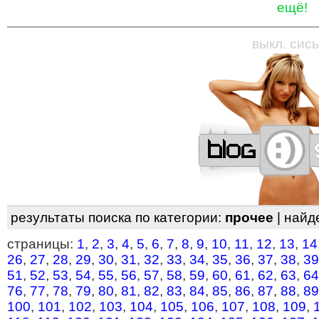
ещё!
—
—
—
—
—
—
—
—
—
—
—
—
—
—
—
—
—
выкл. сись
результаты поиска по категории:
прочее
| найд
страницы:
1
,
2
,
3
,
4
,
5
,
6
,
7
,
8
,
9
,
10
,
11
,
12
,
13
,
14
26
,
27
,
28
,
29
,
30
,
31
,
32
,
33
,
34
,
35
,
36
,
37
,
38
,
39
51
,
52
,
53
,
54
,
55
,
56
,
57
,
58
,
59
,
60
,
61
,
62
,
63
,
64
76
,
77
,
78
,
79
,
80
,
81
,
82
,
83
,
84
,
85
,
86
,
87
,
88
,
89
100
,
101
,
102
,
103
,
104
,
105
,
106
,
107
,
108
,
109
,