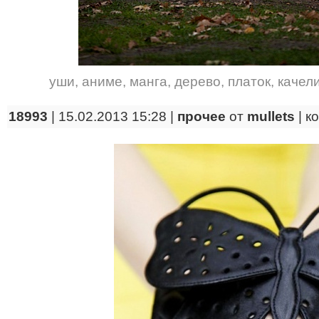
уши
,
аниме
,
манга
,
дерево
,
платок
,
качел
18993
| 15.02.2013 15:28 |
прочее
от
mullets
|
к