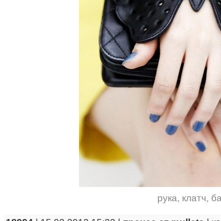
рука
,
клатч
,
б