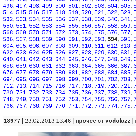
496
,
497
,
498
,
499
,
500
,
501
,
502
,
503
,
504
,
505
,
514
,
515
,
516
,
517
,
518
,
519
,
520
,
521
,
522
,
523
,
532
,
533
,
534
,
535
,
536
,
537
,
538
,
539
,
540
,
541
,
550
,
551
,
552
,
553
,
554
,
555
,
556
,
557
,
558
,
559
,
568
,
569
,
570
,
571
,
572
,
573
,
574
,
575
,
576
,
577
,
586
,
587
,
588
,
589
,
590
,
591
,
592
,
593
,
594
,
595
,
604
,
605
,
606
,
607
,
608
,
609
,
610
,
611
,
612
,
613
,
622
,
623
,
624
,
625
,
626
,
627
,
628
,
629
,
630
,
631
,
640
,
641
,
642
,
643
,
644
,
645
,
646
,
647
,
648
,
649
,
658
,
659
,
660
,
661
,
662
,
663
,
664
,
665
,
666
,
667
,
676
,
677
,
678
,
679
,
680
,
681
,
682
,
683
,
684
,
685
,
694
,
695
,
696
,
697
,
698
,
699
,
700
,
701
,
702
,
703
,
712
,
713
,
714
,
715
,
716
,
717
,
718
,
719
,
720
,
721
,
730
,
731
,
732
,
733
,
734
,
735
,
736
,
737
,
738
,
739
,
748
,
749
,
750
,
751
,
752
,
753
,
754
,
755
,
756
,
757
,
766
,
767
,
768
,
769
,
770
,
771
,
772
,
773
,
774
,
775
,
18977
| 23.02.2013 13:46 |
прочее
от
vodolazz
|