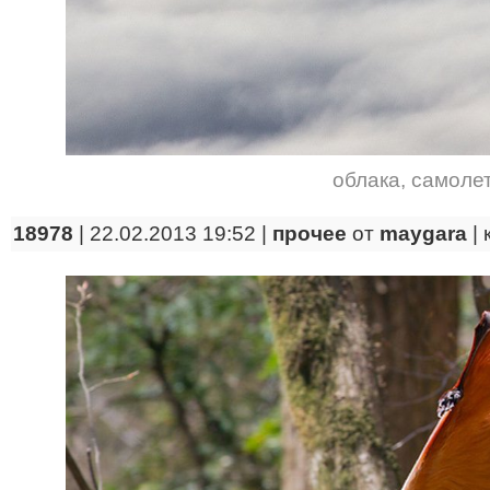
облака
,
самоле
18978
| 22.02.2013 19:52 |
прочее
от
maygara
|