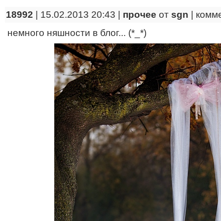
18992
| 15.02.2013 20:43 |
прочее
от
sgn
|
комм
немного няшности в блог... (*_*)