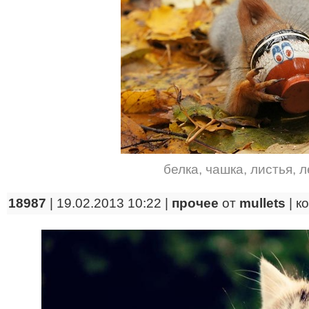
белка
,
чашка
,
листья
,
л
18987
| 19.02.2013 10:22 |
прочее
от
mullets
|
к