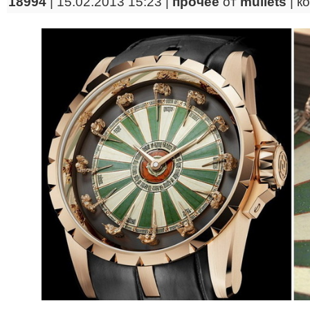
18994
| 15.02.2013 15:23 |
прочее
от
mullets
|
к