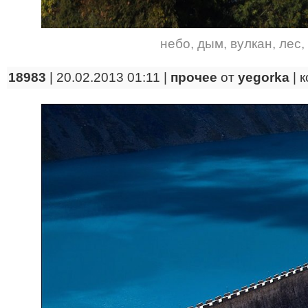
небо
,
дым
,
вулкан
,
лес
,
18983
| 20.02.2013 01:11 |
прочее
от
yegorka
|
к