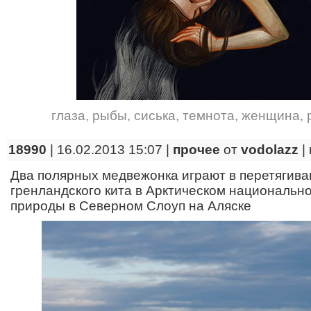
глаза
,
рыбы
,
сиська
,
темнота
,
женщина
,
18990
| 16.02.2013 15:07 |
прочее
от
vodolazz
|
Два полярных медвежонка играют в перетягива
гренландского кита в Арктическом национальн
природы в Северном Слоуп на Аляске