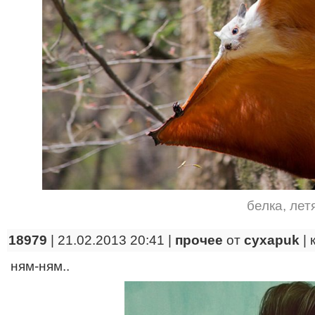
белка
,
лет
18979
| 21.02.2013 20:41 |
прочее
от
cyxapuk
|
ням-ням..