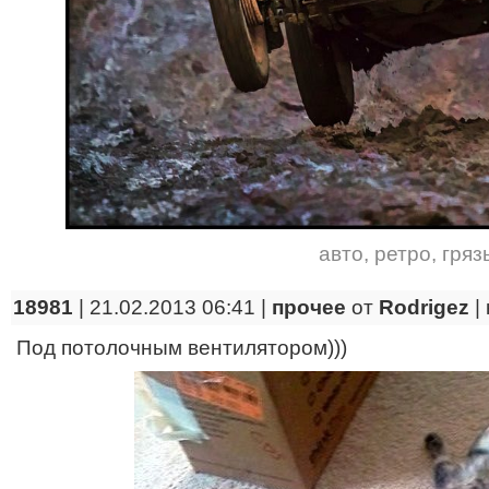
авто
,
ретро
,
гряз
18981
| 21.02.2013 06:41 |
прочее
от
Rodrigez
|
Под потолочным вентилятором)))