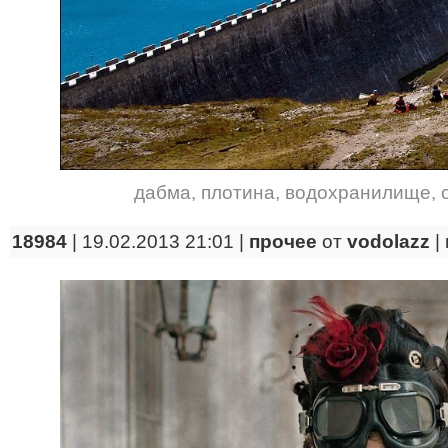
дабма
,
плотина
,
водохранилище
,
18984
| 19.02.2013 21:01 |
прочее
от
vodolazz
|