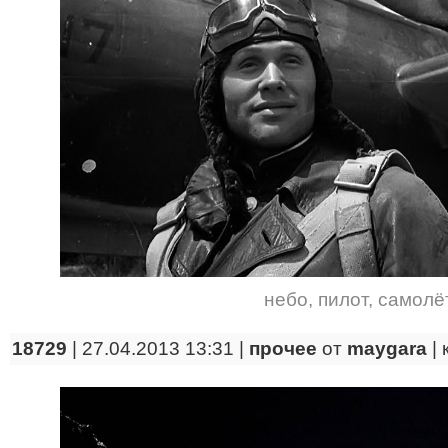
небо
,
пилот
,
самолё
18729
| 27.04.2013 13:31 |
прочее
от
maygara
|