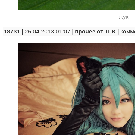
жук
18731
| 26.04.2013 01:07 |
прочее
от
TLK
|
комм