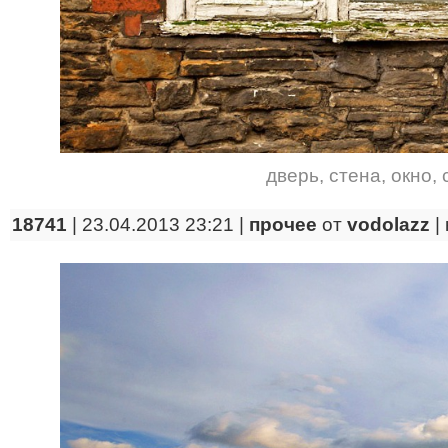
дверь
,
стена
,
окно
,
18741
| 23.04.2013 23:21 |
прочее
от
vodolazz
|