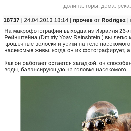
долина
,
горы
,
дома
,
река
18737
| 24.04.2013 18:14 |
прочее
от
Rodrigez
|
На макрофотографии выходца из Израиля 26-л
Рейнштейна (Dmitriy Yoav Reinshtein ) вы легк
крошечные волоски и усики на теле насекомого.
насекомые живы, когда он их фотографирует, а 
Как он работает остается загадкой, он способе
воды, балансирующую на головке насекомого.