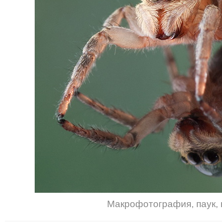
Макрофотография
,
паук
,