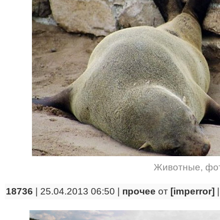
Животные
,
фо
18736
| 25.04.2013 06:50 |
прочее
от
[imperror]