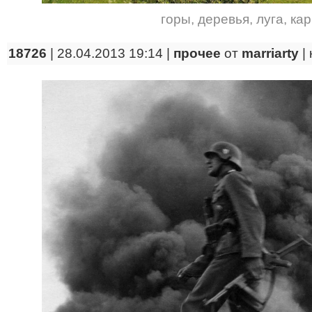
горы
,
деревья
,
луга
,
ка
18726
| 28.04.2013 19:14 |
прочее
от
marriarty
|