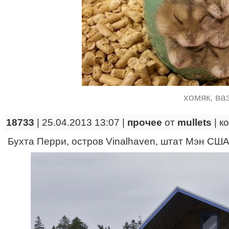
хомяк
,
ва
18733
| 25.04.2013 13:07 |
прочее
от
mullets
|
к
Бухта Перри, остров Vinalhaven, штат Мэн СШ