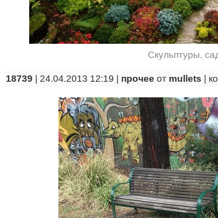
Скульптуры
,
са
18739
| 24.04.2013 12:19 |
прочее
от
mullets
|
к