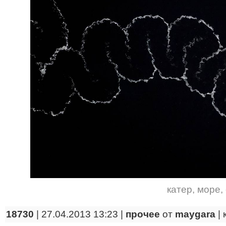
катер
,
море
,
18730
| 27.04.2013 13:23 |
прочее
от
maygara
|