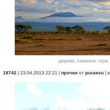
дерево
,
саванна
,
гора
18742
| 23.04.2013 22:21 |
прочее
от
puraevu
|