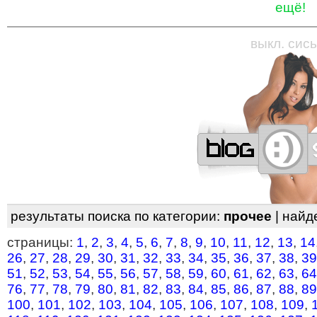
ещё!
—
—
—
—
—
—
—
—
—
—
—
—
—
—
—
—
—
выкл. сись
результаты поиска по категории:
прочее
| найд
страницы:
1
,
2
,
3
,
4
,
5
,
6
,
7
,
8
,
9
,
10
,
11
,
12
,
13
,
14
26
,
27
,
28
,
29
,
30
,
31
,
32
,
33
,
34
,
35
,
36
,
37
,
38
,
39
51
,
52
,
53
,
54
,
55
,
56
,
57
,
58
,
59
,
60
,
61
,
62
,
63
,
64
76
,
77
,
78
,
79
,
80
,
81
,
82
,
83
,
84
,
85
,
86
,
87
,
88
,
89
100
,
101
,
102
,
103
,
104
,
105
,
106
,
107
,
108
,
109
,