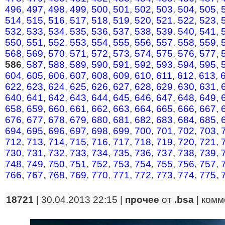
496
,
497
,
498
,
499
,
500
,
501
,
502
,
503
,
504
,
505
,
514
,
515
,
516
,
517
,
518
,
519
,
520
,
521
,
522
,
523
,
532
,
533
,
534
,
535
,
536
,
537
,
538
,
539
,
540
,
541
,
550
,
551
,
552
,
553
,
554
,
555
,
556
,
557
,
558
,
559
,
568
,
569
,
570
,
571
,
572
,
573
,
574
,
575
,
576
,
577
,
586
,
587
,
588
,
589
,
590
,
591
,
592
,
593
,
594
,
595
,
604
,
605
,
606
,
607
,
608
,
609
,
610
,
611
,
612
,
613
,
622
,
623
,
624
,
625
,
626
,
627
,
628
,
629
,
630
,
631
,
640
,
641
,
642
,
643
,
644
,
645
,
646
,
647
,
648
,
649
,
658
,
659
,
660
,
661
,
662
,
663
,
664
,
665
,
666
,
667
,
676
,
677
,
678
,
679
,
680
,
681
,
682
,
683
,
684
,
685
,
694
,
695
,
696
,
697
,
698
,
699
,
700
,
701
,
702
,
703
,
712
,
713
,
714
,
715
,
716
,
717
,
718
,
719
,
720
,
721
,
730
,
731
,
732
,
733
,
734
,
735
,
736
,
737
,
738
,
739
,
748
,
749
,
750
,
751
,
752
,
753
,
754
,
755
,
756
,
757
,
766
,
767
,
768
,
769
,
770
,
771
,
772
,
773
,
774
,
775
,
18721
| 30.04.2013 22:15 |
прочее
от
.bsa
|
комм