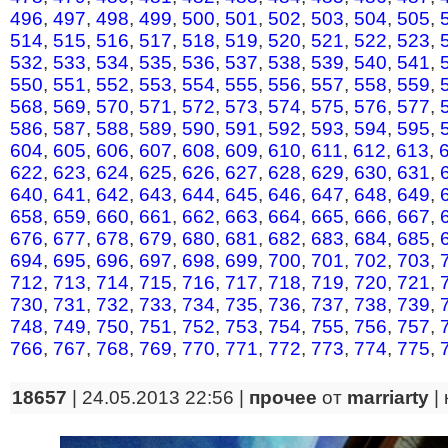
496
,
497
,
498
,
499
,
500
,
501
,
502
,
503
,
504
,
505
,
514
,
515
,
516
,
517
,
518
,
519
,
520
,
521
,
522
,
523
,
532
,
533
,
534
,
535
,
536
,
537
,
538
,
539
,
540
,
541
,
550
,
551
,
552
,
553
,
554
,
555
,
556
,
557
,
558
,
559
,
568
,
569
,
570
,
571
,
572
,
573
,
574
,
575
,
576
,
577
,
586
,
587
,
588
,
589
,
590
,
591
,
592
,
593
,
594
,
595
,
604
,
605
,
606
,
607
,
608
,
609
,
610
,
611
,
612
,
613
,
622
,
623
,
624
,
625
,
626
,
627
,
628
,
629
,
630
,
631
,
640
,
641
,
642
,
643
,
644
,
645
,
646
,
647
,
648
,
649
,
658
,
659
,
660
,
661
,
662
,
663
,
664
,
665
,
666
,
667
,
676
,
677
,
678
,
679
,
680
,
681
,
682
,
683
,
684
,
685
,
694
,
695
,
696
,
697
,
698
,
699
,
700
,
701
,
702
,
703
,
712
,
713
,
714
,
715
,
716
,
717
,
718
,
719
,
720
,
721
,
730
,
731
,
732
,
733
,
734
,
735
,
736
,
737
,
738
,
739
,
748
,
749
,
750
,
751
,
752
,
753
,
754
,
755
,
756
,
757
,
766
,
767
,
768
,
769
,
770
,
771
,
772
,
773
,
774
,
775
,
18657
| 24.05.2013 22:56 |
прочее
от
marriarty
|