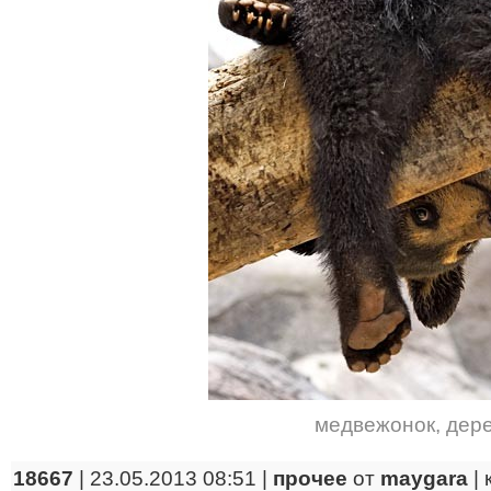
медвежонок
,
дер
18667
| 23.05.2013 08:51 |
прочее
от
maygara
|