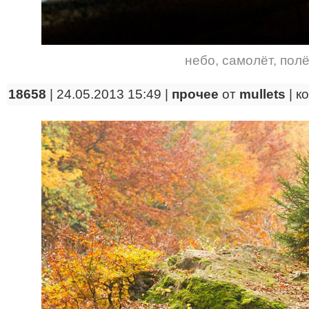
небо
,
самолёт
,
полё
18658
| 24.05.2013 15:49 |
прочее
от
mullets
|
к