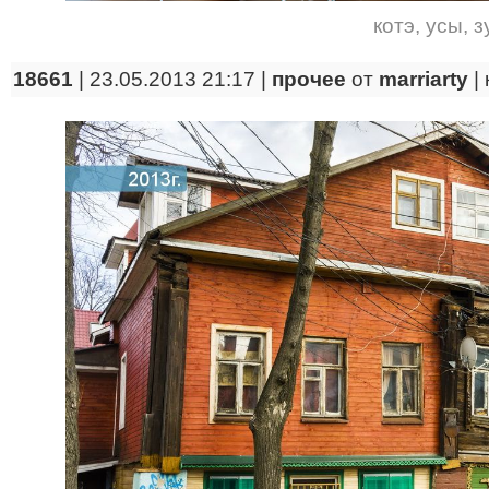
котэ
,
усы
,
з
18661
| 23.05.2013 21:17 |
прочее
от
marriarty
|