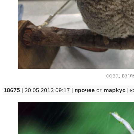
сова
,
взгл
18675
| 20.05.2013 09:17 |
прочее
от
mapkyc
|
к