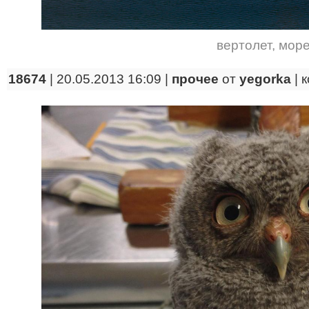
вертолет
,
мор
18674
| 20.05.2013 16:09 |
прочее
от
yegorka
|
к