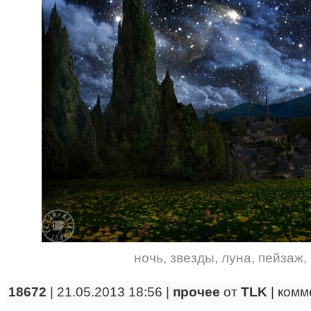
ночь
,
звезды
,
луна
,
пейзаж
,
18672
| 21.05.2013 18:56 |
прочее
от
TLK
|
комм