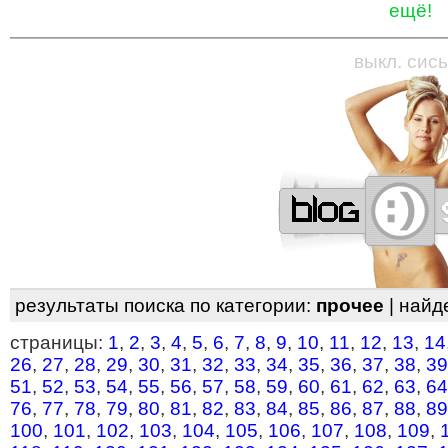
ещё!
—
—
—
—
—
—
—
—
—
—
—
—
—
—
—
—
—
выкл. сись
результаты поиска по категории:
прочее
| найд
страницы:
1
,
2
,
3
,
4
,
5
,
6
,
7
,
8
,
9
,
10
,
11
,
12
,
13
,
14
26
,
27
,
28
,
29
,
30
,
31
,
32
,
33
,
34
,
35
,
36
,
37
,
38
,
39
51
,
52
,
53
,
54
,
55
,
56
,
57
,
58
,
59
,
60
,
61
,
62
,
63
,
64
76
,
77
,
78
,
79
,
80
,
81
,
82
,
83
,
84
,
85
,
86
,
87
,
88
,
89
100
,
101
,
102
,
103
,
104
,
105
,
106
,
107
,
108
,
109
,