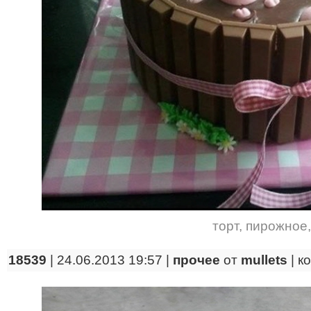
торт
,
пирожное
18539
| 24.06.2013 19:57 |
прочее
от
mullets
|
к