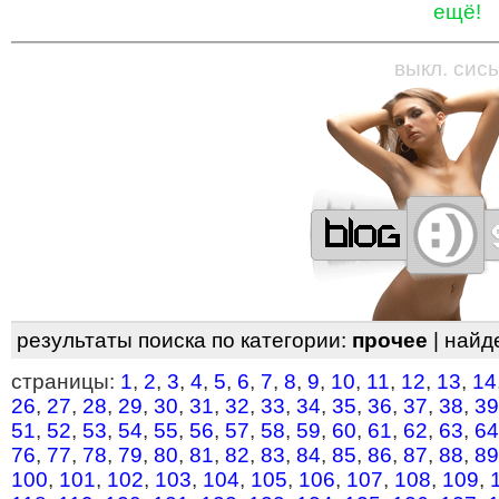
ещё!
—
—
—
—
—
—
—
—
—
—
—
—
—
—
—
—
—
выкл. сись
результаты поиска по категории:
прочее
| найд
страницы:
1
,
2
,
3
,
4
,
5
,
6
,
7
,
8
,
9
,
10
,
11
,
12
,
13
,
14
26
,
27
,
28
,
29
,
30
,
31
,
32
,
33
,
34
,
35
,
36
,
37
,
38
,
39
51
,
52
,
53
,
54
,
55
,
56
,
57
,
58
,
59
,
60
,
61
,
62
,
63
,
64
76
,
77
,
78
,
79
,
80
,
81
,
82
,
83
,
84
,
85
,
86
,
87
,
88
,
89
100
,
101
,
102
,
103
,
104
,
105
,
106
,
107
,
108
,
109
,