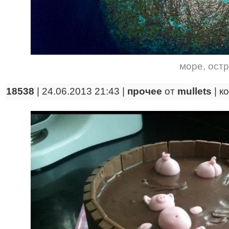
море
,
ост
18538
| 24.06.2013 21:43 |
прочее
от
mullets
|
к