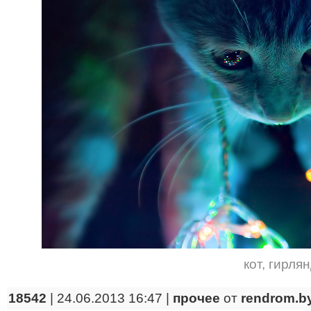
кот
,
гирля
18542
| 24.06.2013 16:47 |
прочее
от
rendrom.b