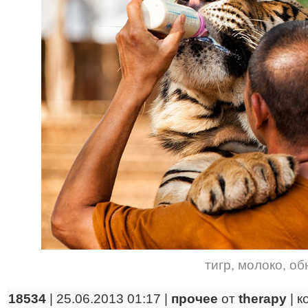
тигр
,
молоко
,
об
18534
| 25.06.2013 01:17 |
прочее
от
therapy
|
к