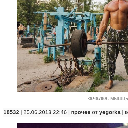
качалка
,
мышц
18532
| 25.06.2013 22:46 |
прочее
от
yegorka
|
к