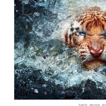
тигр
,
вода
,
в