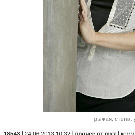
рыжая
,
стена
,
18543
| 24.06.2013 10:32 |
прочее
от
mxx
|
комм