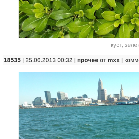
куст
,
зеле
18535
| 25.06.2013 00:32 |
прочее
от
mxx
|
комм