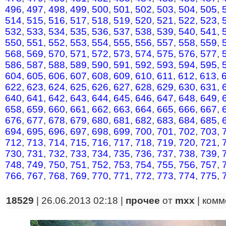
496
,
497
,
498
,
499
,
500
,
501
,
502
,
503
,
504
,
505
,
514
,
515
,
516
,
517
,
518
,
519
,
520
,
521
,
522
,
523
,
532
,
533
,
534
,
535
,
536
,
537
,
538
,
539
,
540
,
541
,
550
,
551
,
552
,
553
,
554
,
555
,
556
,
557
,
558
,
559
,
568
,
569
,
570
,
571
,
572
,
573
,
574
,
575
,
576
,
577
,
586
,
587
,
588
,
589
,
590
,
591
,
592
,
593
,
594
,
595
,
604
,
605
,
606
,
607
,
608
,
609
,
610
,
611
,
612
,
613
,
622
,
623
,
624
,
625
,
626
,
627
,
628
,
629
,
630
,
631
,
640
,
641
,
642
,
643
,
644
,
645
,
646
,
647
,
648
,
649
,
658
,
659
,
660
,
661
,
662
,
663
,
664
,
665
,
666
,
667
,
676
,
677
,
678
,
679
,
680
,
681
,
682
,
683
,
684
,
685
,
694
,
695
,
696
,
697
,
698
,
699
,
700
,
701
,
702
,
703
,
712
,
713
,
714
,
715
,
716
,
717
,
718
,
719
,
720
,
721
,
730
,
731
,
732
,
733
,
734
,
735
,
736
,
737
,
738
,
739
,
748
,
749
,
750
,
751
,
752
,
753
,
754
,
755
,
756
,
757
,
766
,
767
,
768
,
769
,
770
,
771
,
772
,
773
,
774
,
775
,
18529
| 26.06.2013 02:18 |
прочее
от
mxx
|
комм