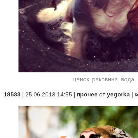
щенок
,
раковина
,
вода
,
18533
| 25.06.2013 14:55 |
прочее
от
yegorka
|
к