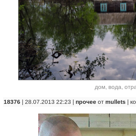
дом
,
вода
,
отр
18376
| 28.07.2013 22:23 |
прочее
от
mullets
|
к