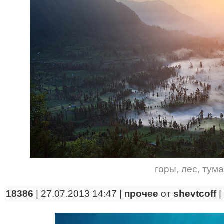
горы
,
лес
,
тум
18386
| 27.07.2013 14:47 |
прочее
от
shevtcoff
|