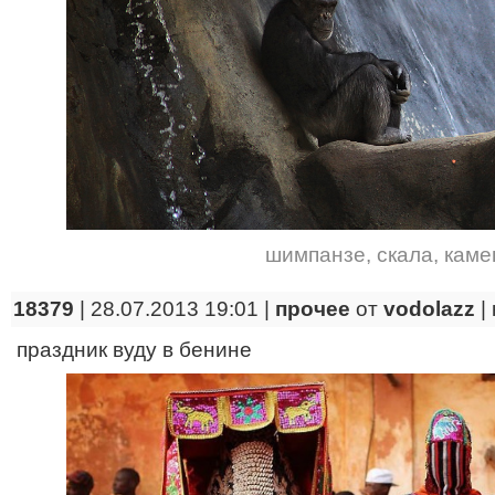
шимпанзе
,
скала
,
каме
18379
| 28.07.2013 19:01 |
прочее
от
vodolazz
|
праздник вуду в бенине