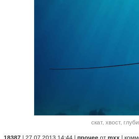
скат
,
хвост
,
глуб
18387
| 27.07.2013 14:44 |
прочее
от
mxx
|
комм