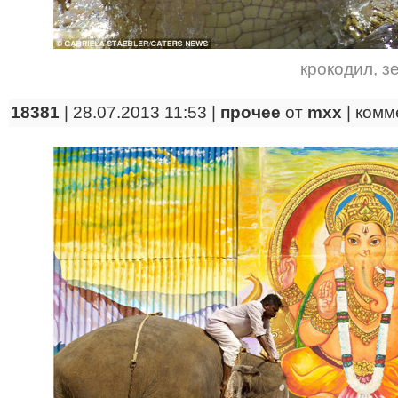
крокодил
,
з
18381
| 28.07.2013 11:53 |
прочее
от
mxx
|
комм