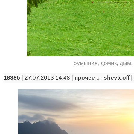
румыния
,
домик
,
дым
,
18385
| 27.07.2013 14:48 |
прочее
от
shevtcoff
|