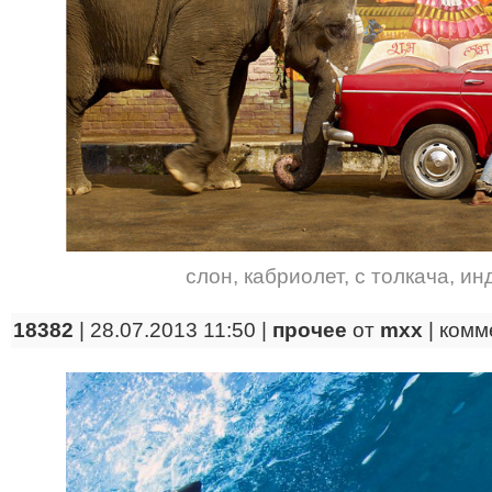
слон
,
кабриолет
,
с толкача
,
ин
18382
| 28.07.2013 11:50 |
прочее
от
mxx
|
комм