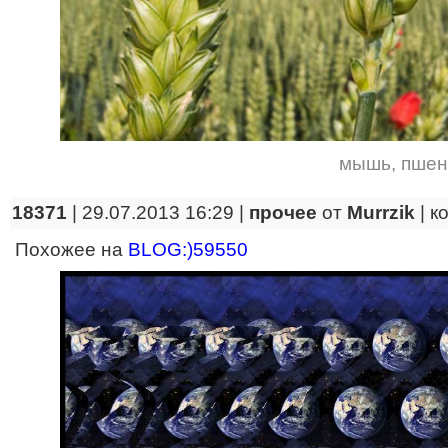
мышь
,
пшен
18371
| 29.07.2013 16:29 |
прочее
от
Murrzik
|
к
Похожее на
BLOG:)59550