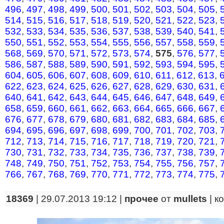
496
,
497
,
498
,
499
,
500
,
501
,
502
,
503
,
504
,
505
,
514
,
515
,
516
,
517
,
518
,
519
,
520
,
521
,
522
,
523
,
532
,
533
,
534
,
535
,
536
,
537
,
538
,
539
,
540
,
541
,
550
,
551
,
552
,
553
,
554
,
555
,
556
,
557
,
558
,
559
,
568
,
569
,
570
,
571
,
572
,
573
,
574
,
575
,
576
,
577
,
586
,
587
,
588
,
589
,
590
,
591
,
592
,
593
,
594
,
595
,
604
,
605
,
606
,
607
,
608
,
609
,
610
,
611
,
612
,
613
,
622
,
623
,
624
,
625
,
626
,
627
,
628
,
629
,
630
,
631
,
640
,
641
,
642
,
643
,
644
,
645
,
646
,
647
,
648
,
649
,
658
,
659
,
660
,
661
,
662
,
663
,
664
,
665
,
666
,
667
,
676
,
677
,
678
,
679
,
680
,
681
,
682
,
683
,
684
,
685
,
694
,
695
,
696
,
697
,
698
,
699
,
700
,
701
,
702
,
703
,
712
,
713
,
714
,
715
,
716
,
717
,
718
,
719
,
720
,
721
,
730
,
731
,
732
,
733
,
734
,
735
,
736
,
737
,
738
,
739
,
748
,
749
,
750
,
751
,
752
,
753
,
754
,
755
,
756
,
757
,
766
,
767
,
768
,
769
,
770
,
771
,
772
,
773
,
774
,
775
,
18369
| 29.07.2013 19:12 |
прочее
от
mullets
|
к