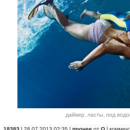
дайвер
,
ласты
,
под водо
18383
| 28.07.2013 02:35 |
прочее
от
Ω
|
коммен