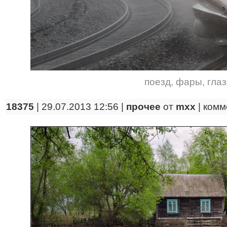
поезд
,
фары
,
гла
18375
| 29.07.2013 12:56 |
прочее
от
mxx
|
комм