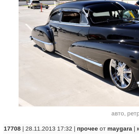
авто
,
рет
17708
| 28.11.2013 17:32 |
прочее
от
maygara
|