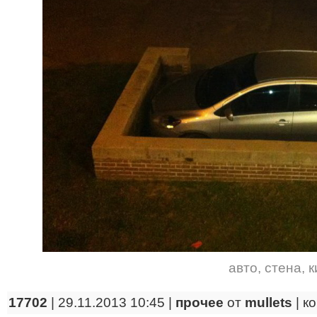
авто
,
стена
,
к
17702
| 29.11.2013 10:45 |
прочее
от
mullets
|
к