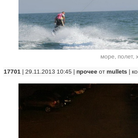
море
,
полет
,
17701
| 29.11.2013 10:45 |
прочее
от
mullets
|
к