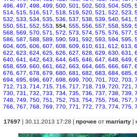
496
,
497
,
498
,
499
,
500
,
501
,
502
,
503
,
504
,
505
,
514
,
515
,
516
,
517
,
518
,
519
,
520
,
521
,
522
,
523
,
532
,
533
,
534
,
535
,
536
,
537
,
538
,
539
,
540
,
541
,
550
,
551
,
552
,
553
,
554
,
555
,
556
,
557
,
558
,
559
,
568
,
569
,
570
,
571
,
572
,
573
,
574
,
575
,
576
,
577
,
586
,
587
,
588
,
589
,
590
,
591
,
592
,
593
,
594
,
595
,
604
,
605
,
606
,
607
,
608
,
609
,
610
,
611
,
612
,
613
,
622
,
623
,
624
,
625
,
626
,
627
,
628
,
629
,
630
,
631
,
640
,
641
,
642
,
643
,
644
,
645
,
646
,
647
,
648
,
649
,
658
,
659
,
660
,
661
,
662
,
663
,
664
,
665
,
666
,
667
,
676
,
677
,
678
,
679
,
680
,
681
,
682
,
683
,
684
,
685
,
694
,
695
,
696
,
697
,
698
,
699
,
700
,
701
,
702
,
703
,
712
,
713
,
714
,
715
,
716
,
717
,
718
,
719
,
720
,
721
,
730
,
731
,
732
,
733
,
734
,
735
,
736
,
737
,
738
,
739
,
748
,
749
,
750
,
751
,
752
,
753
,
754
,
755
,
756
,
757
,
766
,
767
,
768
,
769
,
770
,
771
,
772
,
773
,
774
,
775
,
17697
| 30.11.2013 17:28 |
прочее
от
marriarty
|