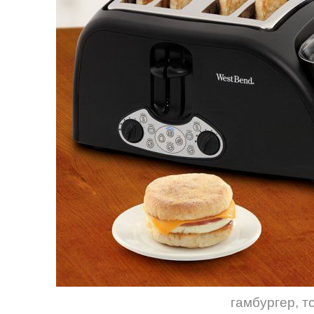
гамбургер
,
т