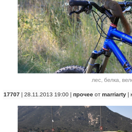
лес
,
белка
,
вел
17707
| 28.11.2013 19:00 |
прочее
от
marriarty
|