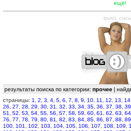
ещё!
—
—
—
—
—
—
—
—
—
—
—
—
—
—
—
—
—
выкл. сись
результаты поиска по категории:
прочее
| найд
страницы:
1
,
2
,
3
,
4
,
5
,
6
,
7
,
8
,
9
,
10
,
11
,
12
,
13
,
14
26
,
27
,
28
,
29
,
30
,
31
,
32
,
33
,
34
,
35
,
36
,
37
,
38
,
39
51
,
52
,
53
,
54
,
55
,
56
,
57
,
58
,
59
,
60
,
61
,
62
,
63
,
64
76
,
77
,
78
,
79
,
80
,
81
,
82
,
83
,
84
,
85
,
86
,
87
,
88
,
89
100
,
101
,
102
,
103
,
104
,
105
,
106
,
107
,
108
,
109
,