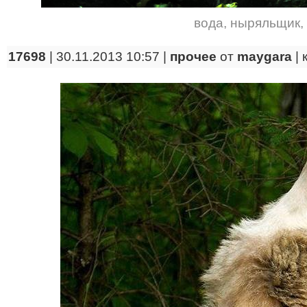
вода
,
ныряльщик
,
17698
| 30.11.2013 10:57 |
прочее
от
maygara
|