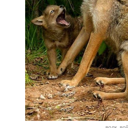
волк
,
во