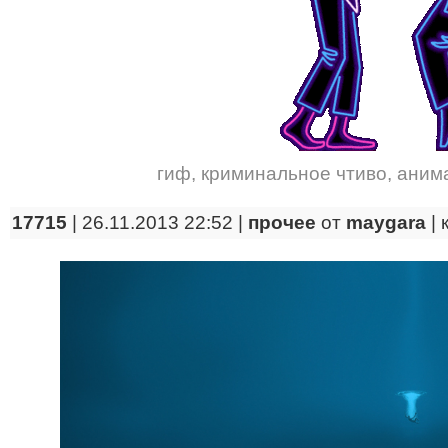
гиф
,
криминальное чтиво
,
аним
17715
| 26.11.2013 22:52 |
прочее
от
maygara
|