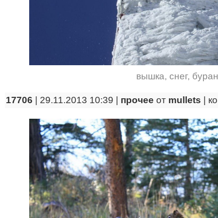
вышка
,
снег
,
бура
17706
| 29.11.2013 10:39 |
прочее
от
mullets
|
к