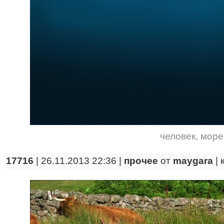
человек
,
море
17716
| 26.11.2013 22:36 |
прочее
от
maygara
|