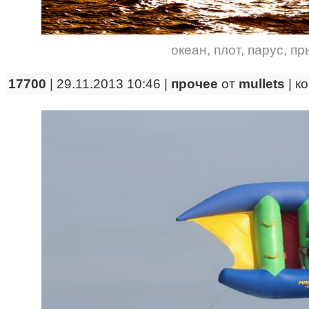
океан
,
плот
,
парус
,
пр
17700
| 29.11.2013 10:46 |
прочее
от
mullets
|
к