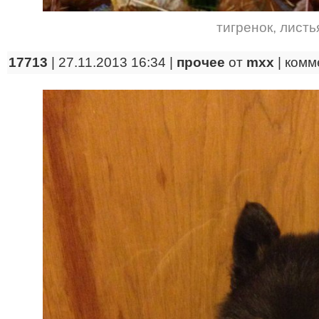
тигренок
,
листь
17713
| 27.11.2013 16:34 |
прочее
от
mxx
|
комм