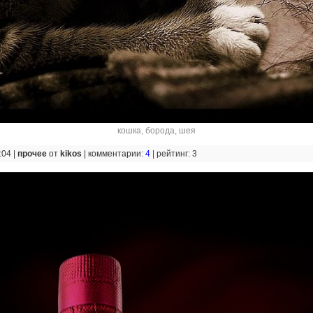
кошка
,
борода
,
шея
:04 |
прочее
от
kikos
|
комментарии:
4
|
рейтинг: 3