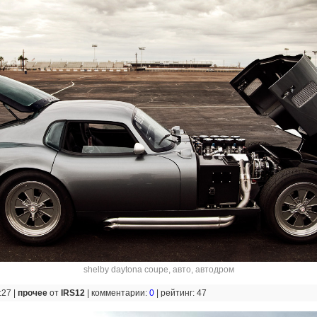
shelby daytona coupe
,
авто
,
автодром
:27 |
прочее
от
IRS12
|
комментарии:
0
|
рейтинг: 47