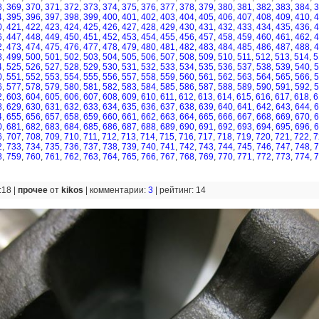
8
,
369
,
370
,
371
,
372
,
373
,
374
,
375
,
376
,
377
,
378
,
379
,
380
,
381
,
382
,
383
,
384
,
3
4
,
395
,
396
,
397
,
398
,
399
,
400
,
401
,
402
,
403
,
404
,
405
,
406
,
407
,
408
,
409
,
410
,
4
0
,
421
,
422
,
423
,
424
,
425
,
426
,
427
,
428
,
429
,
430
,
431
,
432
,
433
,
434
,
435
,
436
,
4
6
,
447
,
448
,
449
,
450
,
451
,
452
,
453
,
454
,
455
,
456
,
457
,
458
,
459
,
460
,
461
,
462
,
4
2
,
473
,
474
,
475
,
476
,
477
,
478
,
479
,
480
,
481
,
482
,
483
,
484
,
485
,
486
,
487
,
488
,
4
8
,
499
,
500
,
501
,
502
,
503
,
504
,
505
,
506
,
507
,
508
,
509
,
510
,
511
,
512
,
513
,
514
,
5
4
,
525
,
526
,
527
,
528
,
529
,
530
,
531
,
532
,
533
,
534
,
535
,
536
,
537
,
538
,
539
,
540
,
5
0
,
551
,
552
,
553
,
554
,
555
,
556
,
557
,
558
,
559
,
560
,
561
,
562
,
563
,
564
,
565
,
566
,
5
6
,
577
,
578
,
579
,
580
,
581
,
582
,
583
,
584
,
585
,
586
,
587
,
588
,
589
,
590
,
591
,
592
,
5
2
,
603
,
604
,
605
,
606
,
607
,
608
,
609
,
610
,
611
,
612
,
613
,
614
,
615
,
616
,
617
,
618
,
6
8
,
629
,
630
,
631
,
632
,
633
,
634
,
635
,
636
,
637
,
638
,
639
,
640
,
641
,
642
,
643
,
644
,
6
4
,
655
,
656
,
657
,
658
,
659
,
660
,
661
,
662
,
663
,
664
,
665
,
666
,
667
,
668
,
669
,
670
,
6
0
,
681
,
682
,
683
,
684
,
685
,
686
,
687
,
688
,
689
,
690
,
691
,
692
,
693
,
694
,
695
,
696
,
6
6
,
707
,
708
,
709
,
710
,
711
,
712
,
713
,
714
,
715
,
716
,
717
,
718
,
719
,
720
,
721
,
722
,
7
2
,
733
,
734
,
735
,
736
,
737
,
738
,
739
,
740
,
741
,
742
,
743
,
744
,
745
,
746
,
747
,
748
,
7
8
,
759
,
760
,
761
,
762
,
763
,
764
,
765
,
766
,
767
,
768
,
769
,
770
,
771
,
772
,
773
,
774
,
7
:18 |
прочее
от
kikos
|
комментарии:
3
|
рейтинг: 14