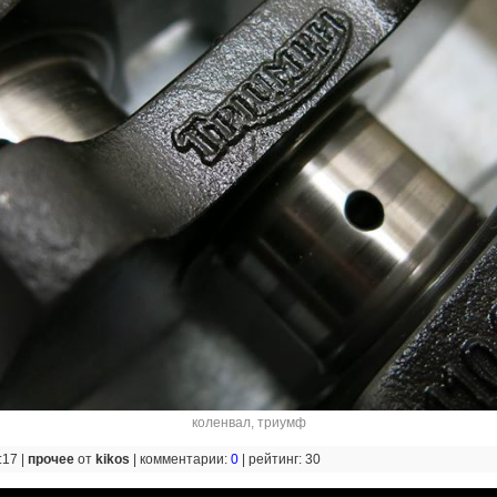
коленвал
,
триумф
:17 |
прочее
от
kikos
|
комментарии:
0
|
рейтинг: 30