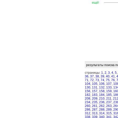
—
—
—
ещё!
результаты поиска п
страницы:
1
,
2
,
3
,
4
,
5
36
,
37
,
38
,
39
,
40
,
41
,
71
,
72
,
73
,
74
,
75
,
76
,
104
,
105
,
106
,
107
,
10
130
,
131
,
132
,
133
,
13
156
,
157
,
158
,
159
,
16
182
,
183
,
184
,
185
,
18
208
,
209
,
210
,
211
,
21
234
,
235
,
236
,
237
,
23
260
,
261
,
262
,
263
,
26
286
,
287
,
288
,
289
,
29
312
,
313
,
314
,
315
,
31
338
,
339
,
340
,
341
,
34