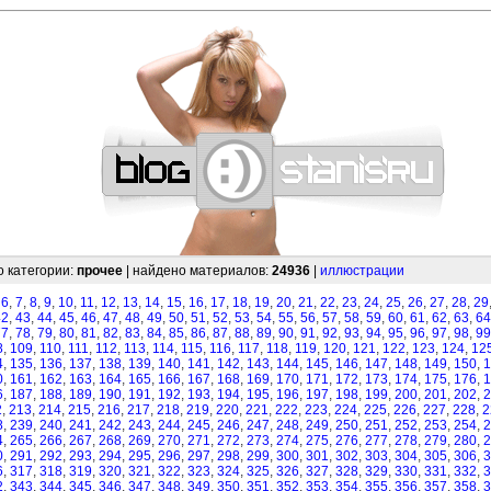
—
—
—
—
—
—
—
—
—
—
—
—
—
—
—
—
—
—
—
—
—
—
—
—
—
—
—
—
о категории:
прочее
| найдено материалов:
24936
|
иллюстрации
,
6
,
7
,
8
,
9
,
10
,
11
,
12
,
13
,
14
,
15
,
16
,
17
,
18
,
19
,
20
,
21
,
22
,
23
,
24
,
25
,
26
,
27
,
28
,
29
42
,
43
,
44
,
45
,
46
,
47
,
48
,
49
,
50
,
51
,
52
,
53
,
54
,
55
,
56
,
57
,
58
,
59
,
60
,
61
,
62
,
63
,
64
77
,
78
,
79
,
80
,
81
,
82
,
83
,
84
,
85
,
86
,
87
,
88
,
89
,
90
,
91
,
92
,
93
,
94
,
95
,
96
,
97
,
98
,
99
8
,
109
,
110
,
111
,
112
,
113
,
114
,
115
,
116
,
117
,
118
,
119
,
120
,
121
,
122
,
123
,
124
,
12
4
,
135
,
136
,
137
,
138
,
139
,
140
,
141
,
142
,
143
,
144
,
145
,
146
,
147
,
148
,
149
,
150
,
1
0
,
161
,
162
,
163
,
164
,
165
,
166
,
167
,
168
,
169
,
170
,
171
,
172
,
173
,
174
,
175
,
176
,
1
6
,
187
,
188
,
189
,
190
,
191
,
192
,
193
,
194
,
195
,
196
,
197
,
198
,
199
,
200
,
201
,
202
,
2
2
,
213
,
214
,
215
,
216
,
217
,
218
,
219
,
220
,
221
,
222
,
223
,
224
,
225
,
226
,
227
,
228
,
2
8
,
239
,
240
,
241
,
242
,
243
,
244
,
245
,
246
,
247
,
248
,
249
,
250
,
251
,
252
,
253
,
254
,
2
4
,
265
,
266
,
267
,
268
,
269
,
270
,
271
,
272
,
273
,
274
,
275
,
276
,
277
,
278
,
279
,
280
,
2
0
,
291
,
292
,
293
,
294
,
295
,
296
,
297
,
298
,
299
,
300
,
301
,
302
,
303
,
304
,
305
,
306
,
3
6
,
317
,
318
,
319
,
320
,
321
,
322
,
323
,
324
,
325
,
326
,
327
,
328
,
329
,
330
,
331
,
332
,
3
2
,
343
,
344
,
345
,
346
,
347
,
348
,
349
,
350
,
351
,
352
,
353
,
354
,
355
,
356
,
357
,
358
,
3