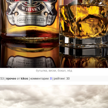
бутылка
,
виски
,
бокал
,
лёд
:53 |
прочее
от
kikos
|
комментарии:
0
|
рейтинг: 30