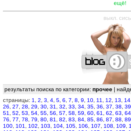
ещё!
—
—
—
—
—
—
—
—
—
—
—
—
—
—
—
—
—
выкл. сись
результаты поиска по категории:
прочее
| найд
страницы:
1
,
2
,
3
,
4
,
5
,
6
,
7
,
8
,
9
,
10
,
11
,
12
,
13
,
14
26
,
27
,
28
,
29
,
30
,
31
,
32
,
33
,
34
,
35
,
36
,
37
,
38
,
39
51
,
52
,
53
,
54
,
55
,
56
,
57
,
58
,
59
,
60
,
61
,
62
,
63
,
64
76
,
77
,
78
,
79
,
80
,
81
,
82
,
83
,
84
,
85
,
86
,
87
,
88
,
89
100
,
101
,
102
,
103
,
104
,
105
,
106
,
107
,
108
,
109
,