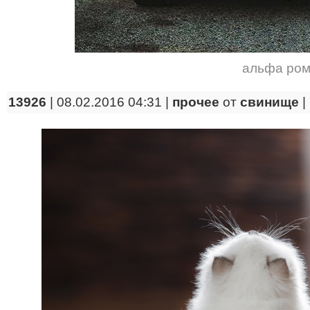
альфа ро
13926
| 08.02.2016 04:31 |
прочее
от
свинище
|