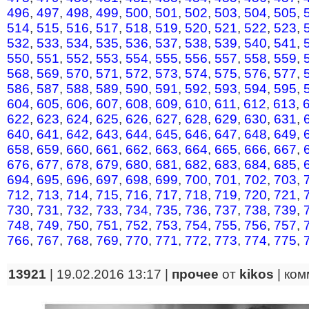
496
,
497
,
498
,
499
,
500
,
501
,
502
,
503
,
504
,
505
,
514
,
515
,
516
,
517
,
518
,
519
,
520
,
521
,
522
,
523
,
532
,
533
,
534
,
535
,
536
,
537
,
538
,
539
,
540
,
541
,
550
,
551
,
552
,
553
,
554
,
555
,
556
,
557
,
558
,
559
,
568
,
569
,
570
,
571
,
572
,
573
,
574
,
575
,
576
,
577
,
586
,
587
,
588
,
589
,
590
,
591
,
592
,
593
,
594
,
595
,
604
,
605
,
606
,
607
,
608
,
609
,
610
,
611
,
612
,
613
,
622
,
623
,
624
,
625
,
626
,
627
,
628
,
629
,
630
,
631
,
640
,
641
,
642
,
643
,
644
,
645
,
646
,
647
,
648
,
649
,
658
,
659
,
660
,
661
,
662
,
663
,
664
,
665
,
666
,
667
,
676
,
677
,
678
,
679
,
680
,
681
,
682
,
683
,
684
,
685
,
694
,
695
,
696
,
697
,
698
,
699
,
700
,
701
,
702
,
703
,
712
,
713
,
714
,
715
,
716
,
717
,
718
,
719
,
720
,
721
,
730
,
731
,
732
,
733
,
734
,
735
,
736
,
737
,
738
,
739
,
748
,
749
,
750
,
751
,
752
,
753
,
754
,
755
,
756
,
757
,
766
,
767
,
768
,
769
,
770
,
771
,
772
,
773
,
774
,
775
,
13921
| 19.02.2016 13:17 |
прочее
от
kikos
|
ком