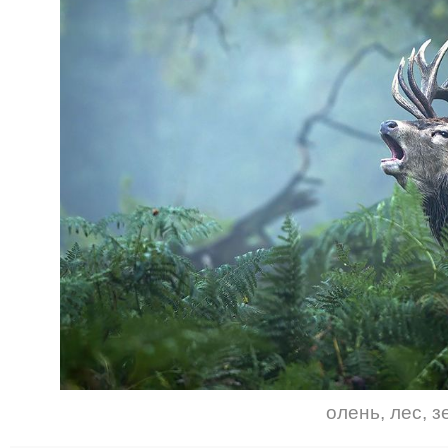
олень
,
лес
,
з