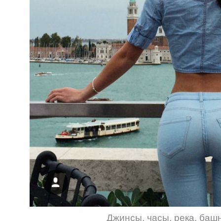
Джинсы
,
часы
,
река
,
баш