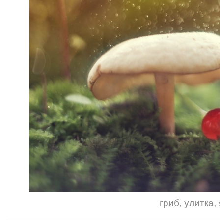
гриб
,
улитка
,