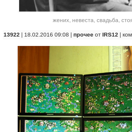
жених
,
невеста
,
свадьба
,
сто
13922
| 18.02.2016 09:08 |
прочее
от
IRS12
|
ко