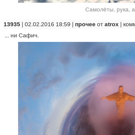
Самолёты
,
рука
,
а
13935
| 02.02.2016 18:59 |
прочее
от
atrox
|
ком
... ни Сафич.