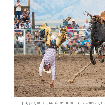
родео
,
конь
,
ковбой
,
шляпа
,
стадион
,
с