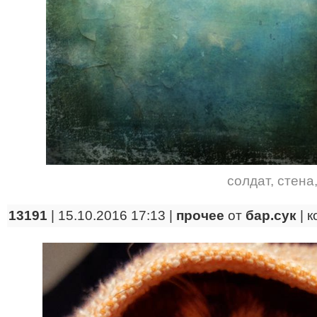
солдат
,
стена
13191
| 15.10.2016 17:13 |
прочее
от
бар.сук
|
к