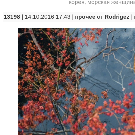
корея
,
морская женщин
13198
| 14.10.2016 17:43 |
прочее
от
Rodrigez
|