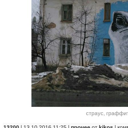
страус
,
граффи
13200
| 13.10.2016 11:25 |
прочее
от
kikos
|
ком