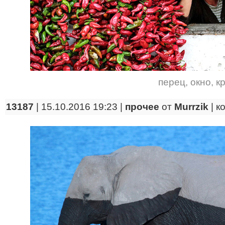
перец
,
окно
,
к
13187
| 15.10.2016 19:23 |
прочее
от
Murrzik
|
к