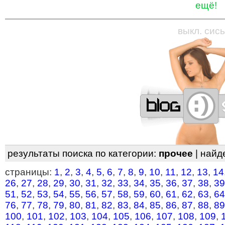
ещё!
—
—
—
—
—
—
—
—
—
—
—
—
—
—
—
—
—
выкл. сись
результаты поиска по категории:
прочее
| найд
страницы:
1
,
2
,
3
,
4
,
5
,
6
,
7
,
8
,
9
,
10
,
11
,
12
,
13
,
14
26
,
27
,
28
,
29
,
30
,
31
,
32
,
33
,
34
,
35
,
36
,
37
,
38
,
39
51
,
52
,
53
,
54
,
55
,
56
,
57
,
58
,
59
,
60
,
61
,
62
,
63
,
64
76
,
77
,
78
,
79
,
80
,
81
,
82
,
83
,
84
,
85
,
86
,
87
,
88
,
89
100
,
101
,
102
,
103
,
104
,
105
,
106
,
107
,
108
,
109
,