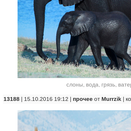
слоны
,
вода
,
грязь
,
вате
13188
| 15.10.2016 19:12 |
прочее
от
Murrzik
|
к