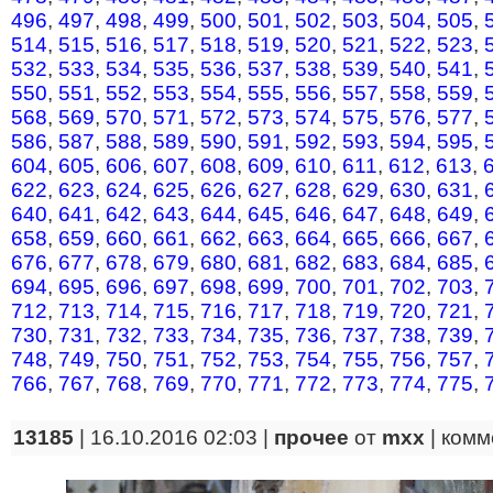
496
,
497
,
498
,
499
,
500
,
501
,
502
,
503
,
504
,
505
,
514
,
515
,
516
,
517
,
518
,
519
,
520
,
521
,
522
,
523
,
532
,
533
,
534
,
535
,
536
,
537
,
538
,
539
,
540
,
541
,
550
,
551
,
552
,
553
,
554
,
555
,
556
,
557
,
558
,
559
,
568
,
569
,
570
,
571
,
572
,
573
,
574
,
575
,
576
,
577
,
586
,
587
,
588
,
589
,
590
,
591
,
592
,
593
,
594
,
595
,
604
,
605
,
606
,
607
,
608
,
609
,
610
,
611
,
612
,
613
,
622
,
623
,
624
,
625
,
626
,
627
,
628
,
629
,
630
,
631
,
640
,
641
,
642
,
643
,
644
,
645
,
646
,
647
,
648
,
649
,
658
,
659
,
660
,
661
,
662
,
663
,
664
,
665
,
666
,
667
,
676
,
677
,
678
,
679
,
680
,
681
,
682
,
683
,
684
,
685
,
694
,
695
,
696
,
697
,
698
,
699
,
700
,
701
,
702
,
703
,
712
,
713
,
714
,
715
,
716
,
717
,
718
,
719
,
720
,
721
,
730
,
731
,
732
,
733
,
734
,
735
,
736
,
737
,
738
,
739
,
748
,
749
,
750
,
751
,
752
,
753
,
754
,
755
,
756
,
757
,
766
,
767
,
768
,
769
,
770
,
771
,
772
,
773
,
774
,
775
,
13185
| 16.10.2016 02:03 |
прочее
от
mxx
|
комм