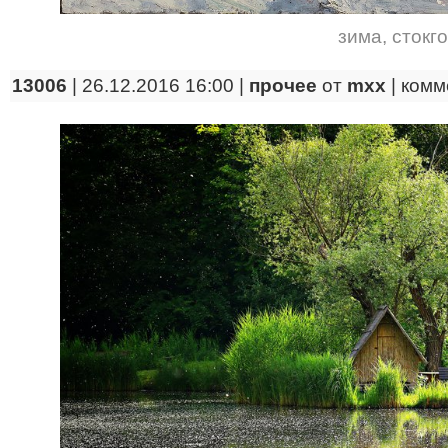
зима
,
стокг
13006
| 26.12.2016 16:00 |
прочее
от
mxx
|
комм