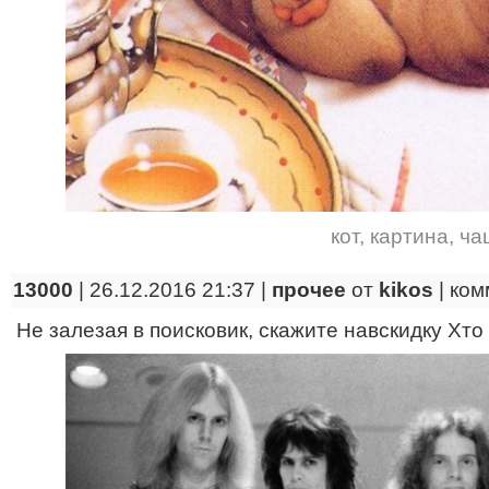
кот
,
картина
,
ча
13000
| 26.12.2016 21:37 |
прочее
от
kikos
|
ком
Не залезая в поисковик, скажите навскидку Хт