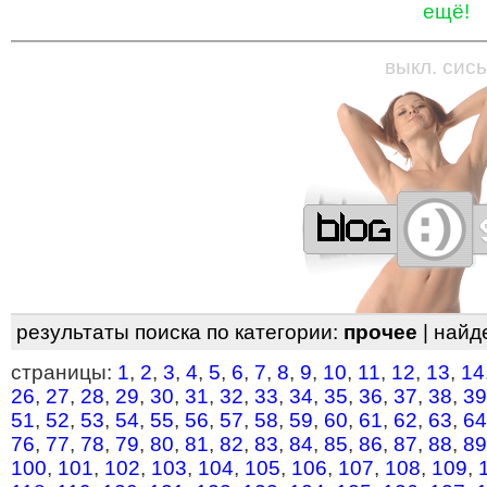
ещё!
—
—
—
—
—
—
—
—
—
—
—
—
—
—
—
—
—
выкл. сись
результаты поиска по категории:
прочее
| найд
страницы:
1
,
2
,
3
,
4
,
5
,
6
,
7
,
8
,
9
,
10
,
11
,
12
,
13
,
14
26
,
27
,
28
,
29
,
30
,
31
,
32
,
33
,
34
,
35
,
36
,
37
,
38
,
39
51
,
52
,
53
,
54
,
55
,
56
,
57
,
58
,
59
,
60
,
61
,
62
,
63
,
64
76
,
77
,
78
,
79
,
80
,
81
,
82
,
83
,
84
,
85
,
86
,
87
,
88
,
89
100
,
101
,
102
,
103
,
104
,
105
,
106
,
107
,
108
,
109
,