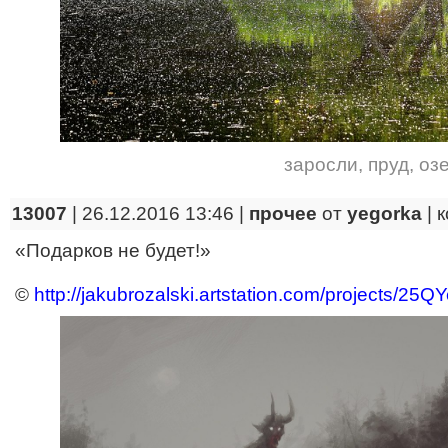
заросли
,
пруд
,
оз
13007
| 26.12.2016 13:46 |
прочее
от
yegorka
|
к
«Подарков не будет!»
©
http://jakubrozalski.artstation.com/projects/25Q