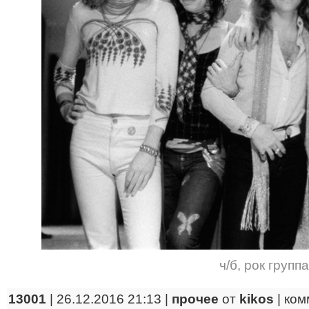
ч/б
,
рок группа
13001
| 26.12.2016 21:13 |
прочее
от
kikos
|
ком