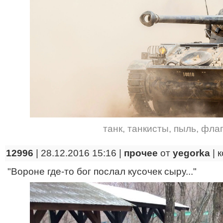
танк
,
танкисты
,
пыль
,
флаг
12996
| 28.12.2016 15:16 |
прочее
от
yegorka
|
к
"Вороне где-то бог послал кусочек сыру..."