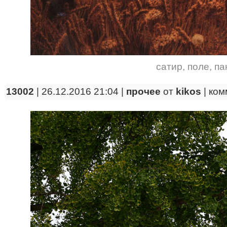
сатир
,
поле
,
па
13002
| 26.12.2016 21:04 |
прочее
от
kikos
|
ком