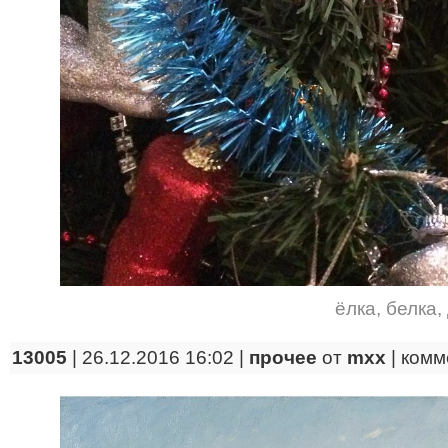
ёлка
,
белка
,
13005
| 26.12.2016 16:02 |
прочее
от
mxx
|
комм