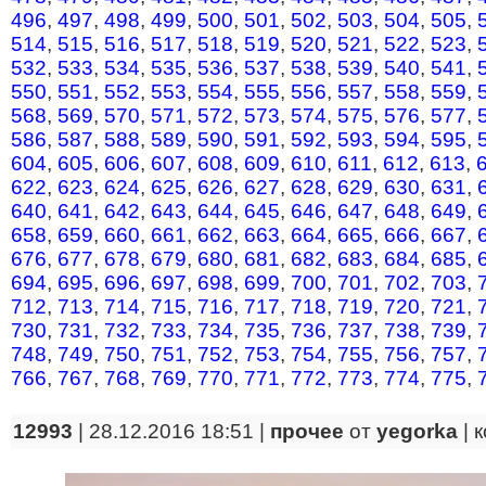
496
,
497
,
498
,
499
,
500
,
501
,
502
,
503
,
504
,
505
,
514
,
515
,
516
,
517
,
518
,
519
,
520
,
521
,
522
,
523
,
532
,
533
,
534
,
535
,
536
,
537
,
538
,
539
,
540
,
541
,
550
,
551
,
552
,
553
,
554
,
555
,
556
,
557
,
558
,
559
,
568
,
569
,
570
,
571
,
572
,
573
,
574
,
575
,
576
,
577
,
586
,
587
,
588
,
589
,
590
,
591
,
592
,
593
,
594
,
595
,
604
,
605
,
606
,
607
,
608
,
609
,
610
,
611
,
612
,
613
,
622
,
623
,
624
,
625
,
626
,
627
,
628
,
629
,
630
,
631
,
640
,
641
,
642
,
643
,
644
,
645
,
646
,
647
,
648
,
649
,
658
,
659
,
660
,
661
,
662
,
663
,
664
,
665
,
666
,
667
,
676
,
677
,
678
,
679
,
680
,
681
,
682
,
683
,
684
,
685
,
694
,
695
,
696
,
697
,
698
,
699
,
700
,
701
,
702
,
703
,
712
,
713
,
714
,
715
,
716
,
717
,
718
,
719
,
720
,
721
,
730
,
731
,
732
,
733
,
734
,
735
,
736
,
737
,
738
,
739
,
748
,
749
,
750
,
751
,
752
,
753
,
754
,
755
,
756
,
757
,
766
,
767
,
768
,
769
,
770
,
771
,
772
,
773
,
774
,
775
,
12993
| 28.12.2016 18:51 |
прочее
от
yegorka
|
к