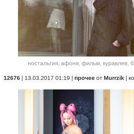
ностальгия
,
афоня
,
фильм
,
куравлев
,
б
12676
| 13.03.2017 01:19 |
прочее
от
Murrzik
|
к