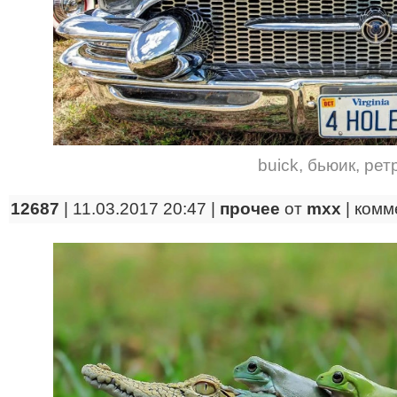
buick
,
бьюик
,
рет
12687
| 11.03.2017 20:47 |
прочее
от
mxx
|
комм