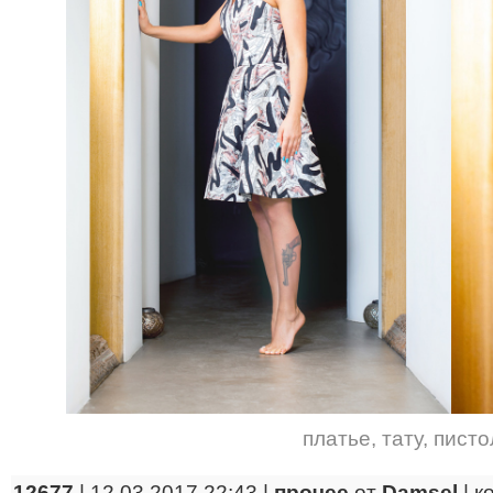
платье
,
тату
,
писто
12677
| 12.03.2017 22:43 |
прочее
от
Damsel
|
к