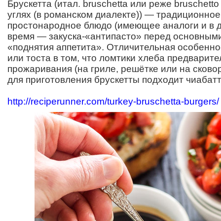
Брускетта (итал. bruschetta или реже bruschetto
углях (в романском диалекте)) — традиционно
простонародное блюдо (имеющее аналоги и в д
время — закуска-«антипасто» перед основным
«поднятия аппетита». Отличительная особенно
или тоста в том, что ломтики хлеба предварит
прожаривания (на гриле, решётке или на сково
для приготовления брускетты подходит чиабатт
http://reciperunner.com/turkey-bruschetta-burgers/