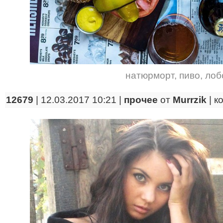
натюрморт
,
пиво
,
лоб
12679
| 12.03.2017 10:21 |
прочее
от
Murrzik
|
к