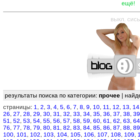
ещё!
—
—
—
—
—
—
—
—
—
—
—
—
—
—
—
—
—
выкл. сись
результаты поиска по категории:
прочее
| найд
страницы:
1
,
2
,
3
,
4
,
5
,
6
,
7
,
8
,
9
,
10
,
11
,
12
,
13
,
14
26
,
27
,
28
,
29
,
30
,
31
,
32
,
33
,
34
,
35
,
36
,
37
,
38
,
39
51
,
52
,
53
,
54
,
55
,
56
,
57
,
58
,
59
,
60
,
61
,
62
,
63
,
64
76
,
77
,
78
,
79
,
80
,
81
,
82
,
83
,
84
,
85
,
86
,
87
,
88
,
89
100
,
101
,
102
,
103
,
104
,
105
,
106
,
107
,
108
,
109
,