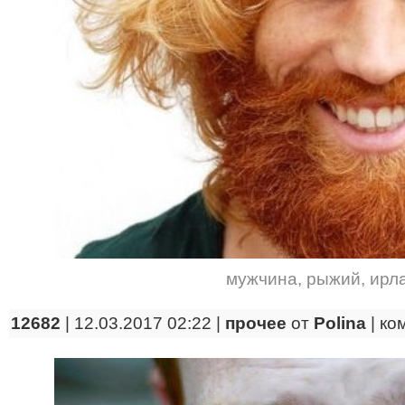
мужчина
,
рыжий
,
ирл
12682
| 12.03.2017 02:22 |
прочее
от
Polina
|
ко