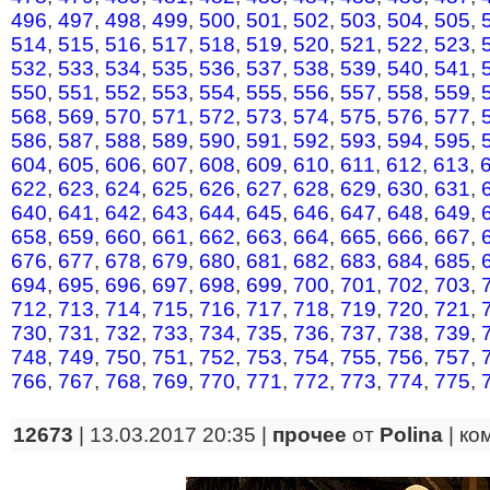
496
,
497
,
498
,
499
,
500
,
501
,
502
,
503
,
504
,
505
,
514
,
515
,
516
,
517
,
518
,
519
,
520
,
521
,
522
,
523
,
532
,
533
,
534
,
535
,
536
,
537
,
538
,
539
,
540
,
541
,
550
,
551
,
552
,
553
,
554
,
555
,
556
,
557
,
558
,
559
,
568
,
569
,
570
,
571
,
572
,
573
,
574
,
575
,
576
,
577
,
586
,
587
,
588
,
589
,
590
,
591
,
592
,
593
,
594
,
595
,
604
,
605
,
606
,
607
,
608
,
609
,
610
,
611
,
612
,
613
,
622
,
623
,
624
,
625
,
626
,
627
,
628
,
629
,
630
,
631
,
640
,
641
,
642
,
643
,
644
,
645
,
646
,
647
,
648
,
649
,
658
,
659
,
660
,
661
,
662
,
663
,
664
,
665
,
666
,
667
,
676
,
677
,
678
,
679
,
680
,
681
,
682
,
683
,
684
,
685
,
694
,
695
,
696
,
697
,
698
,
699
,
700
,
701
,
702
,
703
,
712
,
713
,
714
,
715
,
716
,
717
,
718
,
719
,
720
,
721
,
730
,
731
,
732
,
733
,
734
,
735
,
736
,
737
,
738
,
739
,
748
,
749
,
750
,
751
,
752
,
753
,
754
,
755
,
756
,
757
,
766
,
767
,
768
,
769
,
770
,
771
,
772
,
773
,
774
,
775
,
12673
| 13.03.2017 20:35 |
прочее
от
Polina
|
ко