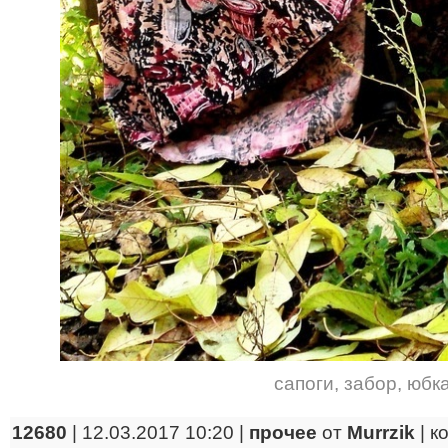
сапоги
,
забор
,
юбк
12680
| 12.03.2017 10:20 |
прочее
от
Murrzik
|
к