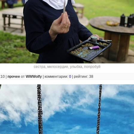
сестра
,
милосердие
,
улыбка
,
попробуй
:10 |
прочее
от
WWWolfy
|
комментарии:
0
|
рейтинг: 38