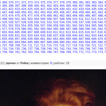
8
,
369
,
370
,
371
,
372
,
373
,
374
,
375
,
376
,
377
,
378
,
379
,
380
,
381
,
382
,
383
,
384
,
3
4
,
395
,
396
,
397
,
398
,
399
,
400
,
401
,
402
,
403
,
404
,
405
,
406
,
407
,
408
,
409
,
410
,
4
0
,
421
,
422
,
423
,
424
,
425
,
426
,
427
,
428
,
429
,
430
,
431
,
432
,
433
,
434
,
435
,
436
,
4
6
,
447
,
448
,
449
,
450
,
451
,
452
,
453
,
454
,
455
,
456
,
457
,
458
,
459
,
460
,
461
,
462
,
4
2
,
473
,
474
,
475
,
476
,
477
,
478
,
479
,
480
,
481
,
482
,
483
,
484
,
485
,
486
,
487
,
488
,
4
8
,
499
,
500
,
501
,
502
,
503
,
504
,
505
,
506
,
507
,
508
,
509
,
510
,
511
,
512
,
513
,
514
,
5
4
,
525
,
526
,
527
,
528
,
529
,
530
,
531
,
532
,
533
,
534
,
535
,
536
,
537
,
538
,
539
,
540
,
5
0
,
551
,
552
,
553
,
554
,
555
,
556
,
557
,
558
,
559
,
560
,
561
,
562
,
563
,
564
,
565
,
566
,
5
6
,
577
,
578
,
579
,
580
,
581
,
582
,
583
,
584
,
585
,
586
,
587
,
588
,
589
,
590
,
591
,
592
,
5
2
,
603
,
604
,
605
,
606
,
607
,
608
,
609
,
610
,
611
,
612
,
613
,
614
,
615
,
616
,
617
,
618
,
6
8
,
629
,
630
,
631
,
632
,
633
,
634
,
635
,
636
,
637
,
638
,
639
,
640
,
641
,
642
,
643
,
644
,
6
4
,
655
,
656
,
657
,
658
,
659
,
660
,
661
,
662
,
663
,
664
,
665
,
666
,
667
,
668
,
669
,
670
,
6
0
,
681
,
682
,
683
,
684
,
685
,
686
,
687
,
688
,
689
,
690
,
691
,
692
,
693
,
694
,
695
,
696
,
6
6
,
707
,
708
,
709
,
710
,
711
,
712
,
713
,
714
,
715
,
716
,
717
,
718
,
719
,
720
,
721
,
722
,
7
2
,
733
,
734
,
735
,
736
,
737
,
738
,
739
,
740
,
741
,
742
,
743
,
744
,
745
,
746
,
747
,
748
,
7
8
,
759
,
760
,
761
,
762
,
763
,
764
,
765
,
766
,
767
,
768
,
769
,
770
,
771
,
772
,
773
,
774
,
7
:22 |
прочее
от
Polina
|
комментарии:
9
|
рейтинг: 29