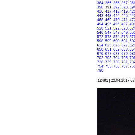
364
,
365
,
366
,
367
,
36
390
,
391
,
392
,
393
,
39
416
,
417
,
418
,
419
,
42
442
,
443
,
444
,
445
,
44
468
,
469
,
470
,
471
,
47
494
,
495
,
496
,
497
,
49
520
,
521
,
522
,
523
,
52
546
,
547
,
548
,
549
,
55
572
,
573
,
574
,
575
,
57
598
,
599
,
600
,
601
,
60
624
,
625
,
626
,
627
,
62
650
,
651
,
652
,
653
,
65
676
,
677
,
678
,
679
,
68
702
,
703
,
704
,
705
,
70
728
,
729
,
730
,
731
,
73
754
,
755
,
756
,
757
,
75
780
12481
| 22.04.2017 02