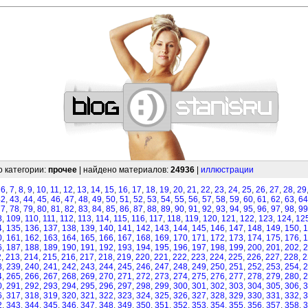
—
—
—
—
—
—
—
—
—
—
—
—
—
—
—
—
—
—
—
—
—
—
—
—
—
—
—
—
о категории:
прочее
| найдено материалов:
24936
|
иллюстрации
,
6
,
7
,
8
,
9
,
10
,
11
,
12
,
13
,
14
,
15
,
16
,
17
,
18
,
19
,
20
,
21
,
22
,
23
,
24
,
25
,
26
,
27
,
28
,
29
42
,
43
,
44
,
45
,
46
,
47
,
48
,
49
,
50
,
51
,
52
,
53
,
54
,
55
,
56
,
57
,
58
,
59
,
60
,
61
,
62
,
63
,
64
77
,
78
,
79
,
80
,
81
,
82
,
83
,
84
,
85
,
86
,
87
,
88
,
89
,
90
,
91
,
92
,
93
,
94
,
95
,
96
,
97
,
98
,
99
8
,
109
,
110
,
111
,
112
,
113
,
114
,
115
,
116
,
117
,
118
,
119
,
120
,
121
,
122
,
123
,
124
,
12
4
,
135
,
136
,
137
,
138
,
139
,
140
,
141
,
142
,
143
,
144
,
145
,
146
,
147
,
148
,
149
,
150
,
1
0
,
161
,
162
,
163
,
164
,
165
,
166
,
167
,
168
,
169
,
170
,
171
,
172
,
173
,
174
,
175
,
176
,
1
6
,
187
,
188
,
189
,
190
,
191
,
192
,
193
,
194
,
195
,
196
,
197
,
198
,
199
,
200
,
201
,
202
,
2
2
,
213
,
214
,
215
,
216
,
217
,
218
,
219
,
220
,
221
,
222
,
223
,
224
,
225
,
226
,
227
,
228
,
2
8
,
239
,
240
,
241
,
242
,
243
,
244
,
245
,
246
,
247
,
248
,
249
,
250
,
251
,
252
,
253
,
254
,
2
4
,
265
,
266
,
267
,
268
,
269
,
270
,
271
,
272
,
273
,
274
,
275
,
276
,
277
,
278
,
279
,
280
,
2
0
,
291
,
292
,
293
,
294
,
295
,
296
,
297
,
298
,
299
,
300
,
301
,
302
,
303
,
304
,
305
,
306
,
3
6
,
317
,
318
,
319
,
320
,
321
,
322
,
323
,
324
,
325
,
326
,
327
,
328
,
329
,
330
,
331
,
332
,
3
2
,
343
,
344
,
345
,
346
,
347
,
348
,
349
,
350
,
351
,
352
,
353
,
354
,
355
,
356
,
357
,
358
,
3