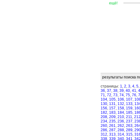
—
—
—
ещё!
результаты поиска п
страницы:
1
,
2
,
3
,
4
,
5
36
,
37
,
38
,
39
,
40
,
41
,
71
,
72
,
73
,
74
,
75
,
76
,
104
,
105
,
106
,
107
,
10
130
,
131
,
132
,
133
,
13
156
,
157
,
158
,
159
,
16
182
,
183
,
184
,
185
,
18
208
,
209
,
210
,
211
,
21
234
,
235
,
236
,
237
,
23
260
,
261
,
262
,
263
,
26
286
,
287
,
288
,
289
,
29
312
,
313
,
314
,
315
,
31
338
,
339
,
340
,
341
,
34