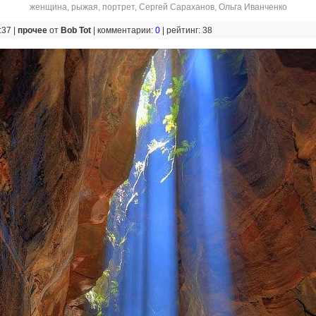
женщина
,
рыжая
,
портрет
,
Сергей Сараханов
,
Ольга Иванченко
:37 |
прочее
от
Bob Tot
|
комментарии:
0
|
рейтинг: 38