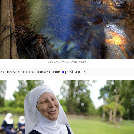
каньон
,
горы
,
луч
,
свет
:37 |
прочее
от
kikos
|
комментарии:
0
|
рейтинг: 19