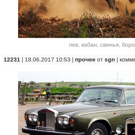
лев
,
кабан
,
свинья
,
боро
12231
| 18.06.2017 10:53 |
прочее
от
sgn
|
комм