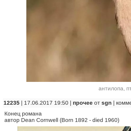
антилопа
,
п
12235
| 17.06.2017 19:50 |
прочее
от
sgn
|
комм
Конец романа
автор Dean Cornwell (Born 1892 - died 1960)