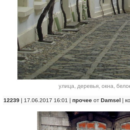
улица
,
деревья
,
окна
,
бело
12239
| 17.06.2017 16:01 |
прочее
от
Damsel
|
к