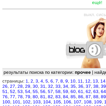
ещё!
—
—
—
—
—
—
—
—
—
—
—
—
—
—
—
—
—
выкл. сись
результаты поиска по категории:
прочее
| найд
страницы:
1
,
2
,
3
,
4
,
5
,
6
,
7
,
8
,
9
,
10
,
11
,
12
,
13
,
14
26
,
27
,
28
,
29
,
30
,
31
,
32
,
33
,
34
,
35
,
36
,
37
,
38
,
39
51
,
52
,
53
,
54
,
55
,
56
,
57
,
58
,
59
,
60
,
61
,
62
,
63
,
64
76
,
77
,
78
,
79
,
80
,
81
,
82
,
83
,
84
,
85
,
86
,
87
,
88
,
89
100
,
101
,
102
,
103
,
104
,
105
,
106
,
107
,
108
,
109
,