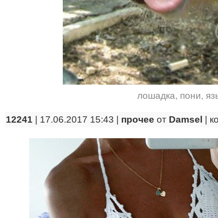
лошадка
,
пони
,
яз
12241
| 17.06.2017 15:43 |
прочее
от
Damsel
|
к