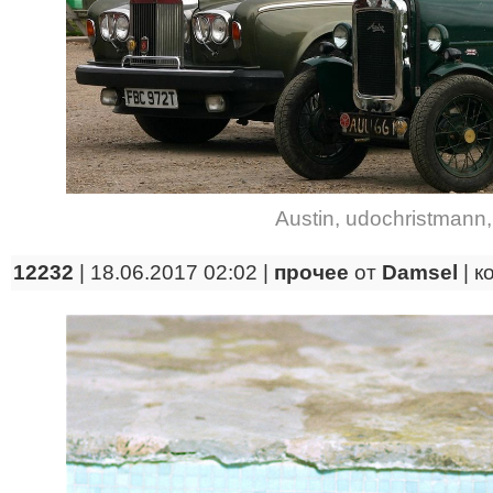
Austin
,
udochristmann
12232
| 18.06.2017 02:02 |
прочее
от
Damsel
|
к