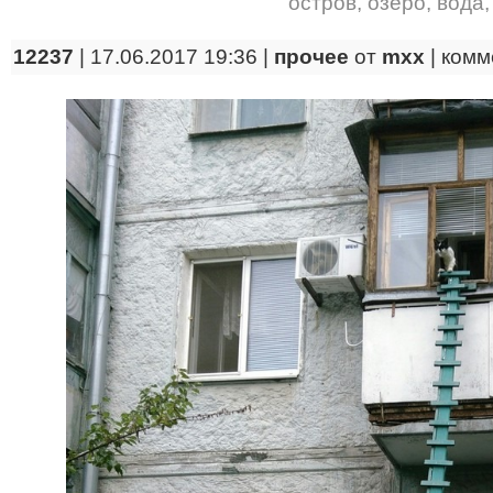
остров
,
озеро
,
вода
12237
| 17.06.2017 19:36 |
прочее
от
mxx
|
комм