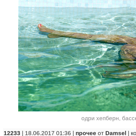
одри хепберн
,
басс
12233
| 18.06.2017 01:36 |
прочее
от
Damsel
|
к