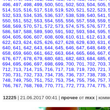
496
,
497
,
498
,
499
,
500
,
501
,
502
,
503
,
504
,
505
,
514
,
515
,
516
,
517
,
518
,
519
,
520
,
521
,
522
,
523
,
532
,
533
,
534
,
535
,
536
,
537
,
538
,
539
,
540
,
541
,
550
,
551
,
552
,
553
,
554
,
555
,
556
,
557
,
558
,
559
,
568
,
569
,
570
,
571
,
572
,
573
,
574
,
575
,
576
,
577
,
586
,
587
,
588
,
589
,
590
,
591
,
592
,
593
,
594
,
595
,
604
,
605
,
606
,
607
,
608
,
609
,
610
,
611
,
612
,
613
,
622
,
623
,
624
,
625
,
626
,
627
,
628
,
629
,
630
,
631
,
640
,
641
,
642
,
643
,
644
,
645
,
646
,
647
,
648
,
649
,
658
,
659
,
660
,
661
,
662
,
663
,
664
,
665
,
666
,
667
,
676
,
677
,
678
,
679
,
680
,
681
,
682
,
683
,
684
,
685
,
694
,
695
,
696
,
697
,
698
,
699
,
700
,
701
,
702
,
703
,
712
,
713
,
714
,
715
,
716
,
717
,
718
,
719
,
720
,
721
,
730
,
731
,
732
,
733
,
734
,
735
,
736
,
737
,
738
,
739
,
748
,
749
,
750
,
751
,
752
,
753
,
754
,
755
,
756
,
757
,
766
,
767
,
768
,
769
,
770
,
771
,
772
,
773
,
774
,
775
,
12225
| 21.06.2017 00:41 |
прочее
от
mxx
|
комм