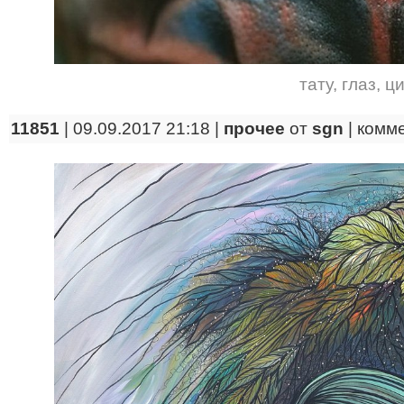
тату
,
глаз
,
ци
11851
| 09.09.2017 21:18 |
прочее
от
sgn
|
комм