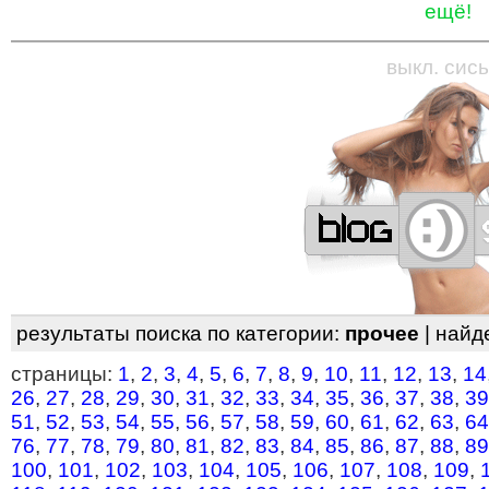
ещё!
—
—
—
—
—
—
—
—
—
—
—
—
—
—
—
—
—
выкл. сись
результаты поиска по категории:
прочее
| найд
страницы:
1
,
2
,
3
,
4
,
5
,
6
,
7
,
8
,
9
,
10
,
11
,
12
,
13
,
14
26
,
27
,
28
,
29
,
30
,
31
,
32
,
33
,
34
,
35
,
36
,
37
,
38
,
39
51
,
52
,
53
,
54
,
55
,
56
,
57
,
58
,
59
,
60
,
61
,
62
,
63
,
64
76
,
77
,
78
,
79
,
80
,
81
,
82
,
83
,
84
,
85
,
86
,
87
,
88
,
89
100
,
101
,
102
,
103
,
104
,
105
,
106
,
107
,
108
,
109
,