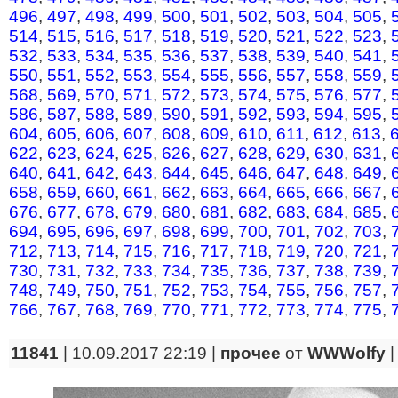
496
,
497
,
498
,
499
,
500
,
501
,
502
,
503
,
504
,
505
,
514
,
515
,
516
,
517
,
518
,
519
,
520
,
521
,
522
,
523
,
532
,
533
,
534
,
535
,
536
,
537
,
538
,
539
,
540
,
541
,
550
,
551
,
552
,
553
,
554
,
555
,
556
,
557
,
558
,
559
,
568
,
569
,
570
,
571
,
572
,
573
,
574
,
575
,
576
,
577
,
586
,
587
,
588
,
589
,
590
,
591
,
592
,
593
,
594
,
595
,
604
,
605
,
606
,
607
,
608
,
609
,
610
,
611
,
612
,
613
,
622
,
623
,
624
,
625
,
626
,
627
,
628
,
629
,
630
,
631
,
640
,
641
,
642
,
643
,
644
,
645
,
646
,
647
,
648
,
649
,
658
,
659
,
660
,
661
,
662
,
663
,
664
,
665
,
666
,
667
,
676
,
677
,
678
,
679
,
680
,
681
,
682
,
683
,
684
,
685
,
694
,
695
,
696
,
697
,
698
,
699
,
700
,
701
,
702
,
703
,
712
,
713
,
714
,
715
,
716
,
717
,
718
,
719
,
720
,
721
,
730
,
731
,
732
,
733
,
734
,
735
,
736
,
737
,
738
,
739
,
748
,
749
,
750
,
751
,
752
,
753
,
754
,
755
,
756
,
757
,
766
,
767
,
768
,
769
,
770
,
771
,
772
,
773
,
774
,
775
,
11841
| 10.09.2017 22:19 |
прочее
от
WWWolfy