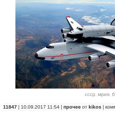
ссср
,
мрия
,
б
11847
| 10.09.2017 11:54 |
прочее
от
kikos
|
ком