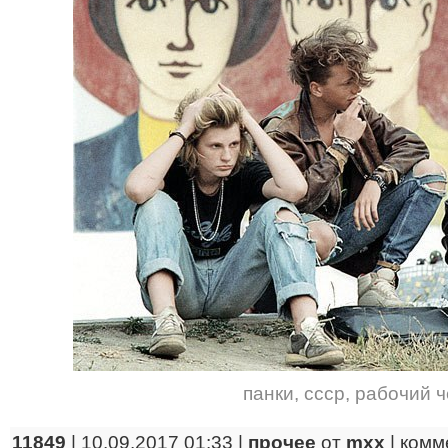
панки
,
ссср
,
рабочий ч
11849
| 10.09.2017 01:33 |
прочее
от
mxx
|
комм