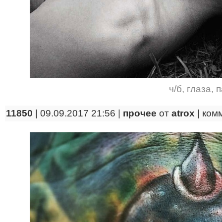
ч/б
,
глаза
,
п
11850
| 09.09.2017 21:56 |
прочее
от
atrox
|
ком