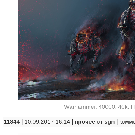
Warhammer
,
40000
,
40k
,
П
11844
| 10.09.2017 16:14 |
прочее
от
sgn
|
комм